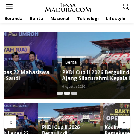
L
e
w
Beranda
Berita
Nasional
Teknologi
Lifestyle
a
t
i
k
e
k
o
n
t
Berita
e
PKDI Cup II 2026 Bergulir di Pamekasan, Jadi
n
Ajang Silaturahmi Kepala Desa se-Madura
6 Agustus 2026
«
»
PKDI Cup II 2026
Kodim 0826
Bergulir di
Pamekasan