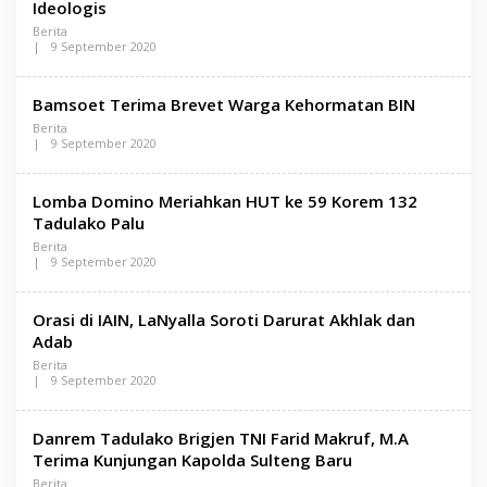
L
Ideologis
U
E
R
Berita
N
A
|
9 September 2020
S
O
A
L
M
E
A
Bamsoet Terima Brevet Warga Kehormatan BIN
H
D
L
U
Berita
E
R
|
9 September 2020
N
A
O
S
L
A
E
M
Lomba Domino Meriahkan HUT ke 59 Korem 132
H
A
L
Tadulako Palu
D
E
U
Berita
N
R
|
9 September 2020
S
A
O
A
L
M
E
A
Orasi di IAIN, LaNyalla Soroti Darurat Akhlak dan
H
D
L
Adab
U
E
R
Berita
N
A
|
9 September 2020
S
O
A
L
M
E
A
Danrem Tadulako Brigjen TNI Farid Makruf, M.A
H
D
L
Terima Kunjungan Kapolda Sulteng Baru
U
E
R
Berita
N