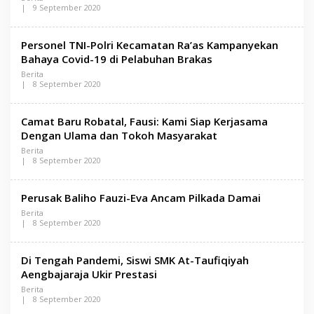
A
|
9 September 2020
S
O
A
L
M
E
A
Personel TNI-Polri Kecamatan Ra’as Kampanyekan
H
D
L
Bahaya Covid-19 di Pelabuhan Brakas
U
E
R
Berita
N
A
|
8 September 2020
S
O
A
L
M
E
A
Camat Baru Robatal, Fausi: Kami Siap Kerjasama
H
D
L
Dengan Ulama dan Tokoh Masyarakat
U
E
R
Berita
N
A
|
8 September 2020
S
O
A
L
M
E
A
Perusak Baliho Fauzi-Eva Ancam Pilkada Damai
H
D
L
U
Berita
E
R
|
8 September 2020
N
A
O
S
L
A
E
M
Di Tengah Pandemi, Siswi SMK At-Taufiqiyah
H
A
L
Aengbajaraja Ukir Prestasi
D
E
U
Berita
N
R
|
8 September 2020
S
A
O
A