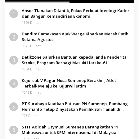
A
D
Ansor Tlanakan Dilantik, Fokus Perkuat Ideologi Kader
U
1
dan Bangun Kemandirian Ekonomi
R
A
1179 Dilihat
Dandim Pamekasan Ajak Warga Kibarkan Merah Putih
2
Selama Agustus
1076 Dilihat
Detikzone Salurkan Bantuan kepada Janda Penderita
3
Stroke, Program Berbagi Masuki Hari ke-61
1064 Dilihat
Kejurcab V Pagar Nusa Sumenep Berakhir, Atlet
4
Terbaik Melaju ke Kejurwil Jatim
1046 Dilihat
PT Surabaya Kuatkan Putusan PN Sumenep, Bambang
5
Hermanto Tetap Dinyatakan Pemilik Sah Tanah di
Pamolokan
993 Dilihat
STIT Aqidah Usymuni Sumenep Berangkatkan 11
6
Mahasiswa untuk KPM Internasional di Malaysia
942 Dilihat