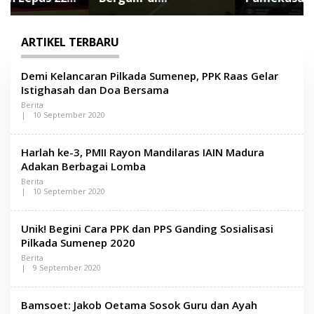
Pamekasan, Jadi
Tuntaskan Operasi
Ajang Silaturahmi
Katarak Gratis, 160
Kepala Desa se-
Pasien Jalani
ARTIKEL TERBARU
Madura
Tindakan Medis
L
Demi Kelancaran Pilkada Sumenep, PPK Raas Gelar
e
Istighasah dan Doa Bersama
n
Berita
s
|
10 September 2020
a
O
M
L
a
E
d
Harlah ke-3, PMII Rayon Mandilaras IAIN Madura
H
u
L
Adakan Berbagai Lomba
r
E
Berita
N
a
|
10 September 2020
S
O
A
L
M
E
A
Unik! Begini Cara PPK dan PPS Ganding Sosialisasi
H
D
L
Pilkada Sumenep 2020
U
E
R
Berita
N
A
|
9 September 2020
S
O
A
L
M
E
A
Bamsoet: Jakob Oetama Sosok Guru dan Ayah
H
D