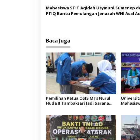
Mahasiswa STIT Aqidah Usymuni Sumenep d
PTIQ Bantu Pemulangan Jenazah WNI Asal Ac
Malaysia
Baca Juga
Pemilihan Ketua OSIS MTs Nurul
Universi
Huda II Tambaksari Jadi Sarana
Mahasisw
Pendidikan Demokrasi bagi Siswa
Arab Sau