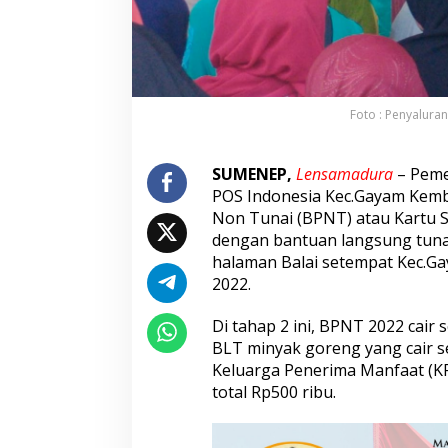
i
r
a
n
B
P
Foto : Penyalura
N
T
T
SUMENEP,
Lensamadura
– Peme
a
POS Indonesia Kec.Gayam Kem
h
a
Non Tunai (BPNT) atau Kartu 
p
dengan bantuan langsung tunai
K
halaman Balai setempat Kec.G
e
2022.
I
I
d
Di tahap 2 ini, BPNT 2022 cair
a
BLT minyak goreng yang cair s
n
Keluarga Penerima Manfaat (K
B
total Rp500 ribu.
L
T
M
i