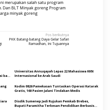
ini merupakan salah satu program
ah. Dan BLT Minyak goreng Program
 harga minyak goreng
Pos berikutnya
PKK Batang-batang Daya Gelar Safari
i
Ramadhan, Ini Tujuannya
Universitas Annuqayah Lepas 22 Mahasiswa KKN
i bagi
Internasional ke Arab Saudi
Ajang
Kodim 0826 Pamekasan Tuntaskan Operasi Katarak
Gratis, 160 Pasien Jalani Tindakan Medis
iara
Disdik Sumenep Jadi Rujukan Pemkab Brebes,
Bupati Paramitha Terkesan Pendidikan Berbasis
Budaya