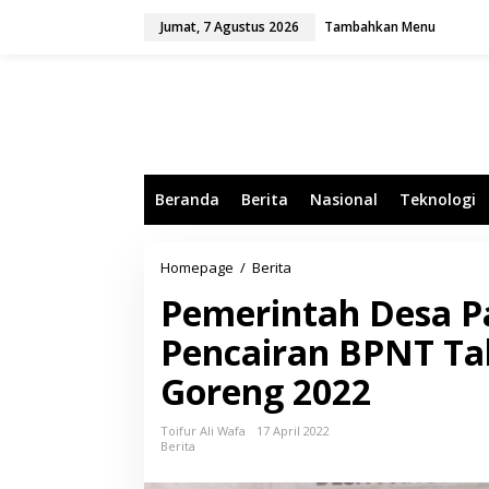
L
Jumat, 7 Agustus 2026
Tambahkan Menu
e
w
a
t
i
k
e
k
o
Beranda
Berita
Nasional
Teknologi
n
t
e
n
Homepage
/
Berita
P
e
Pemerintah Desa Pa
m
e
Pencairan BPNT Ta
r
i
Goreng 2022
n
t
a
Toifur Ali Wafa
17 April 2022
h
Berita
D
e