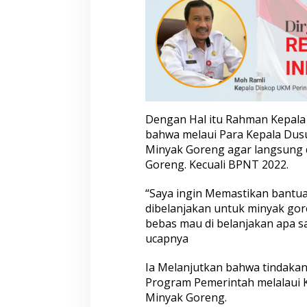
n
y
a
k
G
o
r
e
n
Dengan Hal itu Rahman Kepala
g
bahwa melaui Para Kepala Dus
2
0
Minyak Goreng agar langsung 
2
Goreng. Kecuali BPNT 2022.
2
“Saya ingin Memastikan bantu
dibelanjakan untuk minyak gor
bebas mau di belanjakan apa s
ucapnya
Ia Melanjutkan bahwa tindaka
Program Pemerintah melalaui
Minyak Goreng.