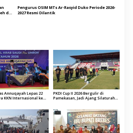
an
Pengurus OSIM MTs Ar-Rasyid Duko Periode 2026-
eh di
2027 Resmi Dilantik
tas Annuqayah Lepas 22
PKDI Cup II 2026 Bergulir di
a KKN Internasional ke
Pamekasan, Jadi Ajang Silaturahmi
di
Kepala Desa se-Madura