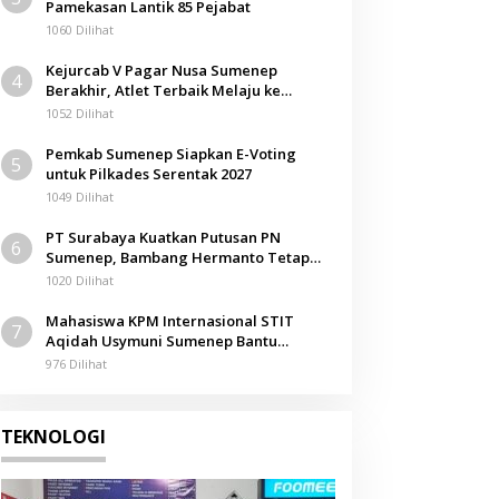
Pamekasan Lantik 85 Pejabat
1060 Dilihat
Kejurcab V Pagar Nusa Sumenep
4
Berakhir, Atlet Terbaik Melaju ke
Kejurwil Jatim
1052 Dilihat
Pemkab Sumenep Siapkan E-Voting
5
untuk Pilkades Serentak 2027
1049 Dilihat
PT Surabaya Kuatkan Putusan PN
6
Sumenep, Bambang Hermanto Tetap
Dinyatakan Pemilik Sah Tanah di
1020 Dilihat
Pamolokan
Mahasiswa KPM Internasional STIT
7
Aqidah Usymuni Sumenep Bantu
Pengurusan Jenazah WNI di Malaysia
976 Dilihat
TEKNOLOGI