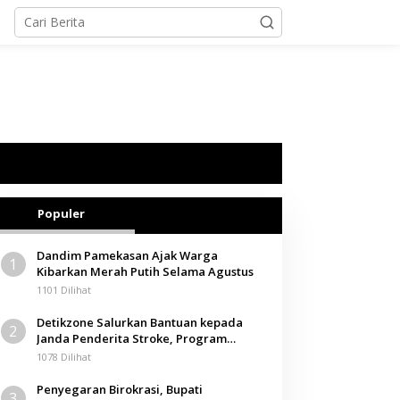
Populer
Dandim Pamekasan Ajak Warga
1
Kibarkan Merah Putih Selama Agustus
1101 Dilihat
Detikzone Salurkan Bantuan kepada
2
Janda Penderita Stroke, Program
Berbagi Masuki Hari ke-61
1078 Dilihat
Penyegaran Birokrasi, Bupati
3