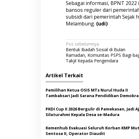
Sebagai informasi, BPNT 2022 
bansos reguler dari pemerint
subsidi dari pemerintah Sejak
Melambung.
(udi)
N
Pos sebelumnya
Bentuk Ibadah Sosial di Bulan
a
Ramadan, Komunitas PSPS Bagi-bag
v
Takjil Kepada Pengendara
i
Artikel Terkait
g
a
Pemilihan Ketua OSIS MTs Nurul Huda II
s
Tambaksari Jadi Sarana Pendidikan Demokras
Siswa
i
PKDI Cup II 2026 Bergulir di Pamekasan, Jadi 
p
Silaturahmi Kepala Desa se-Madura
o
Kemenhub Evakuasi Seluruh Korban KMP Mut
s
Sentosa II, Operator Diaudit