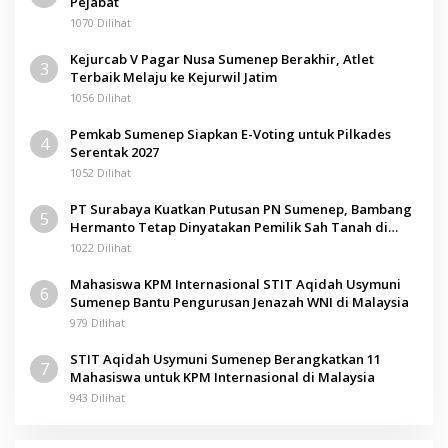
Pejabat
1070 Dilihat
Kejurcab V Pagar Nusa Sumenep Berakhir, Atlet
3
Terbaik Melaju ke Kejurwil Jatim
1056 Dilihat
Pemkab Sumenep Siapkan E-Voting untuk Pilkades
4
Serentak 2027
1052 Dilihat
PT Surabaya Kuatkan Putusan PN Sumenep, Bambang
5
Hermanto Tetap Dinyatakan Pemilik Sah Tanah di
Pamolokan
1022 Dilihat
Mahasiswa KPM Internasional STIT Aqidah Usymuni
6
Sumenep Bantu Pengurusan Jenazah WNI di Malaysia
979 Dilihat
STIT Aqidah Usymuni Sumenep Berangkatkan 11
7
Mahasiswa untuk KPM Internasional di Malaysia
943 Dilihat