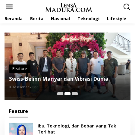
L
e
w
Beranda
Berita
Nasional
Teknologi
Lifestyle
a
t
i
k
e
k
o
n
t
e
Feature
n
Swiss-Belinn Manyar dan Vibrasi Dunia
8 Desember 2025
Feature
Ibu, Teknologi, dan Beban yang Tak
Terlihat