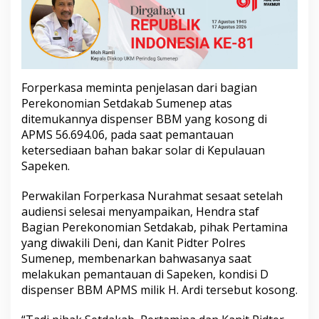
s
o
n
g
,
A
p
Forperkasa meminta penjelasan dari bagian
a
Perekonomian Setdakab Sumenep atas
k
ditemukannya dispenser BBM yang kosong di
a
APMS 56.694.06, pada saat pemantauan
h
T
ketersediaan bahan bakar solar di Kepulauan
a
Sapeken.
n
d
Perwakilan Forperkasa Nurahmat sesaat setelah
a
audiensi selesai menyampaikan, Hendra staf
P
e
Bagian Perekonomian Setdakab, pihak Pertamina
n
yang diwakili Deni, dan Kanit Pidter Polres
g
Sumenep, membenarkan bahwasanya saat
a
melakukan pemantauan di Sapeken, kondisi D
w
dispenser BBM APMS milik H. Ardi tersebut kosong.
a
s
a