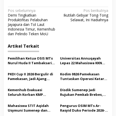
N
Pos sebelumnya
Pos berikutnya
Demi Tingkatkan
Ikutilah Gebyar Tong-Tong
a
Produktifitas Pelabuhan
Selawat, Ini Hadiahnya
v
Jayapura dan Tol Laut
Indonesia Timur, Kemenhub
i
dan Pelindo Teken MoU
g
Artikel Terkait
a
s
Pemilihan Ketua OSIS MTs
Universitas Annuqayah
i
Nurul Huda II Tambaksari
Lepas 22 Mahasiswa KKN
p
Jadi Sarana Pendidikan
Internasional ke Arab
Demokrasi bagi Siswa
Saudi
PKDI Cup II 2026 Bergulir di
Kodim 0826 Pamekasan
o
Pamekasan, Jadi Ajang
Tuntaskan Operasi Katarak
s
Silaturahmi Kepala Desa se-
Gratis, 160 Pasien Jalani
Madura
Tindakan Medis
Kemenhub Evakuasi
Disdik Sumenep Jadi
Seluruh Korban KMP
Rujukan Pemkab Brebes,
Mutiara Sentosa II,
Bupati Paramitha Terkesan
Operator Diaudit
Pendidikan Berbasis
Mahasiswa STIT Aqidah
Pengurus OSIM MTs Ar-
Budaya
Usymuni Sumenep dan
Rasyid Duko Periode 2026-
PTIQ Bantu Pemulangan
2027 Resmi Dilantik