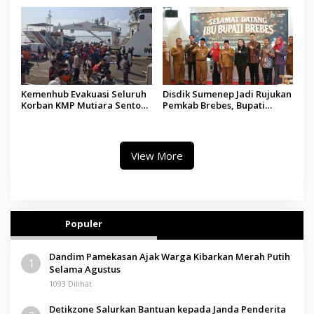
Madura
Tindakan Medis
Kemenhub Evakuasi Seluruh
Disdik Sumenep Jadi Rujukan
Korban KMP Mutiara Sentosa
Pemkab Brebes, Bupati
II, Operator Diaudit
Paramitha Terkesan
Pendidikan Berbasis Budaya
View More
Populer
Dandim Pamekasan Ajak Warga Kibarkan Merah Putih
1
Selama Agustus
1093 Dilihat
Detikzone Salurkan Bantuan kepada Janda Penderita