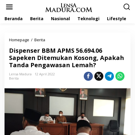
L
e
w
Beranda
Berita
Nasional
Teknologi
Lifestyle
a
t
i
k
Homepage
/
Berita
D
e
i
k
Dispenser BBM APMS 56.694.06
s
o
p
Sapeken Ditemukan Kosong, Apakah
n
e
t
Tanda Pengawasan Lemah?
n
e
s
n
Lensa Madura
12 April 2022
e
Berita
r
B
B
M
A
P
M
S
5
6