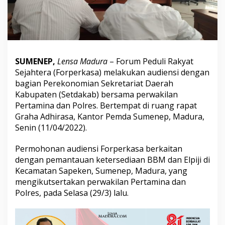
.
6
9
4
.
0
6
SUMENEP,
Lensa Madura
– Forum Peduli Rakyat
S
Sejahtera (Forperkasa) melakukan audiensi dengan
a
bagian Perekonomian Sekretariat Daerah
p
Kabupaten (Setdakab) bersama perwakilan
e
k
Pertamina dan Polres. Bertempat di ruang rapat
e
Graha Adhirasa, Kantor Pemda Sumenep, Madura,
n
Senin (11/04/2022).
D
i
Permohonan audiensi Forperkasa berkaitan
t
e
dengan pemantauan ketersediaan BBM dan Elpiji di
m
Kecamatan Sapeken, Sumenep, Madura, yang
u
mengikutsertakan perwakilan Pertamina dan
k
Polres, pada Selasa (29/3) lalu.
a
n
K
o