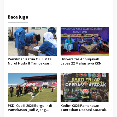
Jenazah WNI Asal Aceh di
Malaysia
Baca Juga
Pemilihan Ketua OSIS MTs
Universitas Annuqayah
Nurul Huda II Tambaksari
Lepas 22 Mahasiswa KKN
Jadi Sarana Pendidikan
Internasional ke Arab Saudi
Demokrasi bagi Siswa
PKDI Cup II 2026 Bergulir di
Kodim 0826 Pamekasan
Pamekasan, Jadi Ajang
Tuntaskan Operasi Katarak
Silaturahmi Kepala Desa se-
Gratis, 160 Pasien Jalani