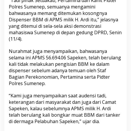
“Tadi pihak Setdakab, Pertamina dan Kanit Pidter
n
Polres Sumenep, semuanya mengamini
L
bahwasanya memang ditemukan kosongnya
e
Dispenser BBM di APMS milik H. Ardi itu,” jelasnya
m
a
yang ditemui di sela-sela aksi demonstrasi
h
mahasiswa Sumenep di depan gedung DPRD, Senin
?
(11/4).
Nurahmat juga menyampaikan, bahwasanya
selama ini APMS 56.694.06 Sapeken, telah berulang
kali tidak melakukan pengisian BBM ke dalam
dispenser sebelum adanya temuan oleh Staf
Bagian Perekonomian, Pertamina serta Pidter
Polres Sumenep.
“Kami juga menyampaikan saat audensi tadi,
keterangan dari masyarakat dan juga dari Camat
Sapeken, kalau sebelumnya APMS milik H. Ardi
telah berulang kali bongkar muat BBM dari tanker
di dermaga Pelabuhan Sapeken,” ujar dia.