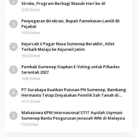
2
Stroke, Program Berbagi Masuki Hari ke-61
1070 Dilihat
Penyegaran Birokrasi, Bupati Pamekasan Lantik 85
3
Pejabat
1056 Dilihat
Kejurcab V Pagar Nusa Sumenep Berakhir, Atlet
4
Terbaik Melaju ke Kejurwil Jatim
1052 Dilihat
Pemkab Sumenep Siapkan E-Voting untuk Pilkades
5
Serentak 2027
1048 Dilihat
PT Surabaya Kuatkan Putusan PN Sumenep, Bambang
6
Hermanto Tetap Dinyatakan Pemilik Sah Tanah di
Pamolokan
1017 Dilihat
Mahasiswa KPM Internasional STIT Aqidah Usymuni
7
Sumenep Bantu Pengurusan Jenazah WNI di Malaysia
974 Dilihat