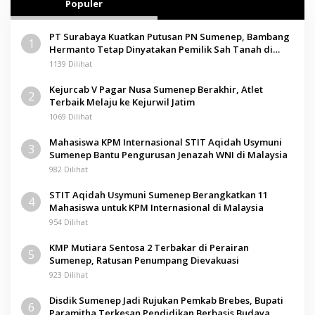
Populer
M
A
D
PT Surabaya Kuatkan Putusan PN Sumenep, Bambang
U
1
R
Hermanto Tetap Dinyatakan Pemilik Sah Tanah di
A
Pamolokan
1139 Dilihat
Kejurcab V Pagar Nusa Sumenep Berakhir, Atlet
2
Terbaik Melaju ke Kejurwil Jatim
1069 Dilihat
Mahasiswa KPM Internasional STIT Aqidah Usymuni
3
Sumenep Bantu Pengurusan Jenazah WNI di Malaysia
982 Dilihat
STIT Aqidah Usymuni Sumenep Berangkatkan 11
4
Mahasiswa untuk KPM Internasional di Malaysia
954 Dilihat
KMP Mutiara Sentosa 2 Terbakar di Perairan
5
Sumenep, Ratusan Penumpang Dievakuasi
923 Dilihat
Disdik Sumenep Jadi Rujukan Pemkab Brebes, Bupati
6
Paramitha Terkesan Pendidikan Berbasis Budaya