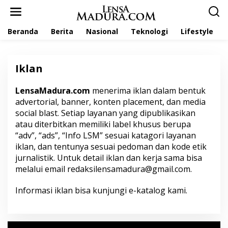
L
e
w
Beranda
Berita
Nasional
Teknologi
Lifestyle
a
t
i
k
Iklan
e
k
o
LensaMadura.com
menerima iklan dalam bentuk
|
n
4
advertorial, banner, konten placement, dan media
t
M
social blast. Setiap layanan yang dipublikasikan
A
e
R
n
atau diterbitkan memiliki label khusus berupa
E
T
“adv”, “ads”, “Info LSM” sesuai katagori layanan
2
iklan, dan tentunya sesuai pedoman dan kode etik
0
2
jurnalistik. Untuk detail iklan dan kerja sama bisa
3
melalui email redaksilensamadura@gmail.com.
O
L
E
Informasi iklan bisa kunjungi
e-katalog
kami.
H
L
E
N
S
A