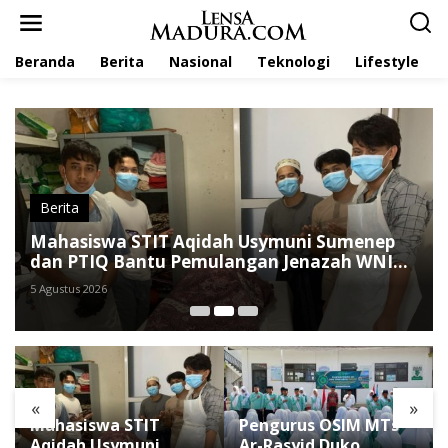
L
e
w
Beranda
Berita
Nasional
Teknologi
Lifestyle
a
t
i
k
e
k
o
n
t
Berita
e
Mahasiswa STIT Aqidah Usymuni Sumenep
n
dan PTIQ Bantu Pemulangan Jenazah WNI
Asal Aceh di Malaysia
5 Agustus 2026
«
»
Mahasiswa STIT
Pengurus OSIM MTs
Aqidah Usymuni
Ar-Rasyid Duko