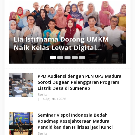
N
S
A
M
A
D
U
R
Triv Group Borong Lima
S
A
Penghargaan, Perkuat Posisi
S
sebagai Platform Aset Digital
K
Terpercaya
K
PPD Audiensi dengan PLN UP3 Madura,
Soroti Dugaan Pelanggaran Program
Listrik Desa di Sumenep
Berita
|
4 Agustus 2026
O
L
E
Seminar Vispol Indonesia Bedah
H
L
Roadmap Kesejahteraan Madura,
E
Pendidikan dan Hilirisasi Jadi Kunci
N
S
Berita