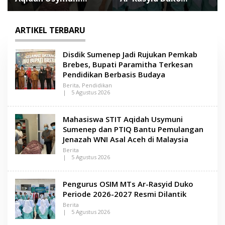
Sumenep dan PTIQ
Periode 2026-2027
Bantu Pemulangan
Resmi Dilantik
Jenazah WNI Asal
ARTIKEL TERBARU
Aceh di Malaysia
L
Disdik Sumenep Jadi Rujukan Pemkab
e
Brebes, Bupati Paramitha Terkesan
n
Pendidikan Berbasis Budaya
s
a
Berita
,
Pendidikan
M
|
5 Agustus 2026
O
a
L
d
E
u
Mahasiswa STIT Aqidah Usymuni
H
r
L
Sumenep dan PTIQ Bantu Pemulangan
a
E
Jenazah WNI Asal Aceh di Malaysia
N
S
Berita
A
|
5 Agustus 2026
M
O
A
L
D
E
Pengurus OSIM MTs Ar-Rasyid Duko
U
H
R
L
Periode 2026-2027 Resmi Dilantik
A
E
Berita
N
|
5 Agustus 2026
S
O
A