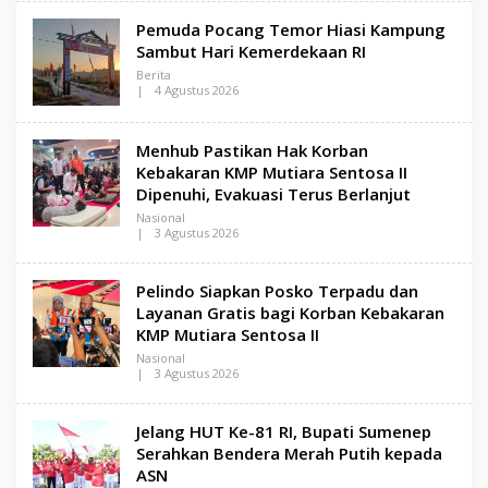
Pemuda Pocang Temor Hiasi Kampung
Sambut Hari Kemerdekaan RI
Berita
|
4 Agustus 2026
O
L
E
Menhub Pastikan Hak Korban
H
L
Kebakaran KMP Mutiara Sentosa II
E
Dipenuhi, Evakuasi Terus Berlanjut
N
S
Nasional
A
|
3 Agustus 2026
M
O
A
L
D
E
U
Pelindo Siapkan Posko Terpadu dan
H
R
L
Layanan Gratis bagi Korban Kebakaran
A
E
KMP Mutiara Sentosa II
N
S
Nasional
A
|
3 Agustus 2026
M
O
A
L
D
E
Jelang HUT Ke-81 RI, Bupati Sumenep
U
H
R
L
Serahkan Bendera Merah Putih kepada
A
E
ASN
N