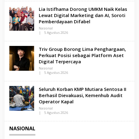
L
M
E
A
Lia Istifhama Dorong UMKM Naik Kelas
H
D
L
U
Lewat Digital Marketing dan AI, Soroti
E
R
Pemberdayaan Difabel
N
A
S
Nasional
A
|
5 Agustus 2026
M
O
A
L
D
E
U
Triv Group Borong Lima Penghargaan,
H
R
L
Perkuat Posisi sebagai Platform Aset
A
E
Digital Terpercaya
N
S
Nasional
A
|
5 Agustus 2026
M
O
A
L
D
E
Seluruh Korban KMP Mutiara Sentosa II
U
H
R
L
Berhasil Dievakuasi, Kemenhub Audit
A
E
Operator Kapal
N
S
Nasional
A
|
5 Agustus 2026
M
O
A
L
D
E
NASIONAL
U
H
R
L
A
E