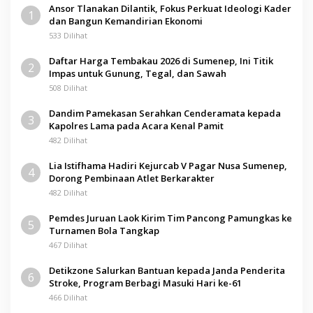
D
Ansor Tlanakan Dilantik, Fokus Perkuat Ideologi Kader
U
1
dan Bangun Kemandirian Ekonomi
R
A
533 Dilihat
Daftar Harga Tembakau 2026 di Sumenep, Ini Titik
2
Impas untuk Gunung, Tegal, dan Sawah
508 Dilihat
Dandim Pamekasan Serahkan Cenderamata kepada
3
Kapolres Lama pada Acara Kenal Pamit
482 Dilihat
Lia Istifhama Hadiri Kejurcab V Pagar Nusa Sumenep,
4
Dorong Pembinaan Atlet Berkarakter
482 Dilihat
Pemdes Juruan Laok Kirim Tim Pancong Pamungkas ke
5
Turnamen Bola Tangkap
467 Dilihat
Detikzone Salurkan Bantuan kepada Janda Penderita
6
Stroke, Program Berbagi Masuki Hari ke-61
466 Dilihat