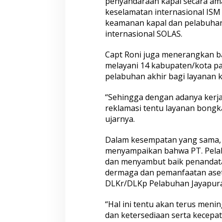
penyandaraan kapal secara ama
o
T
keselamatan internasional ISM 
e
keamanan kapal dan pelabuhan
k
internasional SOLAS.
e
n
Capt Roni juga menerangkan ba
M
o
melayani 14 kabupaten/kota pa
U
pelabuhan akhir bagi layanan ka
“Sehingga dengan adanya kerj
reklamasi tentu layanan bongk
ujarnya.
Dalam kesempatan yang sama,
menyampaikan bahwa PT. Pelab
dan menyambut baik penandat
dermaga dan pemanfaatan aset 
DLKr/DLKp Pelabuhan Jayapura
“Hal ini tentu akan terus men
dan ketersediaan serta kecepa