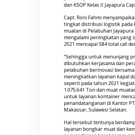
dan KSOP Kelas II Jayapura Cap
a
T
i
Capt. Roni Fahmi menyampaika
m
tingkat distribusi logistik pa
u
muatan di Pelabuhan Jayapura 
r
mengalami peningkatan yang sa
,
K
2021 mencapai 584 total call de
e
m
“Sehingga untuk menunjang pr
e
dibutuhkan kerjasama dan per
n
pelabuhan berinovasi bersama 
h
u
meningkatkan layanan kapal d
b
seperti pada tahun 2021 kegi
d
1.075.641 Ton dan muat muata
a
untuk layanan kontainer mencap
n
penandatanganan di Kantor PT.
P
e
Makassar, Sulawesi Selatan.
l
i
Hal tersebut tentunya berdamp
n
layanan bongkar muat dan ke
d