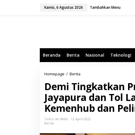
L
Kamis, 6 Agustus 2026
Tambahkan Menu
e
w
a
t
i
k
e
k
o
Beranda
Berita
Nasional
Teknologi
n
t
e
n
Homepage
/
Berita
D
e
Demi Tingkatkan P
m
i
Jayapura dan Tol L
T
i
Kemenhub dan Pel
n
g
k
Toifur Ali Wafa
12 April 2022
a
Berita
t
k