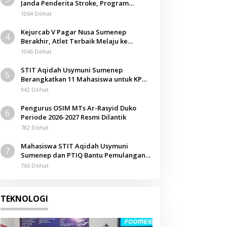
Janda Penderita Stroke, Program
Berbagi Masuki Hari ke-61
1064 Dilihat
Kejurcab V Pagar Nusa Sumenep
4
Berakhir, Atlet Terbaik Melaju ke
Kejurwil Jatim
1046 Dilihat
STIT Aqidah Usymuni Sumenep
5
Berangkatkan 11 Mahasiswa untuk KPM
Internasional di Malaysia
942 Dilihat
Pengurus OSIM MTs Ar-Rasyid Duko
6
Periode 2026-2027 Resmi Dilantik
782 Dilihat
Mahasiswa STIT Aqidah Usymuni
7
Sumenep dan PTIQ Bantu Pemulangan
Jenazah WNI Asal Aceh di Malaysia
766 Dilihat
TEKNOLOGI