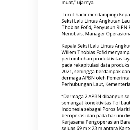
muat,” ujarnya.
Turut hadir mendampingi Kepal
Seksi Lalu Lintas Angkutan La
Thobias Fofid, Penyusun RIPN
Nenobais, Manager Operasional
Kepala Seksi Lalu Lintas Angk
Willem Thobias Fofid menyamp
pertumbuhan produktivitas lay
pada rekapitulasi data produk
2021, sehingga berdampak dan
dermaga APBN oleh Pemerintah 
Perhubungan Laut, Kementeri
“Dermaga 2 APBN dibangun se
semangat konektivitas Tol Lau
Indonesia sebagai Poros Marit
beroperasi dan pada hari ini d
Kerjasama Pengoperasian Bara
seluas 69 m x 23 m antara Kan