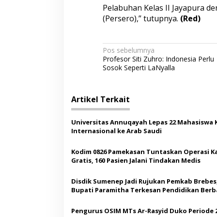
Pelabuhan Kelas II Jayapura d
(Persero),” tutupnya.
(Red)
N
Pos sebelumnya
Profesor Siti Zuhro: Indonesia Perlu
a
Sosok Seperti LaNyalla
v
i
Artikel Terkait
g
a
Universitas Annuqayah Lepas 22 Mahasiswa 
s
Internasional ke Arab Saudi
i
Kodim 0826 Pamekasan Tuntaskan Operasi K
p
Gratis, 160 Pasien Jalani Tindakan Medis
o
Disdik Sumenep Jadi Rujukan Pemkab Brebes
s
Bupati Paramitha Terkesan Pendidikan Berb
Budaya
Pengurus OSIM MTs Ar-Rasyid Duko Periode 