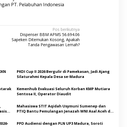
engan PT. Pelabuhan Indonesia
Pos berikutnya
Dispenser BBM APMS 56.694.06
Sapeken Ditemukan Kosong, Apakah
Tanda Pengawasan Lemah?
KKN
PKDI Cup II 2026 Bergulir di Pamekasan, Jadi Ajang
Silaturahmi Kepala Desa se-Madura
atarak
Kemenhub Evakuasi Seluruh Korban KMP Mutiara
Sentosa II, Operator Diaudit
,
Mahasiswa STIT Aqidah Usymuni Sumenep dan
asis
PTIQ Bantu Pemulangan Jenazah WNI Asal Aceh di
Malaysia
2026-
PPD Audiensi dengan PLN UP3 Madura, Soroti