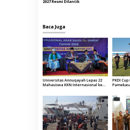
2027 Resmi Dilantik
Baca Juga
Universitas Annuqayah Lepas 22
PKDI Cup I
Mahasiswa KKN Internasional ke
Pamekasan
Arab Saudi
Kepala D