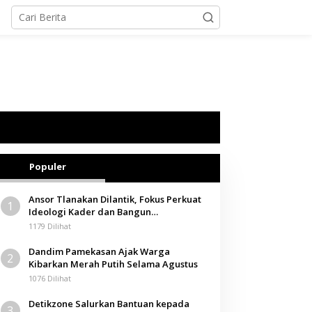
Populer
Ansor Tlanakan Dilantik, Fokus Perkuat
1
Ideologi Kader dan Bangun
Kemandirian Ekonomi
1179 Dilihat
Dandim Pamekasan Ajak Warga
2
Kibarkan Merah Putih Selama Agustus
1076 Dilihat
Detikzone Salurkan Bantuan kepada
3