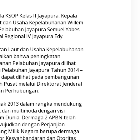
a KSOP Kelas II Jayapura, Kepala
ut dan Usaha Kepelabuhanan Willem
 Pelabuhan Jayapura Semuel Yabes
 Regional IV Jayapura Edy.
utan Laut dan Usaha Kepelabuhanan
aikan bahwa peningkatan
anan Pelabuhan Jayapura dilihat
si Pelabuhan Jayapura Tahun 2014 –
 dapat dilihat pada pembangunan
Pusat melalui Direktorat Jenderal
an Perhubungan.
jak 2013 dalam rangka mendukung
t dan multimoda dengan visi
im Dunia. Dermaga 2 APBN telah
iwujudkan dengan Perjanjian
ng Milik Negara berupa dermaga
tor Kesyahbandaran dan Otoritas