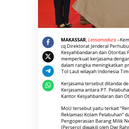
a
y
a
p
u
r
a
MAKASSAR
,
Lensamadura
–
Kem
d
cq Direktorat Jenderal Perhub
a
n
Kesyahbandaran dan Otoritas P
T
memperkuat kerjasama dengan 
o
dalam rangka meningkatkan pr
l
Tol Laut wilayah Indonesia Timu
L
a
u
Kerjasama tersebut ditandai 
t
Kerjasama antara PT. Pelabuha
I
Kantor Kesyahbandaran dan Oto
n
d
MoU tersebut yaitu terkait “R
o
n
Reklamasi Kolam Pelabuhan” d
e
Pengoperasian Barang Milik N
s
(Persero) diwakili oleh Dwi Ra
i