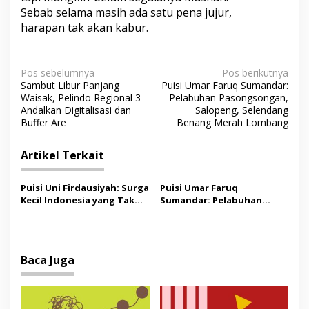
Sebab selama masih ada satu pena jujur,
harapan tak akan kabur.
N
Pos sebelumnya
Pos berikutnya
Sambut Libur Panjang
Puisi Umar Faruq Sumandar:
a
Waisak, Pelindo Regional 3
Pelabuhan Pasongsongan,
v
Andalkan Digitalisasi dan
Salopeng, Selendang
Buffer Are
Benang Merah Lombang
i
g
Artikel Terkait
a
s
Puisi Uni Firdausiyah: Surga
Puisi Umar Faruq
Kecil Indonesia yang Tak
Sumandar: Pelabuhan
i
Lagi Perawan, Doa yang
Pasongsongan, Salopeng,
p
Jauh, Narasi Agustus
Selendang Benang Merah
Lombang
o
Baca Juga
s