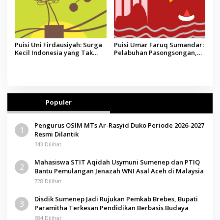
Puisi Uni Firdausiyah: Surga
Puisi Umar Faruq Sumandar:
Kecil Indonesia yang Tak
Pelabuhan Pasongsongan,
Lagi Perawan, Doa yang
Salopeng, Selendang
Jauh, Narasi Agustus
Benang Merah Lombang
Populer
Pengurus OSIM MTs Ar-Rasyid Duko Periode 2026-2027
1
Resmi Dilantik
743 Dilihat
Mahasiswa STIT Aqidah Usymuni Sumenep dan PTIQ
2
Bantu Pemulangan Jenazah WNI Asal Aceh di Malaysia
728 Dilihat
Disdik Sumenep Jadi Rujukan Pemkab Brebes, Bupati
3
Paramitha Terkesan Pendidikan Berbasis Budaya
684 Dilihat