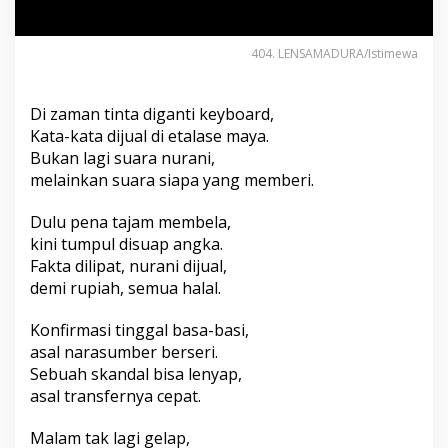
b
i
t
404. LENSAMADURA/Istimewa
l
a
h
Di zaman tinta diganti keyboard,
4
Kata-kata dijual di etalase maya.
0
4
Bukan lagi suara nurani,
melainkan suara siapa yang memberi.
Dulu pena tajam membela,
kini tumpul disuap angka.
Fakta dilipat, nurani dijual,
demi rupiah, semua halal.
Konfirmasi tinggal basa-basi,
asal narasumber berseri.
Sebuah skandal bisa lenyap,
asal transfernya cepat.
Malam tak lagi gelap,