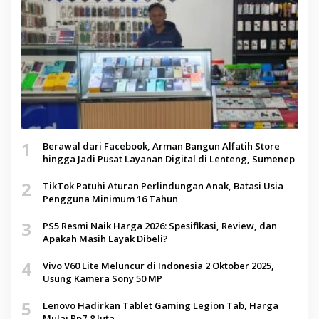
1
Berawal dari Facebook, Arman Bangun Alfatih Store
hingga Jadi Pusat Layanan Digital di Lenteng, Sumenep
2
TikTok Patuhi Aturan Perlindungan Anak, Batasi Usia
Pengguna Minimum 16 Tahun
3
PS5 Resmi Naik Harga 2026: Spesifikasi, Review, dan
Apakah Masih Layak Dibeli?
4
Vivo V60 Lite Meluncur di Indonesia 2 Oktober 2025,
Usung Kamera Sony 50 MP
5
Lenovo Hadirkan Tablet Gaming Legion Tab, Harga
Mulai Rp7,8 Juta