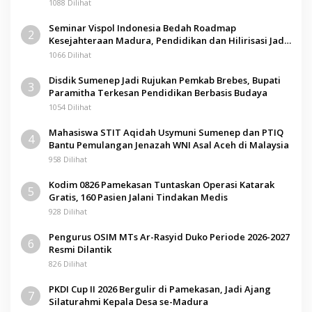
1088 Dilihat
Seminar Vispol Indonesia Bedah Roadmap
2
Kesejahteraan Madura, Pendidikan dan Hilirisasi Jadi
Kunci
1066 Dilihat
Disdik Sumenep Jadi Rujukan Pemkab Brebes, Bupati
3
Paramitha Terkesan Pendidikan Berbasis Budaya
1054 Dilihat
Mahasiswa STIT Aqidah Usymuni Sumenep dan PTIQ
4
Bantu Pemulangan Jenazah WNI Asal Aceh di Malaysia
958 Dilihat
Kodim 0826 Pamekasan Tuntaskan Operasi Katarak
5
Gratis, 160 Pasien Jalani Tindakan Medis
928 Dilihat
Pengurus OSIM MTs Ar-Rasyid Duko Periode 2026-2027
6
Resmi Dilantik
826 Dilihat
PKDI Cup II 2026 Bergulir di Pamekasan, Jadi Ajang
7
Silaturahmi Kepala Desa se-Madura