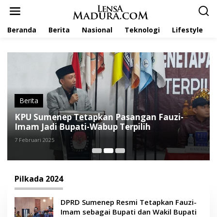
L
e
w
Beranda
Berita
Nasional
Teknologi
Lifestyle
a
t
i
k
e
k
o
n
t
Berita
e
KPU Sumenep Tetapkan Pasangan Fauzi-
n
Imam Jadi Bupati-Wabup Terpilih
7 Februari 2025
Pilkada 2024
DPRD Sumenep Resmi Tetapkan Fauzi-
Imam sebagai Bupati dan Wakil Bupati