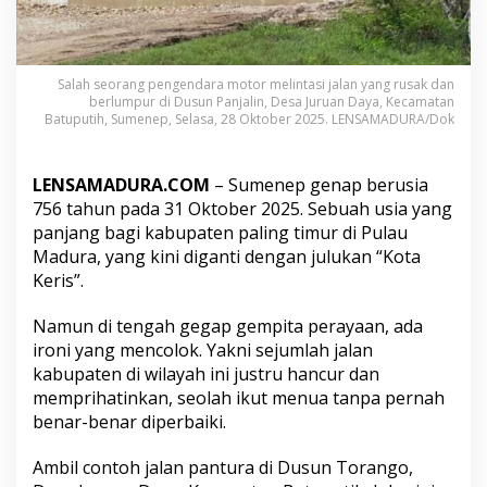
r
i
J
a
Salah seorang pengendara motor melintasi jalan yang rusak dan
d
berlumpur di Dusun Panjalin, Desa Juruan Daya, Kecamatan
i
Batuputih, Sumenep, Selasa, 28 Oktober 2025. LENSAMADURA/Dok
k
e
-
LENSAMADURA.COM
– Sumenep genap berusia
7
5
756 tahun pada 31 Oktober 2025. Sebuah usia yang
6
panjang bagi kabupaten paling timur di Pulau
S
Madura, yang kini diganti dengan julukan “Kota
u
Keris”.
m
e
n
Namun di tengah gegap gempita perayaan, ada
e
ironi yang mencolok. Yakni sejumlah jalan
p
kabupaten di wilayah ini justru hancur dan
memprihatinkan, seolah ikut menua tanpa pernah
benar-benar diperbaiki.
Ambil contoh jalan pantura di Dusun Torango,