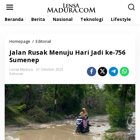
L
e
w
Beranda
Berita
Nasional
Teknologi
Lifestyle
a
t
i
k
Homepage
/
Editorial
J
e
a
k
Jalan Rusak Menuju Hari Jadi ke-756
l
o
a
Sumenep
n
n
t
R
Lensa Madura
31 Oktober 2025
e
Editorial
u
n
s
a
k
M
e
n
u
j
u
H
a