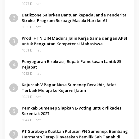
1077 Dilihat
Detikzone Salurkan Bantuan kepada Janda Penderita
2
Stroke, Program Berbagi Masuki Hari ke-61
1066 Dilihat
Prodi HTN UIN Madura Jalin Kerja Sama dengan APSI
3
untuk Penguatan Kompetensi Mahasiswa
1061 Dilihat
Penyegaran Birokrasi, Bupati Pamekasan Lantik 85
4
Pejabat
1053 Dilihat
Kejurcab V Pagar Nusa Sumenep Berakhir, Atlet
5
Terbaik Melaju ke Kejurwil Jatim
1047 Dilihat
Pemkab Sumenep Siapkan E-Voting untuk Pilkades
6
Serentak 2027
1047 Dilihat
PT Surabaya Kuatkan Putusan PN Sumenep, Bambang
7
Hermanto Tetap Dinyatakan Pemilik Sah Tanah di