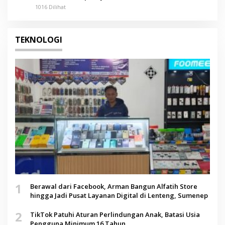
Pamolokan
1016 Dilihat
TEKNOLOGI
1
Berawal dari Facebook, Arman Bangun Alfatih Store
hingga Jadi Pusat Layanan Digital di Lenteng, Sumenep
2
TikTok Patuhi Aturan Perlindungan Anak, Batasi Usia
Pengguna Minimum 16 Tahun