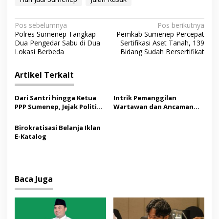
N
Pos sebelumnya
Pos berikutnya
Polres Sumenep Tangkap
Pemkab Sumenep Percepat
a
Dua Pengedar Sabu di Dua
Sertifikasi Aset Tanah, 139
v
Lokasi Berbeda
Bidang Sudah Bersertifikat
i
Artikel Terkait
g
a
Dari Santri hingga Ketua
Intrik Pemanggilan
s
PPP Sumenep, Jejak Politik
Wartawan dan Ancaman
M Syukri
bagi Produk Jurnalistik
i
Birokratisasi Belanja Iklan
p
E-Katalog
o
s
Baca Juga