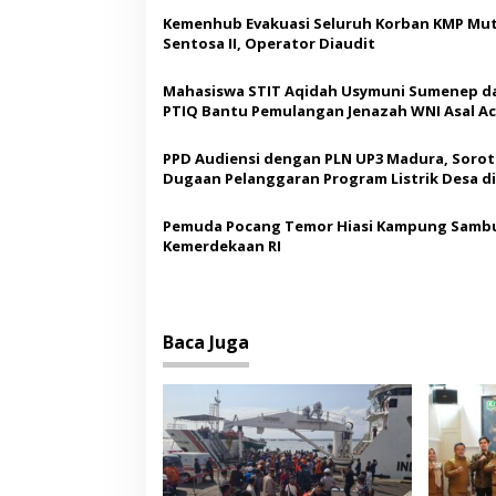
g
Kemenhub Evakuasi Seluruh Korban KMP Mut
a
Sentosa II, Operator Diaudit
s
Mahasiswa STIT Aqidah Usymuni Sumenep d
i
PTIQ Bantu Pemulangan Jenazah WNI Asal Ac
p
Malaysia
o
PPD Audiensi dengan PLN UP3 Madura, Sorot
Dugaan Pelanggaran Program Listrik Desa di
s
Sumenep
Pemuda Pocang Temor Hiasi Kampung Sambu
Kemerdekaan RI
Baca Juga