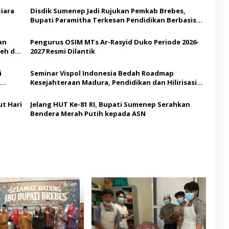
iara
Disdik Sumenep Jadi Rujukan Pemkab Brebes,
Bupati Paramitha Terkesan Pendidikan Berbasis
Budaya
an
Pengurus OSIM MTs Ar-Rasyid Duko Periode 2026-
eh di
2027 Resmi Dilantik
i
Seminar Vispol Indonesia Bedah Roadmap
Kesejahteraan Madura, Pendidikan dan Hilirisasi
Jadi Kunci
t Hari
Jelang HUT Ke-81 RI, Bupati Sumenep Serahkan
Bendera Merah Putih kepada ASN