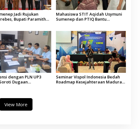
umenep Jadi Rujukan
Mahasiswa STIT Aqidah Usymuni
rebes, Bupati Paramitha
Sumenep dan PTIQ Bantu
 Pendidikan Berbasis
Pemulangan Jenazah WNI Asal
Aceh di Malaysia
ensi dengan PLN UP3
Seminar Vispol Indonesia Bedah
Soroti Dugaan
Roadmap Kesejahteraan Madura,
ran Program Listrik Desa
Pendidikan dan Hilirisasi Jadi
ep
Kunci
View More