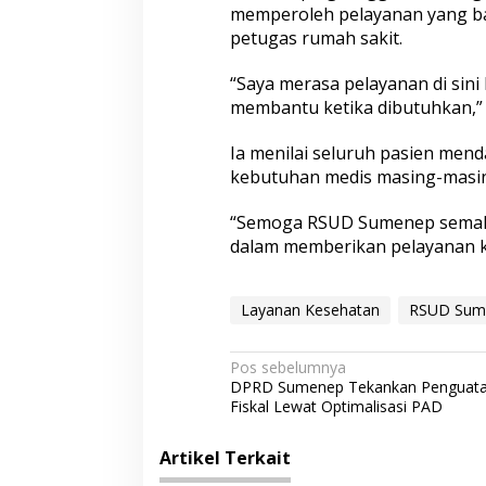
memperoleh pelayanan yang ba
petugas rumah sakit.
“Saya merasa pelayanan di sini
membantu ketika dibutuhkan,” 
Ia menilai seluruh pasien men
kebutuhan medis masing-masi
“Semoga RSUD Sumenep semakin
dalam memberikan pelayanan ke
Layanan Kesehatan
RSUD Sum
N
Pos sebelumnya
DPRD Sumenep Tekankan Penguat
a
Fiskal Lewat Optimalisasi PAD
v
i
Artikel Terkait