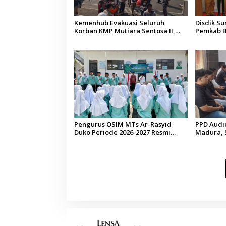
Kemenhub Evakuasi Seluruh
Disdik S
Korban KMP Mutiara Sentosa II,
Pemkab B
Operator Diaudit
Terkesan
Budaya
Pengurus OSIM MTs Ar-Rasyid
PPD Audi
Duko Periode 2026-2027 Resmi
Madura, 
Dilantik
Pelangga
di Sumen