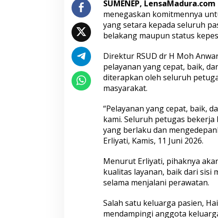
SUMENEP, LensaMadura.com
t
menegaskan komitmennya unt
a
yang setara kepada seluruh p
r
a
belakang maupun status kepes
b
a
Direktur RSUD dr H Moh Anwar 
g
pelayanan yang cepat, baik, da
i
diterapkan oleh seluruh petug
S
e
masyarakat.
l
u
“Pelayanan yang cepat, baik,
r
kami. Seluruh petugas bekerja
u
yang berlaku dan mengedepank
h
P
Erliyati, Kamis, 11 Juni 2026.
a
s
Menurut Erliyati, pihaknya ak
i
kualitas layanan, baik dari si
e
selama menjalani perawatan.
n
Salah satu keluarga pasien, H
mendampingi anggota keluarga