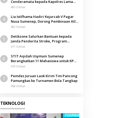
Cenderamata kepada Kapolres Lama
pada Acara Kenal Pamit
483 Dilihat
Lia Istifhama Hadiri Kejurcab V Pagar
4
Nusa Sumenep, Dorong Pembinaan Atlet
Berkarakter
482 Dilihat
Detikzone Salurkan Bantuan kepada
5
Janda Penderita Stroke, Program
Berbagi Masuki Hari ke-61
471 Dilihat
STIT Aqidah Usymuni Sumenep
6
Berangkatkan 11 Mahasiswa untuk KPM
Internasional di Malaysia
470 Dilihat
Pemdes Juruan Laok Kirim Tim Pancong
7
Pamungkas ke Turnamen Bola Tangkap
468 Dilihat
TEKNOLOGI