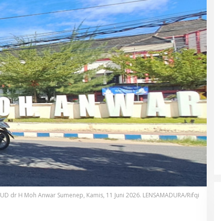
SUD dr H Moh Anwar Sumenep, Kamis, 11 Juni 2026. LENSAMADURA/Rifqi