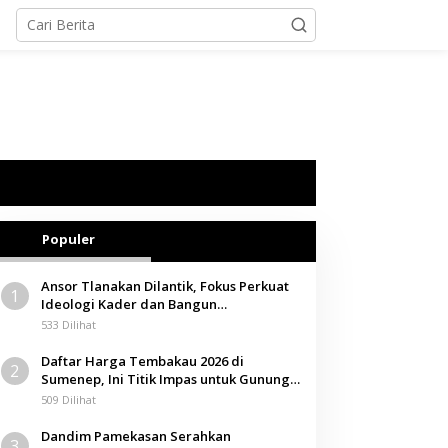
Populer
Ansor Tlanakan Dilantik, Fokus Perkuat
1
Ideologi Kader dan Bangun
Kemandirian Ekonomi
533 Dilihat
Daftar Harga Tembakau 2026 di
2
Sumenep, Ini Titik Impas untuk Gunung,
Tegal, dan Sawah
509 Dilihat
Dandim Pamekasan Serahkan
3