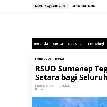
L
Kamis, 6 Agustus 2026
Tambahkan Menu
e
w
a
t
i
k
e
k
o
Beranda
Berita
Nasional
Teknologi
n
t
e
n
Homepage
/
Berita
R
S
RSUD Sumenep Teg
U
D
Setara bagi Seluru
S
u
m
Lensa Madura
11 Juni 2026
e
Berita
n
e
p
T