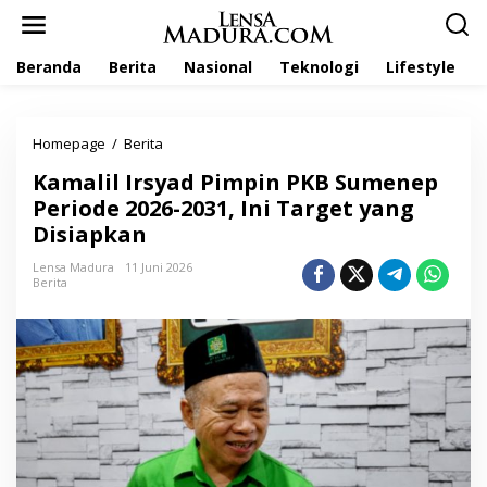
L
e
w
Beranda
Berita
Nasional
Teknologi
Lifestyle
a
t
i
k
Homepage
/
Berita
K
e
a
k
Kamalil Irsyad Pimpin PKB Sumenep
m
o
a
Periode 2026-2031, Ini Target yang
n
l
t
Disiapkan
i
e
l
n
Lensa Madura
11 Juni 2026
I
Berita
r
s
y
a
d
P
i
m
p
i