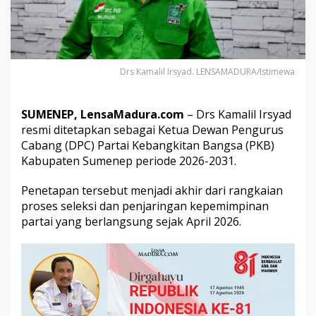
n
P
K
B
S
u
Drs Kamalil Irsyad. LENSAMADURA/Istimewa
m
e
n
SUMENEP, LensaMadura.com
– Drs Kamalil Irsyad
e
resmi ditetapkan sebagai Ketua Dewan Pengurus
p
Cabang (DPC) Partai Kebangkitan Bangsa (PKB)
P
e
Kabupaten Sumenep periode 2026-2031.
r
i
Penetapan tersebut menjadi akhir dari rangkaian
o
proses seleksi dan penjaringan kepemimpinan
d
partai yang berlangsung sejak April 2026.
e
2
0
2
6
-
2
0