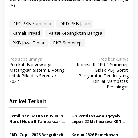
(*)
DPC PKB Sumenep
DPD PKB Jatim
Kamalil Irsyad
Partai Kebangkitan Bangsa
PKB Jawa Timur
PKB Sumenep
N
Pos sebelumnya
Pos berikutnya
Pemkab Banyuwangi
Komisi III DPRD Sumenep
a
Matangkan Sistem E-Voting
Sidak PBJ, Soroti
v
untuk Pilkades Serentak
Persyaratan Tender yang
2027
Dinilai Membatasi
i
Persaingan
g
Artikel Terkait
a
s
Pemilihan Ketua OSIS MTs
Universitas Annuqayah
i
Nurul Huda II Tambaksari
Lepas 22 Mahasiswa KKN
p
Jadi Sarana Pendidikan
Internasional ke Arab
Demokrasi bagi Siswa
Saudi
PKDI Cup II 2026 Bergulir di
Kodim 0826 Pamekasan