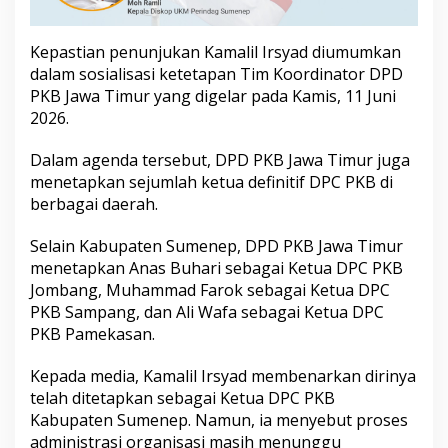
3
1
,
Kepastian penunjukan Kamalil Irsyad diumumkan
I
dalam sosialisasi ketetapan Tim Koordinator DPD
n
PKB Jawa Timur yang digelar pada Kamis, 11 Juni
i
2026.
T
a
r
Dalam agenda tersebut, DPD PKB Jawa Timur juga
g
menetapkan sejumlah ketua definitif DPC PKB di
e
berbagai daerah.
t
y
a
Selain Kabupaten Sumenep, DPD PKB Jawa Timur
n
menetapkan Anas Buhari sebagai Ketua DPC PKB
g
Jombang, Muhammad Farok sebagai Ketua DPC
D
PKB Sampang, dan Ali Wafa sebagai Ketua DPC
i
PKB Pamekasan.
s
i
a
Kepada media, Kamalil Irsyad membenarkan dirinya
p
telah ditetapkan sebagai Ketua DPC PKB
k
Kabupaten Sumenep. Namun, ia menyebut proses
a
administrasi organisasi masih menunggu
n