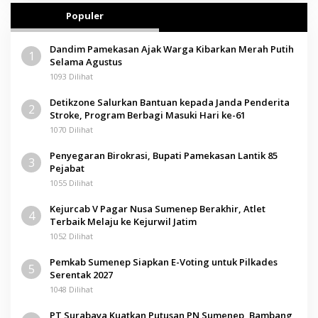
Populer
Dandim Pamekasan Ajak Warga Kibarkan Merah Putih
1
Selama Agustus
1093 Dilihat
Detikzone Salurkan Bantuan kepada Janda Penderita
2
Stroke, Program Berbagi Masuki Hari ke-61
1070 Dilihat
Penyegaran Birokrasi, Bupati Pamekasan Lantik 85
3
Pejabat
1055 Dilihat
Kejurcab V Pagar Nusa Sumenep Berakhir, Atlet
4
Terbaik Melaju ke Kejurwil Jatim
1052 Dilihat
Pemkab Sumenep Siapkan E-Voting untuk Pilkades
5
Serentak 2027
1048 Dilihat
PT Surabaya Kuatkan Putusan PN Sumenep, Bambang