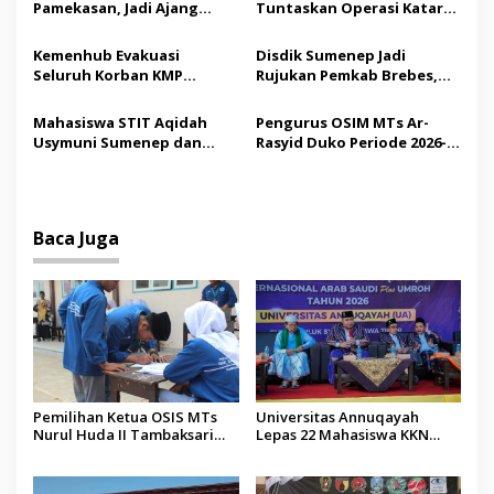
o
Pamekasan, Jadi Ajang
Tuntaskan Operasi Katarak
s
Silaturahmi Kepala Desa se-
Gratis, 160 Pasien Jalani
Madura
Tindakan Medis
Kemenhub Evakuasi
Disdik Sumenep Jadi
Seluruh Korban KMP
Rujukan Pemkab Brebes,
Mutiara Sentosa II,
Bupati Paramitha Terkesan
Operator Diaudit
Pendidikan Berbasis
Mahasiswa STIT Aqidah
Pengurus OSIM MTs Ar-
Budaya
Usymuni Sumenep dan
Rasyid Duko Periode 2026-
PTIQ Bantu Pemulangan
2027 Resmi Dilantik
Jenazah WNI Asal Aceh di
Malaysia
Baca Juga
Pemilihan Ketua OSIS MTs
Universitas Annuqayah
Nurul Huda II Tambaksari
Lepas 22 Mahasiswa KKN
Jadi Sarana Pendidikan
Internasional ke Arab Saudi
Demokrasi bagi Siswa