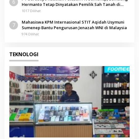
6
Hermanto Tetap Dinyatakan Pemilik Sah Tanah di
Pamolokan
1017 Dilihat
Mahasiswa KPM Internasional STIT Aqidah Usymuni
7
Sumenep Bantu Pengurusan Jenazah WNI di Malaysia
974 Dilihat
TEKNOLOGI