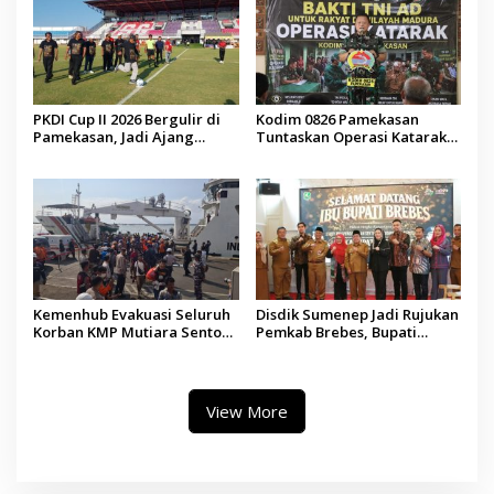
PKDI Cup II 2026 Bergulir di
Kodim 0826 Pamekasan
Pamekasan, Jadi Ajang
Tuntaskan Operasi Katarak
Silaturahmi Kepala Desa se-
Gratis, 160 Pasien Jalani
Madura
Tindakan Medis
Kemenhub Evakuasi Seluruh
Disdik Sumenep Jadi Rujukan
Korban KMP Mutiara Sentosa
Pemkab Brebes, Bupati
II, Operator Diaudit
Paramitha Terkesan
Pendidikan Berbasis Budaya
View More