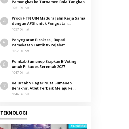
Pamungkas ke Turnamen Bola Tangkap
1061 Dilihat
Prodi HTN UIN Madura Jalin Kerja Sama
4
dengan APSI untuk Penguatan
Kompetensi Mahasiswa
1057 Dilihat
Penyegaran Birokrasi, Bupati
5
Pamekasan Lantik 85 Pejabat
1052 Dilihat
Pemkab Sumenep Siapkan E-Voting
6
untuk Pilkades Serentak 2027
1047 Dilihat
Kejurcab V Pagar Nusa Sumenep
7
Berakhir, Atlet Terbaik Melaju ke
Kejurwil Jatim
1046 Dilihat
TEKNOLOGI