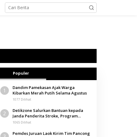
Populer
Dandim Pamekasan Ajak Warga
1
Kibarkan Merah Putih Selama Agustus
1077 Dilihat
Detikzone Salurkan Bantuan kepada
2
Janda Penderita Stroke, Program
Berbagi Masuki Hari ke-61
1065 Dilihat
Pemdes Juruan Laok Kirim Tim Pancong
3