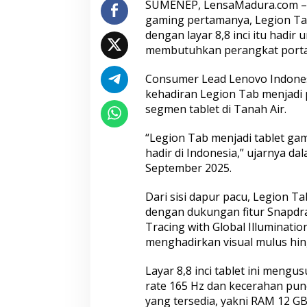
SUMENEP, LensaMadura.com – 
a
gaming pertamanya, Legion Tab
r
dengan layar 8,8 inci itu hadi
g
a
membutuhkan perangkat portab
M
u
Consumer Lead Lenovo Indones
l
kehadiran Legion Tab menjadi 
a
segmen tablet di Tanah Air.
i
R
p
“Legion Tab menjadi tablet gam
7
hadir di Indonesia,” ujarnya da
,
September 2025.
8
J
Dari sisi dapur pacu, Legion T
u
t
dengan dukungan fitur Snapdra
a
Tracing with Global Illuminati
menghadirkan visual mulus hin
Layar 8,8 inci tablet ini mengu
rate 165 Hz dan kecerahan punc
yang tersedia, yakni RAM 12 G