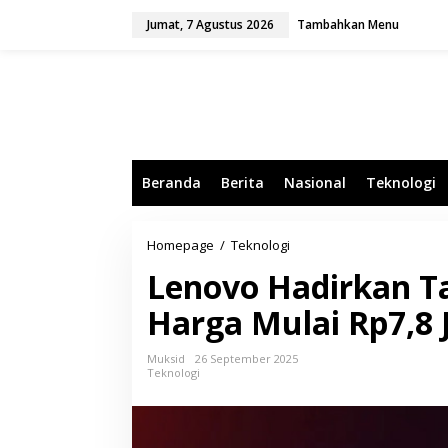
L
Jumat, 7 Agustus 2026
Tambahkan Menu
e
w
a
t
i
k
e
k
o
Beranda
Berita
Nasional
Teknologi
n
t
e
n
Homepage
/
Teknologi
L
e
Lenovo Hadirkan Ta
n
o
Harga Mulai Rp7,8 
v
o
H
Muksid
26 September 2025
a
Teknologi
d
i
r
k