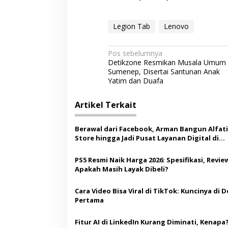
Legion Tab
Lenovo
N
Pos sebelumnya
Detikzone Resmikan Musala Umum 
a
Sumenep, Disertai Santunan Anak
v
Yatim dan Duafa
i
Artikel Terkait
g
a
Berawal dari Facebook, Arman Bangun Alfat
s
Store hingga Jadi Pusat Layanan Digital di
Lenteng, Sumenep
i
PS5 Resmi Naik Harga 2026: Spesifikasi, Revie
p
Apakah Masih Layak Dibeli?
o
Cara Video Bisa Viral di TikTok: Kuncinya di Detik
s
Pertama
Fitur AI di LinkedIn Kurang Diminati, Kenapa