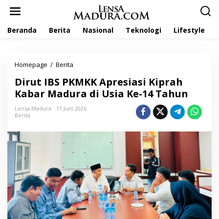
L
e
w
Beranda
Berita
Nasional
Teknologi
Lifestyle
a
t
i
k
Homepage
/
Berita
D
e
i
k
Dirut IBS PKMKK Apresiasi Kiprah
r
o
u
Kabar Madura di Usia Ke-14 Tahun
n
t
t
I
Lensa Madura
11 Juni 2026
e
Berita
B
n
S
P
K
M
K
K
A
p
r
e
s