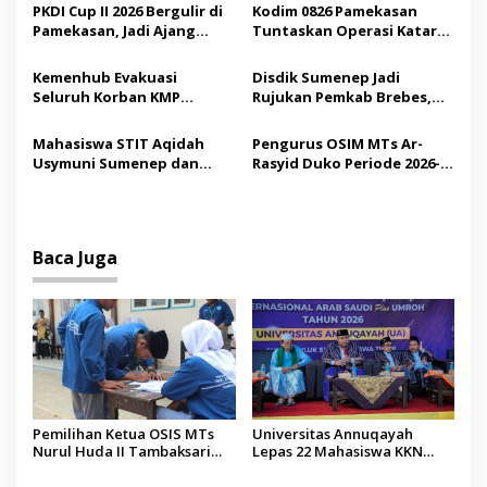
Demokrasi bagi Siswa
Saudi
PKDI Cup II 2026 Bergulir di
Kodim 0826 Pamekasan
o
Pamekasan, Jadi Ajang
Tuntaskan Operasi Katarak
s
Silaturahmi Kepala Desa se-
Gratis, 160 Pasien Jalani
Madura
Tindakan Medis
Kemenhub Evakuasi
Disdik Sumenep Jadi
Seluruh Korban KMP
Rujukan Pemkab Brebes,
Mutiara Sentosa II,
Bupati Paramitha Terkesan
Operator Diaudit
Pendidikan Berbasis
Mahasiswa STIT Aqidah
Pengurus OSIM MTs Ar-
Budaya
Usymuni Sumenep dan
Rasyid Duko Periode 2026-
PTIQ Bantu Pemulangan
2027 Resmi Dilantik
Jenazah WNI Asal Aceh di
Malaysia
Baca Juga
Pemilihan Ketua OSIS MTs
Universitas Annuqayah
Nurul Huda II Tambaksari
Lepas 22 Mahasiswa KKN
Jadi Sarana Pendidikan
Internasional ke Arab Saudi
Demokrasi bagi Siswa