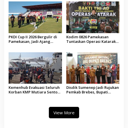
PKDI Cup II 2026 Bergulir di
Kodim 0826 Pamekasan
Pamekasan, Jadi Ajang
Tuntaskan Operasi Katarak
Silaturahmi Kepala Desa se-
Gratis, 160 Pasien Jalani
Madura
Tindakan Medis
Kemenhub Evakuasi Seluruh
Disdik Sumenep Jadi Rujukan
Korban KMP Mutiara Sentosa
Pemkab Brebes, Bupati
II, Operator Diaudit
Paramitha Terkesan
Pendidikan Berbasis Budaya
View More