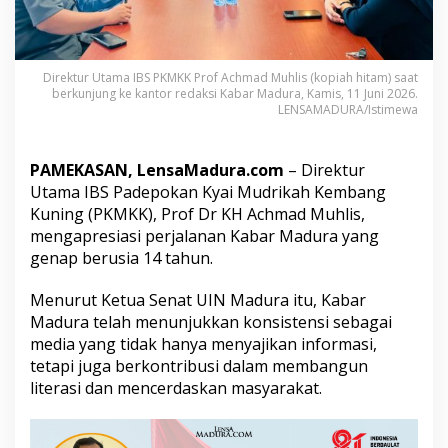
i
a
s
i
Direktur Utama IBS PKMKK Prof Achmad Muhlis (kopiah hitam) saat
K
berkunjung ke kantor redaksi Kabar Madura, Kamis, 11 Juni 2026.
i
LENSAMADURA/Istimewa
p
r
a
PAMEKASAN, LensaMadura.com
– Direktur
h
K
Utama IBS Padepokan Kyai Mudrikah Kembang
a
Kuning (PKMKK), Prof Dr KH Achmad Muhlis,
b
mengapresiasi perjalanan Kabar Madura yang
a
genap berusia 14 tahun.
r
M
a
Menurut Ketua Senat UIN Madura itu, Kabar
d
Madura telah menunjukkan konsistensi sebagai
u
media yang tidak hanya menyajikan informasi,
r
tetapi juga berkontribusi dalam membangun
a
literasi dan mencerdaskan masyarakat.
d
i
U
s