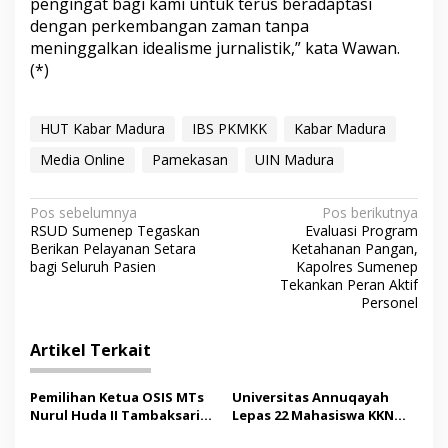
pengingat bagi kami untuk terus beradaptasi
dengan perkembangan zaman tanpa
meninggalkan idealisme jurnalistik,” kata Wawan.
(*)
HUT Kabar Madura
IBS PKMKK
Kabar Madura
Media Online
Pamekasan
UIN Madura
N
Pos sebelumnya
Pos berikutnya
RSUD Sumenep Tegaskan
Evaluasi Program
a
Berikan Pelayanan Setara
Ketahanan Pangan,
v
bagi Seluruh Pasien
Kapolres Sumenep
Tekankan Peran Aktif
i
Personel
g
Artikel Terkait
a
s
Pemilihan Ketua OSIS MTs
Universitas Annuqayah
i
Nurul Huda II Tambaksari
Lepas 22 Mahasiswa KKN
p
Jadi Sarana Pendidikan
Internasional ke Arab