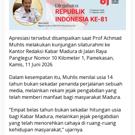
i
a
K
e
-
1
4
Apresiasi tersebut disampaikan saat Prof Achmad
T
Muhlis melakukan kunjungan silaturahmi ke
a
Kantor Redaksi Kabar Madura di Jalan Raya
h
u
Panglegur Nomor 10 Kilometer 1, Pamekasan,
n
Kamis, 11 Juni 2026.
Dalam kesempatan itu, Muhlis menilai usia 14
tahun bukan sekadar penanda perjalanan sebuah
media, melainkan rekam jejak pengabdian yang
telah memberi manfaat bagi masyarakat Madura.
“Empat belas tahun bukan sekadar hitungan usia
bagi Kabar Madura, melainkan jejak pengabdian
yang telah menorehkan cahaya di ruang-ruang
kehidupan masyarakat,” ujarnya.