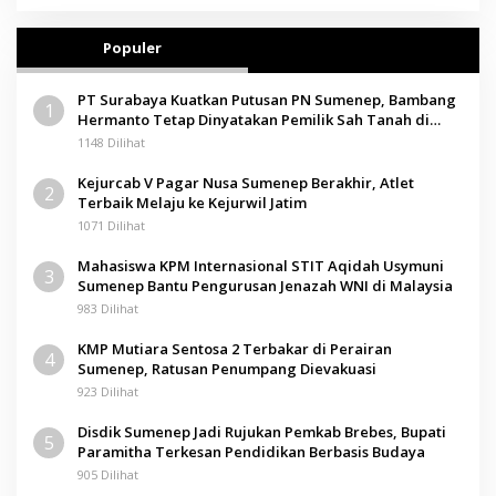
Populer
PT Surabaya Kuatkan Putusan PN Sumenep, Bambang
1
Hermanto Tetap Dinyatakan Pemilik Sah Tanah di
Pamolokan
1148 Dilihat
Kejurcab V Pagar Nusa Sumenep Berakhir, Atlet
2
Terbaik Melaju ke Kejurwil Jatim
1071 Dilihat
Mahasiswa KPM Internasional STIT Aqidah Usymuni
3
Sumenep Bantu Pengurusan Jenazah WNI di Malaysia
983 Dilihat
KMP Mutiara Sentosa 2 Terbakar di Perairan
4
Sumenep, Ratusan Penumpang Dievakuasi
923 Dilihat
Disdik Sumenep Jadi Rujukan Pemkab Brebes, Bupati
5
Paramitha Terkesan Pendidikan Berbasis Budaya
905 Dilihat