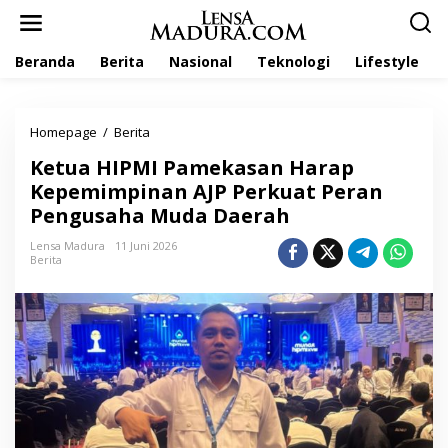
L
e
w
Beranda
Berita
Nasional
Teknologi
Lifestyle
a
t
i
k
Homepage
/
Berita
K
e
e
k
Ketua HIPMI Pamekasan Harap
t
o
u
Kepemimpinan AJP Perkuat Peran
n
a
t
Pengusaha Muda Daerah
H
e
I
n
Lensa Madura
11 Juni 2026
P
Berita
M
I
P
a
m
e
k
a
s
a