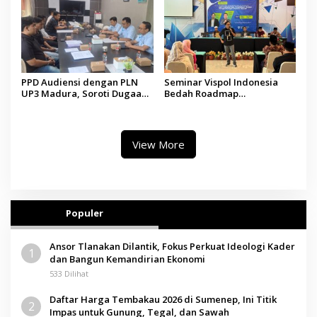
PPD Audiensi dengan PLN
Seminar Vispol Indonesia
UP3 Madura, Soroti Dugaan
Bedah Roadmap
Pelanggaran Program Listrik
Kesejahteraan Madura,
Desa di Sumenep
Pendidikan dan Hilirisasi
Jadi Kunci
View More
Populer
Ansor Tlanakan Dilantik, Fokus Perkuat Ideologi Kader
1
dan Bangun Kemandirian Ekonomi
533 Dilihat
Daftar Harga Tembakau 2026 di Sumenep, Ini Titik
2
Impas untuk Gunung, Tegal, dan Sawah