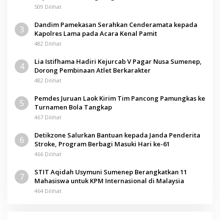
509 Dilihat
Dandim Pamekasan Serahkan Cenderamata kepada
3
Kapolres Lama pada Acara Kenal Pamit
482 Dilihat
Lia Istifhama Hadiri Kejurcab V Pagar Nusa Sumenep,
4
Dorong Pembinaan Atlet Berkarakter
482 Dilihat
Pemdes Juruan Laok Kirim Tim Pancong Pamungkas ke
5
Turnamen Bola Tangkap
467 Dilihat
Detikzone Salurkan Bantuan kepada Janda Penderita
6
Stroke, Program Berbagi Masuki Hari ke-61
466 Dilihat
STIT Aqidah Usymuni Sumenep Berangkatkan 11
7
Mahasiswa untuk KPM Internasional di Malaysia
464 Dilihat