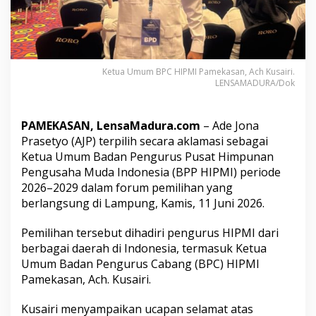
n
H
a
r
a
p
Ketua Umum BPC HIPMI Pamekasan, Ach Kusairi.
K
LENSAMADURA/Dok
e
p
e
PAMEKASAN, LensaMadura.com
– Ade Jona
m
Prasetyo (AJP) terpilih secara aklamasi sebagai
i
Ketua Umum Badan Pengurus Pusat Himpunan
m
Pengusaha Muda Indonesia (BPP HIPMI) periode
p
i
2026–2029 dalam forum pemilihan yang
n
berlangsung di Lampung, Kamis, 11 Juni 2026.
a
n
Pemilihan tersebut dihadiri pengurus HIPMI dari
A
berbagai daerah di Indonesia, termasuk Ketua
J
P
Umum Badan Pengurus Cabang (BPC) HIPMI
P
Pamekasan, Ach. Kusairi.
e
r
Kusairi menyampaikan ucapan selamat atas
k