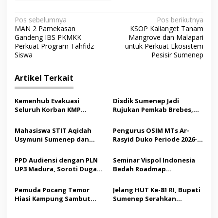
N
Pos sebelumnya
Pos berikutnya
MAN 2 Pamekasan
KSOP Kalianget Tanam
a
Gandeng IBS PKMKK
Mangrove dan Malapari
v
Perkuat Program Tahfidz
untuk Perkuat Ekosistem
Siswa
Pesisir Sumenep
i
g
Artikel Terkait
a
s
Kemenhub Evakuasi
Disdik Sumenep Jadi
Seluruh Korban KMP
Rujukan Pemkab Brebes,
i
Mutiara Sentosa II,
Bupati Paramitha Terkesan
p
Operator Diaudit
Pendidikan Berbasis
Mahasiswa STIT Aqidah
Pengurus OSIM MTs Ar-
Budaya
Usymuni Sumenep dan
Rasyid Duko Periode 2026-
o
PTIQ Bantu Pemulangan
2027 Resmi Dilantik
s
Jenazah WNI Asal Aceh di
PPD Audiensi dengan PLN
Seminar Vispol Indonesia
Malaysia
UP3 Madura, Soroti Dugaan
Bedah Roadmap
Pelanggaran Program
Kesejahteraan Madura,
Listrik Desa di Sumenep
Pendidikan dan Hilirisasi
Pemuda Pocang Temor
Jelang HUT Ke-81 RI, Bupati
Jadi Kunci
Hiasi Kampung Sambut
Sumenep Serahkan
Hari Kemerdekaan RI
Bendera Merah Putih
kepada ASN