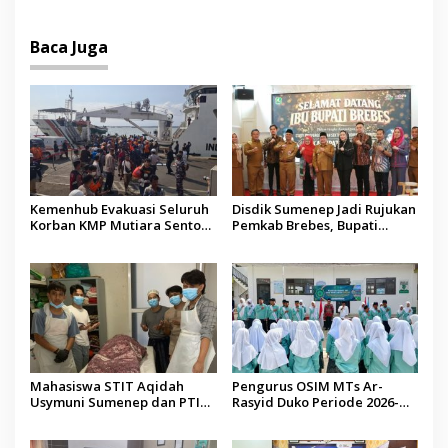
Baca Juga
Kemenhub Evakuasi Seluruh
Disdik Sumenep Jadi Rujukan
Korban KMP Mutiara Sentosa
Pemkab Brebes, Bupati
II, Operator Diaudit
Paramitha Terkesan
Pendidikan Berbasis Budaya
Mahasiswa STIT Aqidah
Pengurus OSIM MTs Ar-
Usymuni Sumenep dan PTIQ
Rasyid Duko Periode 2026-
Bantu Pemulangan Jenazah
2027 Resmi Dilantik
WNI Asal Aceh di Malaysia