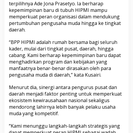
terpilihnya Ade Jona Prasetyo. Ia berharap
u
a
kepemimpinan baru di tubuh HIPMI mampu
t
memperkuat peran organisasi dalam mendukung
P
pertumbuhan pengusaha muda hingga ke tingkat
e
daerah.
r
a
n
“BPP HIPMI adalah rumah bersama bagi seluruh
P
kader, mulai dari tingkat pusat, daerah, hingga
e
cabang. Kami berharap kepemimpinan baru dapat
n
menghadirkan program dan kebijakan yang
g
u
manfaatnya benar-benar dirasakan oleh para
s
pengusaha muda di daerah,” kata Kusairi.
a
h
Menurut dia, sinergi antara pengurus pusat dan
a
daerah menjadi faktor penting untuk memperkuat
M
u
ekosistem kewirausahaan nasional sekaligus
d
mendorong lahirnya lebih banyak pelaku usaha
a
muda yang kompetitif.
D
a
“Kami menunggu langkah-langkah strategis yang
e
r
dapat memperkuat peran HIPMI sebagai wadah