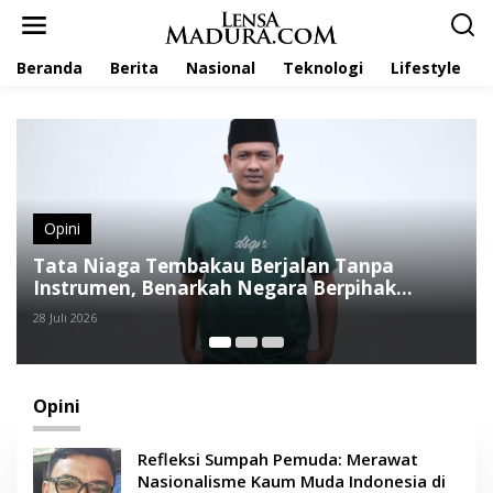
L
e
w
Beranda
Berita
Nasional
Teknologi
Lifestyle
a
t
i
k
e
k
o
n
t
Opini
e
Koperasi Merah Putih dan Jalan Panjang
n
Menuju Kesejahteraan
12 Juli 2026
Opini
Refleksi Sumpah Pemuda: Merawat
Nasionalisme Kaum Muda Indonesia di