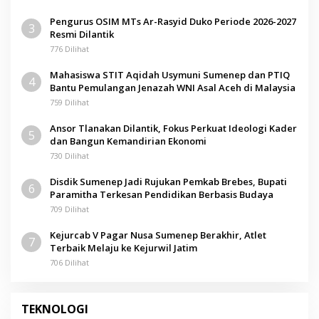
Pengurus OSIM MTs Ar-Rasyid Duko Periode 2026-2027
3
Resmi Dilantik
776 Dilihat
Mahasiswa STIT Aqidah Usymuni Sumenep dan PTIQ
4
Bantu Pemulangan Jenazah WNI Asal Aceh di Malaysia
759 Dilihat
Ansor Tlanakan Dilantik, Fokus Perkuat Ideologi Kader
5
dan Bangun Kemandirian Ekonomi
730 Dilihat
Disdik Sumenep Jadi Rujukan Pemkab Brebes, Bupati
6
Paramitha Terkesan Pendidikan Berbasis Budaya
709 Dilihat
Kejurcab V Pagar Nusa Sumenep Berakhir, Atlet
7
Terbaik Melaju ke Kejurwil Jatim
706 Dilihat
TEKNOLOGI