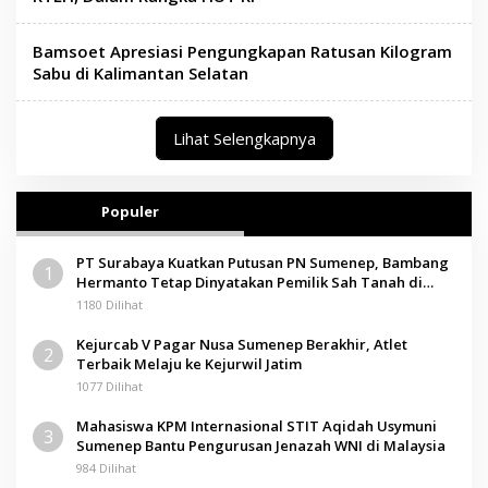
Bamsoet Apresiasi Pengungkapan Ratusan Kilogram
Sabu di Kalimantan Selatan
Lihat Selengkapnya
Populer
PT Surabaya Kuatkan Putusan PN Sumenep, Bambang
1
Hermanto Tetap Dinyatakan Pemilik Sah Tanah di
Pamolokan
1180 Dilihat
Kejurcab V Pagar Nusa Sumenep Berakhir, Atlet
2
Terbaik Melaju ke Kejurwil Jatim
1077 Dilihat
Mahasiswa KPM Internasional STIT Aqidah Usymuni
3
Sumenep Bantu Pengurusan Jenazah WNI di Malaysia
984 Dilihat