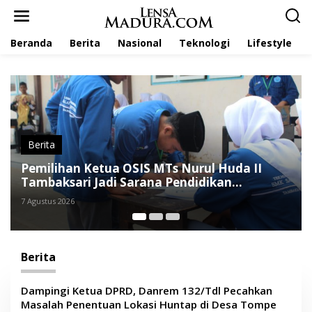
L
e
w
Beranda
Berita
Nasional
Teknologi
Lifestyle
a
t
i
k
e
k
o
n
t
Berita
e
Universitas Annuqayah Lepas 22 Mahasiswa
n
KKN Internasional ke Arab Saudi
6 Agustus 2026
Berita
Dampingi Ketua DPRD, Danrem 132/Tdl Pecahkan
Masalah Penentuan Lokasi Huntap di Desa Tompe