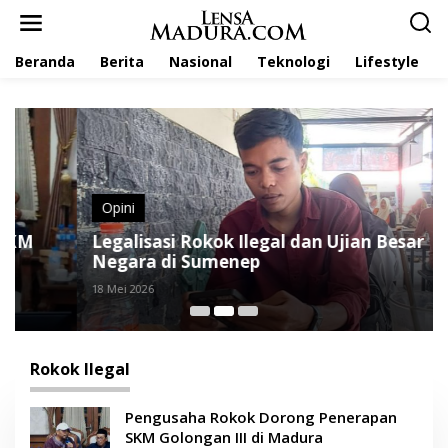
L
e
w
Beranda
Berita
Nasional
Teknologi
Lifestyle
a
t
i
k
e
k
o
n
t
Opini
e
Legalisasi Rokok Ilegal dan Ujian Besar
n
Negara di Sumenep
18 Mei 2026
Rokok Ilegal
Pengusaha Rokok Dorong Penerapan
SKM Golongan III di Madura