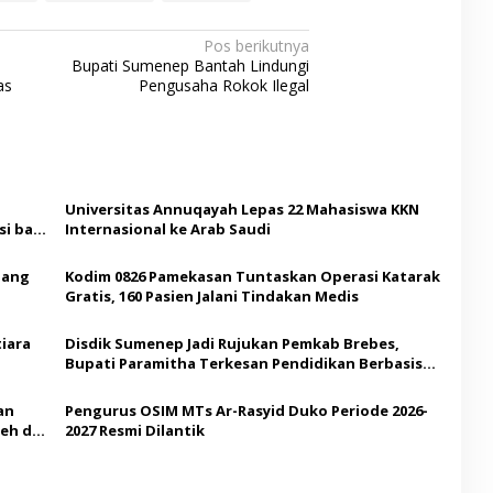
Pos berikutnya
Bupati Sumenep Bantah Lindungi
as
Pengusaha Rokok Ilegal
Universitas Annuqayah Lepas 22 Mahasiswa KKN
i bagi
Internasional ke Arab Saudi
Ajang
Kodim 0826 Pamekasan Tuntaskan Operasi Katarak
Gratis, 160 Pasien Jalani Tindakan Medis
iara
Disdik Sumenep Jadi Rujukan Pemkab Brebes,
Bupati Paramitha Terkesan Pendidikan Berbasis
Budaya
an
Pengurus OSIM MTs Ar-Rasyid Duko Periode 2026-
eh di
2027 Resmi Dilantik