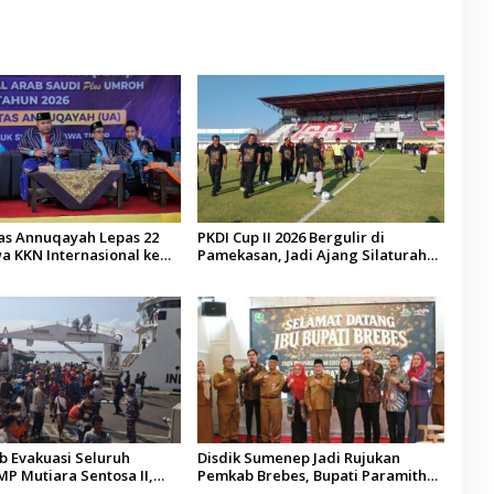
tas Annuqayah Lepas 22
PKDI Cup II 2026 Bergulir di
a KKN Internasional ke
Pamekasan, Jadi Ajang Silaturahmi
di
Kepala Desa se-Madura
 Evakuasi Seluruh
Disdik Sumenep Jadi Rujukan
P Mutiara Sentosa II,
Pemkab Brebes, Bupati Paramitha
 Diaudit
Terkesan Pendidikan Berbasis