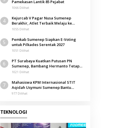
Pamekasan Lantik 85 Pejabat
1066 Dilihat
Kejurcab V Pagar Nusa Sumenep
4
Berakhir, Atlet Terbaik Melaju ke
Kejurwil Jatim
1055 Dilihat
Pemkab Sumenep Siapkan E-Voting
5
untuk Pilkades Serentak 2027
1051 Dilihat
PT Surabaya Kuatkan Putusan PN
6
Sumenep, Bambang Hermanto Tetap
Dinyatakan Pemilik Sah Tanah di
1021 Dilihat
Pamolokan
Mahasiswa KPM Internasional STIT
7
Aqidah Usymuni Sumenep Bantu
Pengurusan Jenazah WNI di Malaysia
977 Dilihat
TEKNOLOGI