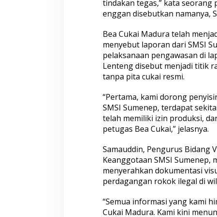
tindakan tegas,” kata seorang
p
enggan disebutkan namanya, Sel
Bea Cukai Madura telah menjad
menyebut laporan dari SMSI S
pelaksanaan pengawasan di la
Lenteng disebut menjadi titik 
tanpa pita cukai resmi.
“Pertama, kami dorong penyisir
SMSI Sumenep, terdapat sekita
telah memiliki izin produksi, d
petugas Bea Cukai,” jelasnya.
Samauddin, Pengurus Bidang Ve
Keanggotaan SMSI Sumenep, m
menyerahkan dokumentasi visua
perdagangan rokok ilegal di wi
“Semua informasi yang kami h
Cukai Madura. Kami kini menun