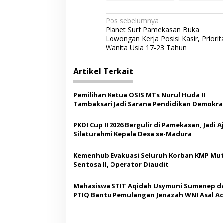
N
Pos sebelumnya
Planet Surf Pamekasan Buka
a
Lowongan Kerja Posisi Kasir, Priorit
v
Wanita Usia 17-23 Tahun
i
Artikel Terkait
g
a
Pemilihan Ketua OSIS MTs Nurul Huda II
s
Tambaksari Jadi Sarana Pendidikan Demokras
Siswa
i
PKDI Cup II 2026 Bergulir di Pamekasan, Jadi 
p
Silaturahmi Kepala Desa se-Madura
o
Kemenhub Evakuasi Seluruh Korban KMP Mut
s
Sentosa II, Operator Diaudit
Mahasiswa STIT Aqidah Usymuni Sumenep d
PTIQ Bantu Pemulangan Jenazah WNI Asal Ac
Malaysia