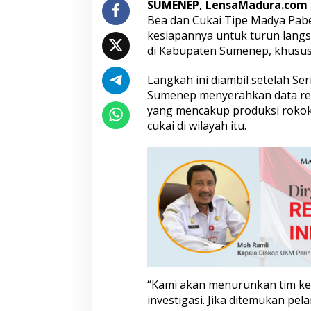
SUMENEP, LensaMadura.com
k
Bea dan Cukai Tipe Madya Pa
o
kesiapannya untuk turun langs
k
I
di Kabupaten Sumenep, khusus
l
e
Langkah ini diambil setelah Ser
g
Sumenep menyerahkan data res
a
yang mencakup produksi rokok 
l
d
cukai di wilayah itu.
i
L
e
n
t
e
n
g
,
S
u
m
“Kami akan menurunkan tim k
e
n
investigasi. Jika ditemukan pe
e