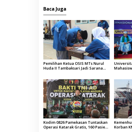
Baca Juga
Pemilihan Ketua OSIS MTs Nurul
Universi
Huda II Tambaksari Jadi Sarana
Mahasisw
Pendidikan Demokrasi bagi Siswa
Arab Sau
Kodim 0826 Pamekasan Tuntaskan
Kemenhub
Operasi Katarak Gratis, 160 Pasien
Korban KM
Jalani Tindakan Medis
Operator