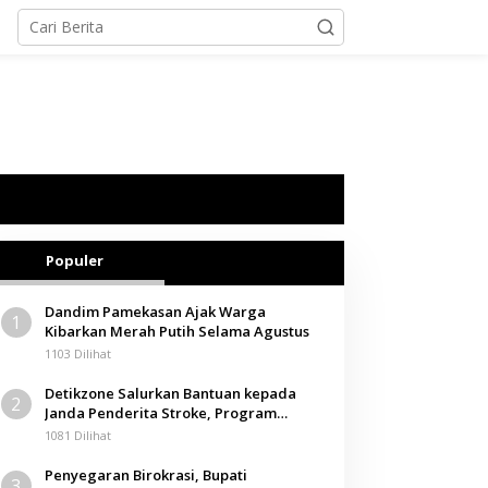
Populer
Dandim Pamekasan Ajak Warga
1
Kibarkan Merah Putih Selama Agustus
1103 Dilihat
Detikzone Salurkan Bantuan kepada
2
Janda Penderita Stroke, Program
Berbagi Masuki Hari ke-61
1081 Dilihat
Penyegaran Birokrasi, Bupati
3