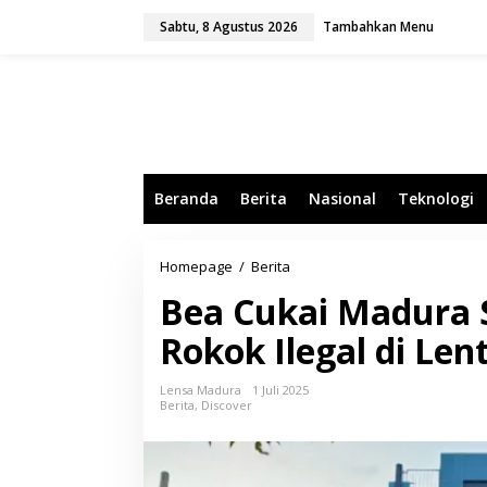
L
Sabtu, 8 Agustus 2026
Tambahkan Menu
e
w
a
t
i
k
e
k
o
Beranda
Berita
Nasional
Teknologi
n
t
e
n
Homepage
/
Berita
B
e
Bea Cukai Madura 
a
C
Rokok Ilegal di Le
u
k
a
Lensa Madura
1 Juli 2025
i
Berita
,
Discover
M
a
d
u