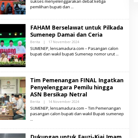
sukses menyelenggarakan debat ketiga
H
A
pemilihan bupati dan
L
E
N
S
A
FAHAM Berselawat untuk Pilkada
M
A
Sumenep Damai dan Ceria
D
U
Berita
|
17 November 2024
O
R
L
SUMENEP, lensamadura.com – Pasangan calon
A
E
bupati dan wakil bupati Sumenep nomor urut
H
L
E
N
S
A
Tim Pemenangan FINAL Ingatkan
M
A
Penyelenggara Pemilu hingga
D
ASN Bersikap Netral
U
R
Berita
|
14 November 2024
O
A
L
SUMENEP, lensamadura.com – Tim Pemenangan
E
pasangan calon bupati dan wakil Bupati sumenep
H
L
E
N
S
Dukungan untuk Fauzi-Kiai Imam
A