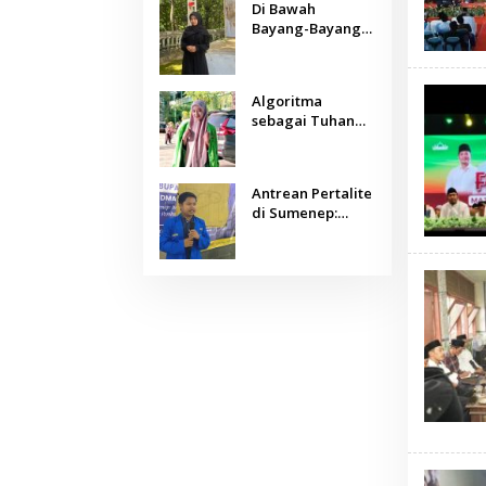
Di Bawah
Bayang-Bayang
Algoritma:
Menjaga Nurani
Kemanusiaan di
Algoritma
Era Kecerdasan
sebagai Tuhan
Buatan
Baru: Agama,
Sains, dan
Manusia
Antrean Pertalite
di Sumenep:
Ketika Geopolitik
Global Mengetuk
Dapur Rakyat
Kepulauan