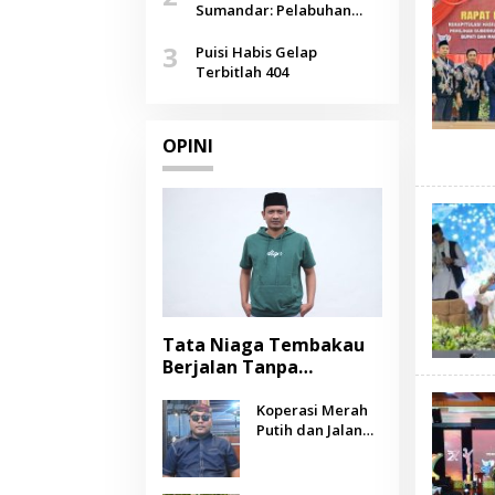
Agustus
Sumandar: Pelabuhan
Pasongsongan, Salopeng,
3
Selendang Benang Merah
Puisi Habis Gelap
Lombang
Terbitlah 404
OPINI
Tata Niaga Tembakau
Berjalan Tanpa
Instrumen, Benarkah
Negara Berpihak
Koperasi Merah
Putih dan Jalan
kepada Petani?
Panjang Menuju
Kesejahteraan