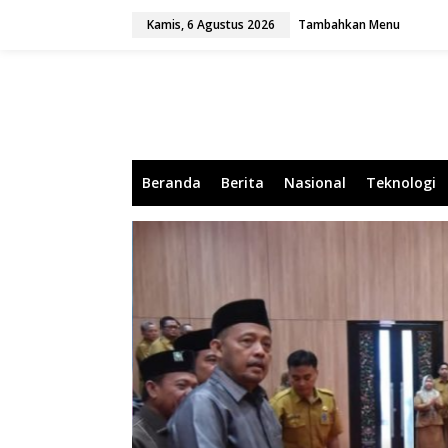
L
Kamis, 6 Agustus 2026
Tambahkan Menu
e
w
a
t
i
k
e
k
o
Beranda
Berita
Nasional
Teknologi
n
t
e
n