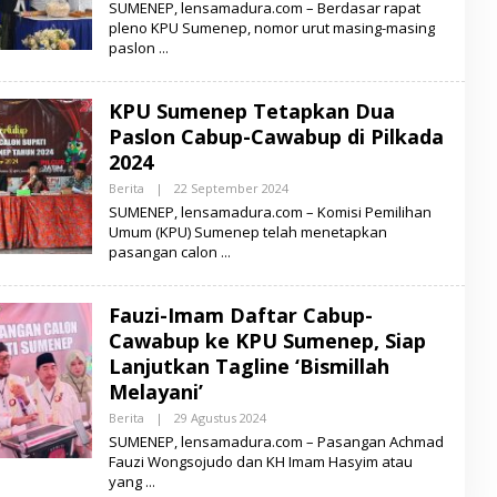
SUMENEP, lensamadura.com – Berdasar rapat
E
pleno KPU Sumenep, nomor urut masing-masing
H
paslon
L
E
N
S
KPU Sumenep Tetapkan Dua
A
M
Paslon Cabup-Cawabup di Pilkada
A
D
2024
U
R
Berita
|
22 September 2024
O
A
L
SUMENEP, lensamadura.com – Komisi Pemilihan
E
Umum (KPU) Sumenep telah menetapkan
H
pasangan calon
L
E
N
S
Fauzi-Imam Daftar Cabup-
A
M
Cawabup ke KPU Sumenep, Siap
A
D
Lanjutkan Tagline ‘Bismillah
U
Melayani’
R
A
Berita
|
29 Agustus 2024
O
L
SUMENEP, lensamadura.com – Pasangan Achmad
E
Fauzi Wongsojudo dan KH Imam Hasyim atau
H
yang
L
E