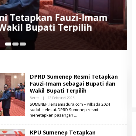
an Rekapitulasi Suara
n Faham Unggul 130.261
22
DPRD Sumenep Resmi Tetapkan
Fauzi-Imam sebagai Bupati dan
Wakil Bupati Terpilih
Berita
|
12 Februari 2025
O
L
SUMENEP, lensamadura.com – Pilkada 2024
E
sudah selesai. DPRD Sumenep resmi
H
menetapkan pasangan
L
E
N
S
KPU Sumenep Tetapkan
A
M