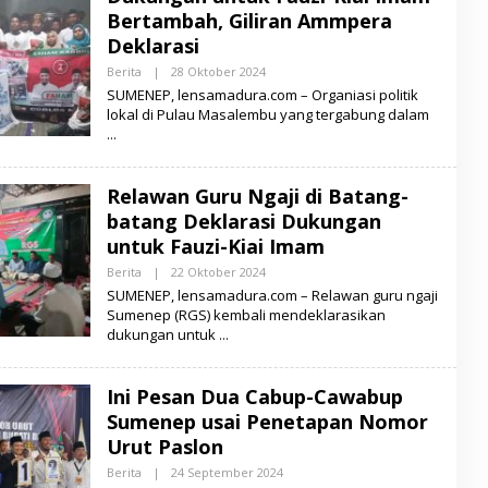
M
Bertambah, Giliran Ammpera
A
D
Deklarasi
U
R
Berita
|
28 Oktober 2024
O
A
L
SUMENEP, lensamadura.com – Organiasi politik
E
lokal di Pulau Masalembu yang tergabung dalam
H
L
E
N
S
Relawan Guru Ngaji di Batang-
A
M
batang Deklarasi Dukungan
A
D
untuk Fauzi-Kiai Imam
U
R
Berita
|
22 Oktober 2024
O
A
L
SUMENEP, lensamadura.com – Relawan guru ngaji
E
Sumenep (RGS) kembali mendeklarasikan
H
dukungan untuk
L
E
N
S
Ini Pesan Dua Cabup-Cawabup
A
M
Sumenep usai Penetapan Nomor
A
D
Urut Paslon
U
R
Berita
|
24 September 2024
O
A
L