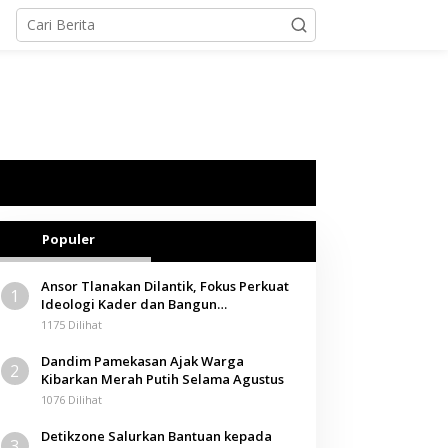
Populer
Ansor Tlanakan Dilantik, Fokus Perkuat
1
Ideologi Kader dan Bangun
Kemandirian Ekonomi
1175 Dilihat
Dandim Pamekasan Ajak Warga
2
Kibarkan Merah Putih Selama Agustus
1076 Dilihat
Detikzone Salurkan Bantuan kepada
3