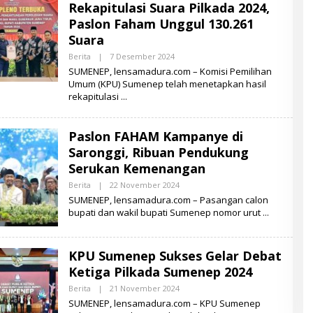
Rekapitulasi Suara Pilkada 2024,
A
D
Paslon Faham Unggul 130.261
U
Suara
R
A
Berita
|
7 Desember 2024
O
L
SUMENEP, lensamadura.com – Komisi Pemilihan
E
Umum (KPU) Sumenep telah menetapkan hasil
H
rekapitulasi
L
E
N
S
Paslon FAHAM Kampanye di
A
M
Saronggi, Ribuan Pendukung
A
D
Serukan Kemenangan
U
R
Berita
|
22 November 2024
O
A
L
SUMENEP, lensamadura.com – Pasangan calon
E
bupati dan wakil bupati Sumenep nomor urut
H
L
E
N
KPU Sumenep Sukses Gelar Debat
S
A
Ketiga Pilkada Sumenep 2024
M
A
Berita
|
21 November 2024
O
D
L
SUMENEP, lensamadura.com – KPU Sumenep
U
E
R