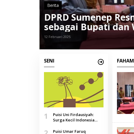
Berita
Imam
KPU Sumenep Tetapk
ih
Pilkada 2024, Paslo
Suara
7 Desember 2024
SENI
FAHAM
1
Puisi Uni Firdausiyah:
Surga Kecil Indonesia
yang Tak Lagi Perawan,
2
Doa yang Jauh, Narasi
Puisi Umar Faruq