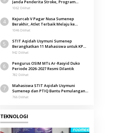
Janda Penderita Stroke, Program
Berita
Berbagi Masuki Hari ke-61
1062 Dilihat
Paslon FAHAM Kampanye di Sar
Kejurcab V Pagar Nusa Sumenep
4
Pendukung Serukan Kemenang
Berakhir, Atlet Terbaik Melaju ke
Kejurwil Jatim
1046 Dilihat
 November 2024
STIT Aqidah Usymuni Sumenep
5
Berangkatkan 11 Mahasiswa untuk KPM
Internasional di Malaysia
942 Dilihat
Pengurus OSIM MTs Ar-Rasyid Duko
6
Periode 2026-2027 Resmi Dilantik
782 Dilihat
Mahasiswa STIT Aqidah Usymuni
7
Sumenep dan PTIQ Bantu Pemulangan
Jenazah WNI Asal Aceh di Malaysia
766 Dilihat
TEKNOLOGI