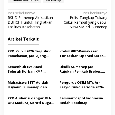
N
Pos sebelumnya
Pos berikutnya
RSUD Sumenep Alokasikan
Polisi Tangkap Tukang
a
DBHCHT untuk Tingkatkan
Cukur Rambut yang Cabuli
v
Fasilitas Kesehatan
Siswi SMP di Sumenep
i
Artikel Terkait
g
a
PKDI Cup II 2026 Bergulir di
Kodim 0826 Pamekasan
s
Pamekasan, Jadi Ajang
Tuntaskan Operasi Katarak
Silaturahmi Kepala Desa se-
Gratis, 160 Pasien Jalani
i
Madura
Tindakan Medis
Kemenhub Evakuasi
Disdik Sumenep Jadi
p
Seluruh Korban KMP
Rujukan Pemkab Brebes,
Mutiara Sentosa II,
Bupati Paramitha Terkesan
o
Operator Diaudit
Pendidikan Berbasis
Mahasiswa STIT Aqidah
Pengurus OSIM MTs Ar-
s
Budaya
Usymuni Sumenep dan
Rasyid Duko Periode 2026-
PTIQ Bantu Pemulangan
2027 Resmi Dilantik
Jenazah WNI Asal Aceh di
PPD Audiensi dengan PLN
Seminar Vispol Indonesia
Malaysia
UP3 Madura, Soroti Dugaan
Bedah Roadmap
Pelanggaran Program
Kesejahteraan Madura,
Listrik Desa di Sumenep
Pendidikan dan Hilirisasi