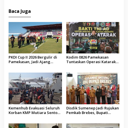
Jadi Kunci
Baca Juga
PKDI Cup II 2026 Bergulir di
Kodim 0826 Pamekasan
Pamekasan, Jadi Ajang
Tuntaskan Operasi Katarak
Silaturahmi Kepala Desa se-
Gratis, 160 Pasien Jalani
Madura
Tindakan Medis
Kemenhub Evakuasi Seluruh
Disdik Sumenep Jadi Rujukan
Korban KMP Mutiara Sentosa
Pemkab Brebes, Bupati
II, Operator Diaudit
Paramitha Terkesan
Pendidikan Berbasis Budaya