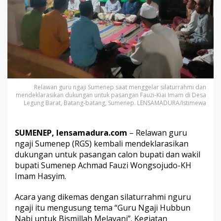
B
a
t
a
n
g
-
b
a
t
Relawan guru ngaji Sumenep saat menggelar silaturrahmi dan
a
mendeklarasikan dukungan untuk pasangan Fauzi-Kiai Imam di Desa
n
Legung Barat, Batang-batang, Sumenep. LENSAMADURA/Istimewa
g
D
e
SUMENEP, lensamadura.com
– Relawan guru
k
ngaji Sumenep (RGS) kembali mendeklarasikan
l
dukungan untuk pasangan calon bupati dan wakil
a
r
bupati Sumenep Achmad Fauzi Wongsojudo-KH
a
Imam Hasyim.
s
i
Acara yang dikemas dengan silaturrahmi nguru
D
ngaji itu mengusung tema “Guru Ngaji Hubbun
u
k
Nabi untuk Bismillah Melayani”. Kegiatan