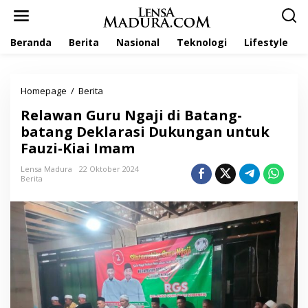
L
e
w
Beranda
Berita
Nasional
Teknologi
Lifestyle
a
t
i
k
Homepage
/
Berita
R
e
e
k
Relawan Guru Ngaji di Batang-
l
o
a
batang Deklarasi Dukungan untuk
n
w
t
Fauzi-Kiai Imam
a
e
n
n
Lensa Madura
22 Oktober 2024
G
Berita
u
r
u
N
g
a
j
i
d
i