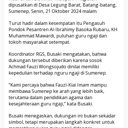
u
dipusatkan di Desa Legung Barat, Batang-batang,
n
Sumenep, Senin, 21 Oktober 2024 malam.
g
a
Turut hadir dalam kesempatan itu Pengasuh
n
u
Pondok Pesantren Al-Ibrahimy Basoka Rubaru, KH
n
Muhammad Mawardi, puluhan guru ngaji dan
t
tokoh masyarakat setempat.
u
k
Koordinator RGS, Busaki mengatakan, bahwa
F
a
dukungan tersebut diberikan karena sosok
u
Achmad Fauzi Wongsojudo dinilai memiliki
z
kepedulian terhadap nguru ngaji di Sumenep.
i
-
“Kami percaya bahwa Fauzi-Kiai Imam mampu
K
i
membawa Sumenep ke arah yang lebih baik,
a
terutama dalam pendidikan agama dan
i
kesejahteraan guru ngaji,” kata Busaki.
I
m
Busaki menegaskan, dukungan ini bukan sekadar
a
m
simbol, tetapi merupakan langkah konkret untuk