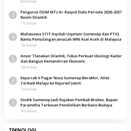
865 Dilihat
Pengurus OSIM MTs Ar-Rasyid Duko Periode 2026-2027
3
Resmi Dilantik
776 Dilihat
Mahasiswa STIT Aqidah Usymuni Sumenep dan PTIQ
4
Bantu Pemulangan Jenazah WNI Asal Aceh di Malaysia
759 Dilihat
Ansor Tlanakan Dilantik, Fokus Perkuat Ideologi Kader
5
dan Bangun Kemandirian Ekonomi
738 Dilihat
Kejurcab V Pagar Nusa Sumenep Berakhir, Atlet
6
Terbaik Melaju ke Kejurwil Jatim
714 Dilihat
Disdik Sumenep Jadi Rujukan Pemkab Brebes, Bupati
7
Paramitha Terkesan Pendidikan Berbasis Budaya
709 Dilihat
TEKNOLOGI