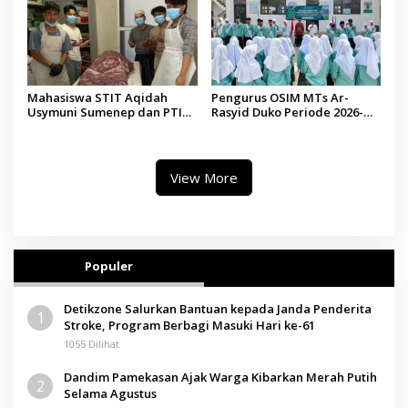
Mahasiswa STIT Aqidah
Pengurus OSIM MTs Ar-
Usymuni Sumenep dan PTIQ
Rasyid Duko Periode 2026-
Bantu Pemulangan Jenazah
2027 Resmi Dilantik
WNI Asal Aceh di Malaysia
View More
Populer
Detikzone Salurkan Bantuan kepada Janda Penderita
1
Stroke, Program Berbagi Masuki Hari ke-61
1055 Dilihat
Dandim Pamekasan Ajak Warga Kibarkan Merah Putih
2
Selama Agustus