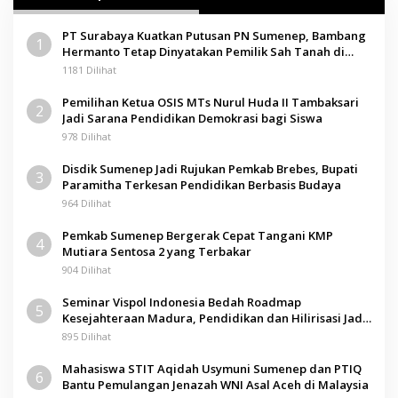
PT Surabaya Kuatkan Putusan PN Sumenep, Bambang
1
Hermanto Tetap Dinyatakan Pemilik Sah Tanah di
Pamolokan
1181 Dilihat
Pemilihan Ketua OSIS MTs Nurul Huda II Tambaksari
2
Jadi Sarana Pendidikan Demokrasi bagi Siswa
978 Dilihat
Disdik Sumenep Jadi Rujukan Pemkab Brebes, Bupati
3
Paramitha Terkesan Pendidikan Berbasis Budaya
964 Dilihat
Pemkab Sumenep Bergerak Cepat Tangani KMP
4
Mutiara Sentosa 2 yang Terbakar
904 Dilihat
Seminar Vispol Indonesia Bedah Roadmap
5
Kesejahteraan Madura, Pendidikan dan Hilirisasi Jadi
Kunci
895 Dilihat
Mahasiswa STIT Aqidah Usymuni Sumenep dan PTIQ
6
Bantu Pemulangan Jenazah WNI Asal Aceh di Malaysia