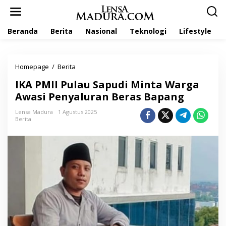
L
e
w
Beranda
Berita
Nasional
Teknologi
Lifestyle
a
t
i
k
Homepage
/
Berita
I
e
K
k
IKA PMII Pulau Sapudi Minta Warga
A
o
P
Awasi Penyaluran Beras Bapang
n
M
t
I
Lensa Madura
1 Agustus 2025
e
Berita
I
n
P
u
l
a
u
S
a
p
u
d
i