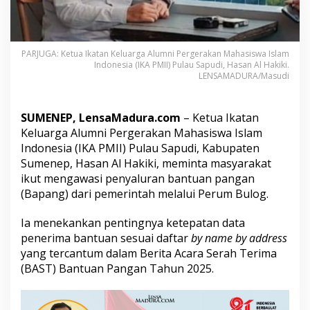
M
i
n
t
PARJUGA: Ketua Ikatan Keluarga Alumni Pergerakan Mahasiswa Islam
a
Indonesia (IKA PMII) Pulau Sapudi, Hasan Al Hakiki.
W
LENSAMADURA/Masudi
a
r
g
SUMENEP, LensaMadura.com
– Ketua Ikatan
a
A
Keluarga Alumni Pergerakan Mahasiswa Islam
w
Indonesia (IKA PMII) Pulau Sapudi, Kabupaten
a
Sumenep, Hasan Al Hakiki, meminta masyarakat
s
ikut mengawasi penyaluran bantuan pangan
i
(Bapang) dari pemerintah melalui Perum Bulog.
P
e
n
Ia menekankan pentingnya ketepatan data
y
penerima bantuan sesuai daftar
by name by address
a
yang tercantum dalam Berita Acara Serah Terima
l
(BAST) Bantuan Pangan Tahun 2025.
u
r
a
n