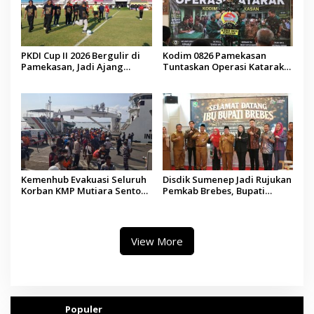
PKDI Cup II 2026 Bergulir di
Kodim 0826 Pamekasan
Pamekasan, Jadi Ajang
Tuntaskan Operasi Katarak
Silaturahmi Kepala Desa se-
Gratis, 160 Pasien Jalani
Madura
Tindakan Medis
Kemenhub Evakuasi Seluruh
Disdik Sumenep Jadi Rujukan
Korban KMP Mutiara Sentosa
Pemkab Brebes, Bupati
II, Operator Diaudit
Paramitha Terkesan
Pendidikan Berbasis Budaya
View More
Populer