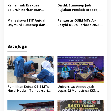
s
Madura
Tindakan Medis
Kemenhub Evakuasi
Disdik Sumenep Jadi
Seluruh Korban KMP
Rujukan Pemkab Brebes,
Mutiara Sentosa II,
Bupati Paramitha Terkesan
Operator Diaudit
Pendidikan Berbasis
Mahasiswa STIT Aqidah
Pengurus OSIM MTs Ar-
Budaya
Usymuni Sumenep dan
Rasyid Duko Periode 2026-
PTIQ Bantu Pemulangan
2027 Resmi Dilantik
Jenazah WNI Asal Aceh di
Malaysia
Baca Juga
Pemilihan Ketua OSIS MTs
Universitas Annuqayah
Nurul Huda II Tambaksari
Lepas 22 Mahasiswa KKN
Jadi Sarana Pendidikan
Internasional ke Arab Saudi
Demokrasi bagi Siswa