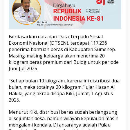
B
e
r
a
s
B
a
Berdasarkan data dari Data Terpadu Sosial
p
Ekonomi Nasional (DTSEN), terdapat 117.236
a
penerima bantuan beras di Kabupaten Sumenep.
n
g
Masing-masing keluarga akan menerima 20
kilogram beras premium dari Bulog untuk periode
Juni-Juli 2025.
“Setiap bulan 10 kilogram, karena ini distribusi dua
bulan, maka totalnya 20 kilogram,” ujar Hasan Al
Hakiki, yang akrab disapa Kiki, Jumat, 1 Agustus
2025.
Menurut Kiki, distribusi beras sudah berlangsung
di sejumlah desa, namun wilayah kepulauan masih
mengalami kendala. Di antaranya adalah Pulau