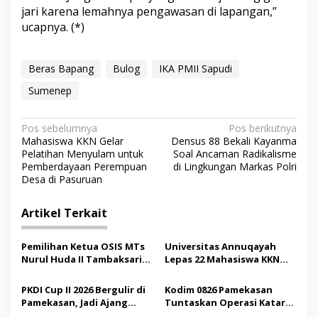
jari karena lemahnya pengawasan di lapangan,”
ucapnya. (*)
Beras Bapang
Bulog
IKA PMII Sapudi
Sumenep
N
Pos sebelumnya
Pos berikutnya
Mahasiswa KKN Gelar
Densus 88 Bekali Kayanma
a
Pelatihan Menyulam untuk
Soal Ancaman Radikalisme
v
Pemberdayaan Perempuan
di Lingkungan Markas Polri
Desa di Pasuruan
i
g
Artikel Terkait
a
s
Pemilihan Ketua OSIS MTs
Universitas Annuqayah
Nurul Huda II Tambaksari
Lepas 22 Mahasiswa KKN
i
Jadi Sarana Pendidikan
Internasional ke Arab
p
Demokrasi bagi Siswa
Saudi
PKDI Cup II 2026 Bergulir di
Kodim 0826 Pamekasan
Pamekasan, Jadi Ajang
Tuntaskan Operasi Katarak
o
Silaturahmi Kepala Desa se-
Gratis, 160 Pasien Jalani