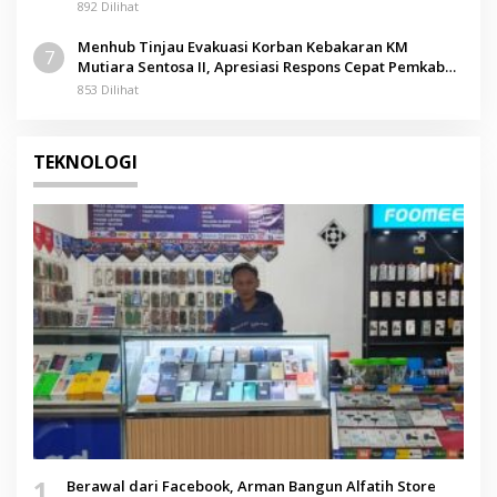
892 Dilihat
Menhub Tinjau Evakuasi Korban Kebakaran KM
7
Mutiara Sentosa II, Apresiasi Respons Cepat Pemkab
Sumenep
853 Dilihat
TEKNOLOGI
1
Berawal dari Facebook, Arman Bangun Alfatih Store