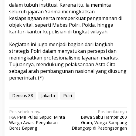
dalam tubuh institusi. Karena itu, ia meminta
seluruh jajaran Yanma meningkatkan
kesiapsiagaan serta memperkuat pengamanan di
objek vital, seperti Mabes Polri, Polda, hingga
kantor-kantor kepolisian di tingkat wilayah.
Kegiatan ini juga menjadi bagian dari langkah
strategis Polri dalam menyatukan persepsi dan
meningkatkan profesionalisme layanan markas.
Tujuannya, mendukung pelaksanaan Asta Cita
sebagai arah pembangunan nasional yang diusung
pemerintah. (*)
Densus 88
Jakarta
Polri
N
Pos sebelumnya
Pos berikutnya
IKA PMII Pulau Sapudi Minta
Bawa Sabu Hampir 200
a
Warga Awasi Penyaluran
Gram, Warga Sampang
v
Beras Bapang
Ditangkap di Pasongsongan