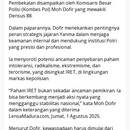
Pembekalan disampaikan oleh Komisaris Besar
d
i
Polisi (Kombes Pol) Moh Dofir yang mewakili
L
Densus 88.
i
n
Dalam paparannya, Dofir menekankan pentingnya
g
peran strategis jajaran Yanma dalam menjaga
k
u
keamanan internal dan mendukung institusi Polri
n
yang presisi dan profesional.
g
a
Ia menyoroti potensi ancaman penyebaran paham
n
intoleransi, radikalisme, ekstremisme, dan
M
a
terorisme, yang disingkat IRET, di lingkungan
r
markas kepolisian.
k
a
“Paham IRET bukan sekadar ancaman pemikiran. Ia
s
bisa berkembang menjadi aksi nyata yang
P
o
mengganggu stabilitas nasional,” kata Moh Dofir
l
dalam keterangan yang diterima
r
LensaMadura.com, Jumat, 1 Agustus 2025.
i
Menurut Dofir, kewaspadaan harus dimulai dari