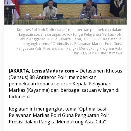
n
m
a
S
o
a
Kombes Pol Moh Dofir (kanan) memberikan pembekalan dalam
l
kegiatan sosialisasi tugas pokok fungsi Pelayanan Markas Polri
Tahun Anggaran 2025 di Jakarta, Rabu, 31 Juli 2025. Kegiatan ini
A
mengangkat tema "Optimalisasi Pelayanan Markas Polri Guna
n
Penguatan Polri Presisi dalam Rangka Mendukung Program Asta
c
Cita". LENSAMADURA/Istimewa
a
m
a
JAKARTA, LensaMadura.com –
Detasemen Khusus
n
R
(Densus) 88 Antiteror Polri memberikan
a
pembekalan kepada seluruh Kepala Pelayanan
d
Markas (Kayanma) dari berbagai satuan wilayah di
i
Indonesia.
k
a
l
Kegiatan ini mengangkat tema “Optimalisasi
i
Pelayanan Markas Polri Guna Penguatan Polri
s
Presisi dalam Rangka Mendukung Asta Cita”.
m
e