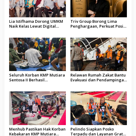
Lia Istifhama Dorong UMKM
Triv Group Borong Lima
Naik Kelas Lewat Digital
Penghargaan, Perkuat Posisi
Marketing dan AI, Soroti
sebagai Platform Aset
Pemberdayaan Difabel
Digital Terpercaya
Seluruh Korban KMP Mutiara
Relawan Rumah Zakat Bantu
Sentosa II Berhasil
Evakuasi dan Pendampingan
Dievakuasi, Kemenhub Audit
Korban Kebakaran KMP
Operator Kapal
Mutiara Sentosa II
Menhub Pastikan Hak Korban
Pelindo Siapkan Posko
Kebakaran KMP Mutiara
Terpadu dan Layanan Gratis