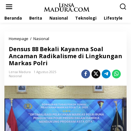
L
e
w
Beranda
Berita
Nasional
Teknologi
Lifestyle
a
t
i
k
Homepage
/
Nasional
D
e
e
k
Densus 88 Bekali Kayanma Soal
n
o
s
Ancaman Radikalisme di Lingkungan
n
u
t
Markas Polri
s
e
8
n
Lensa Madura
1 Agustus 2025
8
Nasional
B
e
k
a
l
i
K
a
y
a