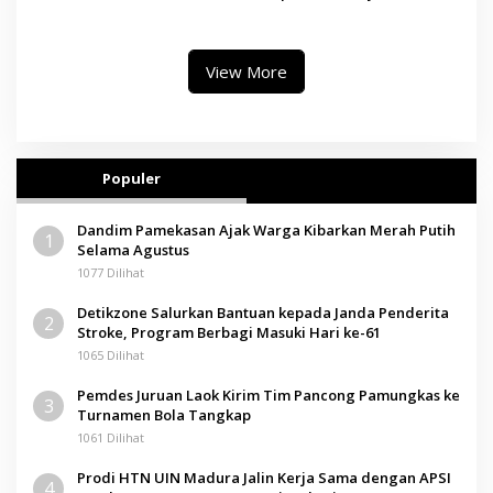
Sentosa II Dipenuhi, Evakuasi
bagi Korban Kebakaran KMP
Terus Berlanjut
Mutiara Sentosa II
View More
Populer
Dandim Pamekasan Ajak Warga Kibarkan Merah Putih
1
Selama Agustus
1077 Dilihat
Detikzone Salurkan Bantuan kepada Janda Penderita
2
Stroke, Program Berbagi Masuki Hari ke-61
1065 Dilihat
Pemdes Juruan Laok Kirim Tim Pancong Pamungkas ke
3
Turnamen Bola Tangkap
1061 Dilihat
Prodi HTN UIN Madura Jalin Kerja Sama dengan APSI
4