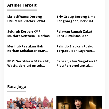
i
Artikel Terkait
g
a
Lia Istifhama Dorong
Triv Group Borong Lima
s
UMKM Naik Kelas Lewat
Penghargaan, Perkuat
Digital Marketing dan AI,
Posisi sebagai Platform
i
Soroti Pemberdayaan
Aset Digital Terpercaya
Seluruh Korban KMP
Relawan Rumah Zakat
p
Difabel
Mutiara Sentosa II Berhasil
Bantu Evakuasi dan
Dievakuasi, Kemenhub
Pendampingan Korban
o
Audit Operator Kapal
Kebakaran KMP Mutiara
Menhub Pastikan Hak
Pelindo Siapkan Posko
s
Sentosa II
Korban Kebakaran KMP
Terpadu dan Layanan
Mutiara Sentosa II
Gratis bagi Korban
Dipenuhi, Evakuasi Terus
Kebakaran KMP Mutiara
PBMI Sertifikasi 80 Pelatih,
Banser Jatim Siagakan 20
Berlanjut
Sentosa II
Wasit, dan Juri untuk
Ribu Personel untuk
Perkuat Standar
Amankan Muktamar ke-35
Internasional
NU
Baca Juga