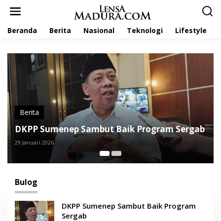
L
e
w
Beranda
Berita
Nasional
Teknologi
Lifestyle
a
t
i
k
e
k
o
n
t
Berita
e
IKA PMII 
n
umenep Sambut Baik Program Sergab
Penyalura
2026
1 Agustus 2025
Bulog
DKPP Sumenep Sambut Baik Program
Sergab