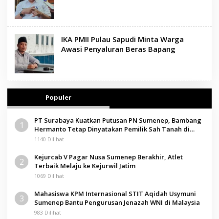
IKA PMII Pulau Sapudi Minta Warga
Awasi Penyaluran Beras Bapang
Populer
PT Surabaya Kuatkan Putusan PN Sumenep, Bambang
1
Hermanto Tetap Dinyatakan Pemilik Sah Tanah di
Pamolokan
1140 Dilihat
Kejurcab V Pagar Nusa Sumenep Berakhir, Atlet
2
Terbaik Melaju ke Kejurwil Jatim
1069 Dilihat
Mahasiswa KPM Internasional STIT Aqidah Usymuni
3
Sumenep Bantu Pengurusan Jenazah WNI di Malaysia
983 Dilihat