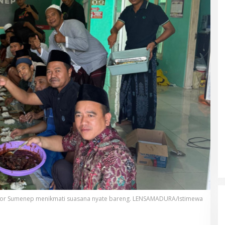
or Sumenep menikmati suasana nyate bareng. LENSAMADURA/Istimewa