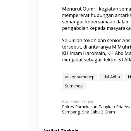
Menurut Qumri, kegiatan semac
mempererat hubungan antarkad
semangat kebersamaan dalam m
pengabdian kepada masyarakat
Sejumlah tokoh dan senior Anso
tersebut, di antaranya M Muhri,
KH Imam Haromain, KH Abd Maji
menjabat sebagai Rektor STAIM
ansor sumenep
Idul Adha
N
Sumenep
N
Pos sebelumnya
Polres Pamekasan Tangkap Pria Asa
a
Sampang, Sita Sabu 2 Gram
v
i