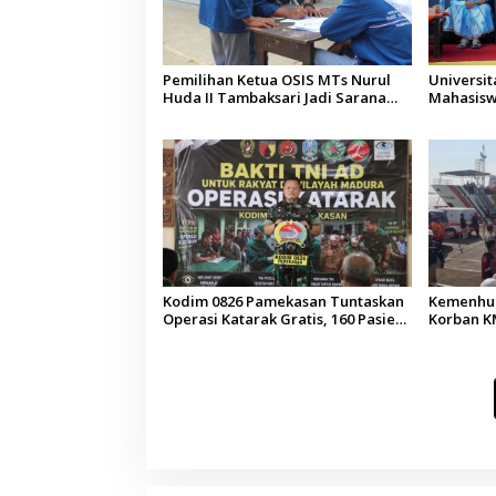
Pemilihan Ketua OSIS MTs Nurul
Universi
Huda II Tambaksari Jadi Sarana
Mahasisw
Pendidikan Demokrasi bagi Siswa
Arab Sau
Kodim 0826 Pamekasan Tuntaskan
Kemenhub
Operasi Katarak Gratis, 160 Pasien
Korban KM
Jalani Tindakan Medis
Operator