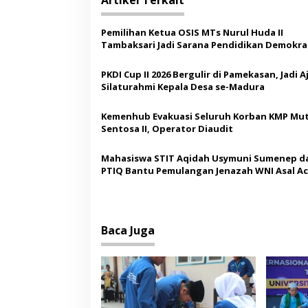
Artikel Terkait
g
a
Pemilihan Ketua OSIS MTs Nurul Huda II
s
Tambaksari Jadi Sarana Pendidikan Demokras
Siswa
i
PKDI Cup II 2026 Bergulir di Pamekasan, Jadi 
p
Silaturahmi Kepala Desa se-Madura
o
Kemenhub Evakuasi Seluruh Korban KMP Mut
s
Sentosa II, Operator Diaudit
Mahasiswa STIT Aqidah Usymuni Sumenep d
PTIQ Bantu Pemulangan Jenazah WNI Asal Ac
Malaysia
Baca Juga