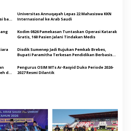
Universitas Annuqayah Lepas 22 Mahasiswa KKN
i bagi
Internasional ke Arab Saudi
Ajang
Kodim 0826 Pamekasan Tuntaskan Operasi Katarak
Gratis, 160 Pasien Jalani Tindakan Medis
iara
Disdik Sumenep Jadi Rujukan Pemkab Brebes,
Bupati Paramitha Terkesan Pendidikan Berbasis
Budaya
an
Pengurus OSIM MTs Ar-Rasyid Duko Periode 2026-
eh di
2027 Resmi Dilantik