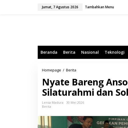
L
Jumat, 7 Agustus 2026
Tambahkan Menu
e
w
a
t
i
k
e
k
o
Beranda
Berita
Nasional
Teknologi
n
t
e
n
Homepage
/
Berita
N
y
Nyate Bareng Anso
a
t
Silaturahmi dan Sol
e
B
a
Lensa Madura
30 Mei 2026
r
Berita
e
n
g
A