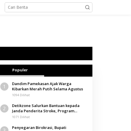
Populer
Dandim Pamekasan Ajak Warga
1
Kibarkan Merah Putih Selama Agustus
1094 Dilihat
Detikzone Salurkan Bantuan kepada
2
Janda Penderita Stroke, Program
Berbagi Masuki Hari ke-61
1071 Dilihat
Penyegaran Birokrasi, Bupati
3