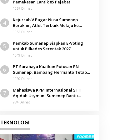
Pamekasan Lantik 85 Pejabat
1057 Dilihat
Kejurcab V Pagar Nusa Sumenep
4
Berakhir, Atlet Terbaik Melaju ke
Kejurwil Jatim
1052 Dilihat
Pemkab Sumenep Siapkan E-Voting
5
untuk Pilkades Serentak 2027
1049 Dilihat
PT Surabaya Kuatkan Putusan PN
6
Sumenep, Bambang Hermanto Tetap
Dinyatakan Pemilik Sah Tanah di
1020 Dilihat
Pamolokan
Mahasiswa KPM Internasional STIT
7
Aqidah Usymuni Sumenep Bantu
Pengurusan Jenazah WNI di Malaysia
974 Dilihat
TEKNOLOGI