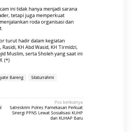
am ini tidak hanya menjadi sarana
er, tetapi juga memperkuat
enjalankan roda organisasi dan
.
r turut hadir dalam kegiatan
 Rasidi, KH Abd Wasid, KH Tirmidzi,
d Muslim, serta Sholeh yang saat ini
. (*)
yate Bareng
Silaturrahmi
Pos berikutnya
l
Satreskrim Polres Pamekasan Perkuat
Sinergi PPNS Lewat Sosialisasi KUHP
dan KUHAP Baru