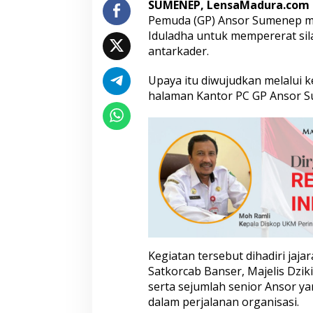
SUMENEP, LensaMadura.com
a
Pemuda (GP) Ansor Sumenep 
h
Iduladha untuk mempererat sil
m
i
antarkader.
d
a
Upaya itu diwujudkan melalui k
n
halaman Kantor PC GP Ansor Su
S
o
l
i
d
i
t
a
s
K
a
d
e
Kegiatan tersebut dihadiri ja
r
Satkorcab Banser, Majelis Dziki
serta sejumlah senior Ansor ya
dalam perjalanan organisasi.