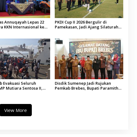
tas Annuqayah Lepas 22
PKDI Cup II 2026 Bergulir di
a KKN Internasional ke
Pamekasan, Jadi Ajang Silaturahmi
di
Kepala Desa se-Madura
 Evakuasi Seluruh
Disdik Sumenep Jadi Rujukan
P Mutiara Sentosa II,
Pemkab Brebes, Bupati Paramitha
 Diaudit
Terkesan Pendidikan Berbasis
Budaya
View More