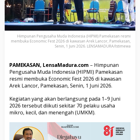
E
c
o
n
o
m
Himpunan Pengusaha Muda Indonesia (HIPMI) Pamekasan resmi
i
membuka Economic Fest 2026 di kawasan Arek Lancor, Pamekasan,
c
Senin, 1 Juni 2026. LENSAMADURA/Istimewa
F
e
s
PAMEKASAN, LensaMadura.com
– Himpunan
t
2
Pengusaha Muda Indonesia (HIPMI) Pamekasan
0
resmi membuka Economic Fest 2026 di kawasan
2
Arek Lancor, Pamekasan, Senin, 1 Juni 2026.
6
L
Kegiatan yang akan berlangsung pada 1–9 Juni
i
b
2026 tersebut diikuti sekitar 70 pelaku usaha
a
mikro, kecil, dan menengah (UMKM).
t
k
a
n
7