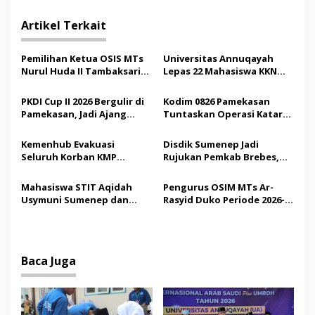
i
g
Artikel Terkait
a
s
Pemilihan Ketua OSIS MTs
Universitas Annuqayah
Nurul Huda II Tambaksari
Lepas 22 Mahasiswa KKN
i
Jadi Sarana Pendidikan
Internasional ke Arab
p
Demokrasi bagi Siswa
Saudi
PKDI Cup II 2026 Bergulir di
Kodim 0826 Pamekasan
Pamekasan, Jadi Ajang
Tuntaskan Operasi Katarak
o
Silaturahmi Kepala Desa se-
Gratis, 160 Pasien Jalani
s
Madura
Tindakan Medis
Kemenhub Evakuasi
Disdik Sumenep Jadi
Seluruh Korban KMP
Rujukan Pemkab Brebes,
Mutiara Sentosa II,
Bupati Paramitha Terkesan
Operator Diaudit
Pendidikan Berbasis
Mahasiswa STIT Aqidah
Pengurus OSIM MTs Ar-
Budaya
Usymuni Sumenep dan
Rasyid Duko Periode 2026-
PTIQ Bantu Pemulangan
2027 Resmi Dilantik
Jenazah WNI Asal Aceh di
Malaysia
Baca Juga