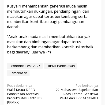
Kusyairi menambahkan generasi muda masih
membutuhkan dukungan, pendampingan, dan
masukan agar dapat terus berkembang serta
memberikan kontribusi bagi pembangunan
daerah.
“Anak-anak muda masih membutuhkan banyak
masukan dan bimbingan agar dapat terus
berkembang dan memberikan kontribusi terbaik
bagi daerah,” ujarnya. (*)
Economic Fest 2026
HIPMI Pamekasan
Pamekasan
N
Pos sebelumnya
Pos berikutnya
Wakil Ketua DPRD
22 Mahasiswa Sapeken dan
a
Pamekasan Apresiasi
Raas Terima Beasiswa
v
Produktivitas Santri IBS
Pelita dari SKK Migas-KEI
PKMKK