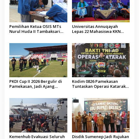
Pemilihan Ketua OSIS MTs
Universitas Annuqayah
Nurul Huda II Tambaksari
Lepas 22 Mahasiswa KKN
Jadi Sarana Pendidikan
Internasional ke Arab Saudi
Demokrasi bagi Siswa
PKDI Cup II 2026 Bergulir di
Kodim 0826 Pamekasan
Pamekasan, Jadi Ajang
Tuntaskan Operasi Katarak
Silaturahmi Kepala Desa se-
Gratis, 160 Pasien Jalani
Madura
Tindakan Medis
Kemenhub Evakuasi Seluruh
Disdik Sumenep Jadi Rujukan