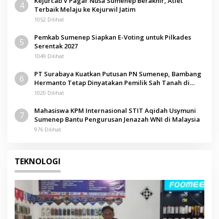
Kejurcab V Pagar Nusa Sumenep Berakhir, Atlet
4
Terbaik Melaju ke Kejurwil Jatim
1052 Dilihat
Pemkab Sumenep Siapkan E-Voting untuk Pilkades
5
Serentak 2027
1049 Dilihat
PT Surabaya Kuatkan Putusan PN Sumenep, Bambang
6
Hermanto Tetap Dinyatakan Pemilik Sah Tanah di
Pamolokan
1020 Dilihat
Mahasiswa KPM Internasional STIT Aqidah Usymuni
7
Sumenep Bantu Pengurusan Jenazah WNI di Malaysia
976 Dilihat
TEKNOLOGI