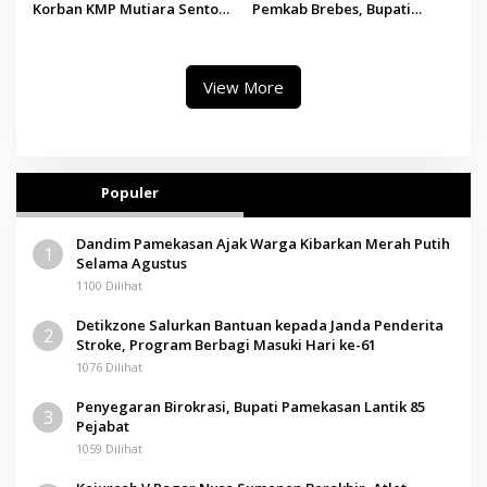
Korban KMP Mutiara Sentosa
Pemkab Brebes, Bupati
II, Operator Diaudit
Paramitha Terkesan
Pendidikan Berbasis Budaya
View More
Populer
Dandim Pamekasan Ajak Warga Kibarkan Merah Putih
1
Selama Agustus
1100 Dilihat
Detikzone Salurkan Bantuan kepada Janda Penderita
2
Stroke, Program Berbagi Masuki Hari ke-61
1076 Dilihat
Penyegaran Birokrasi, Bupati Pamekasan Lantik 85
3
Pejabat
1059 Dilihat