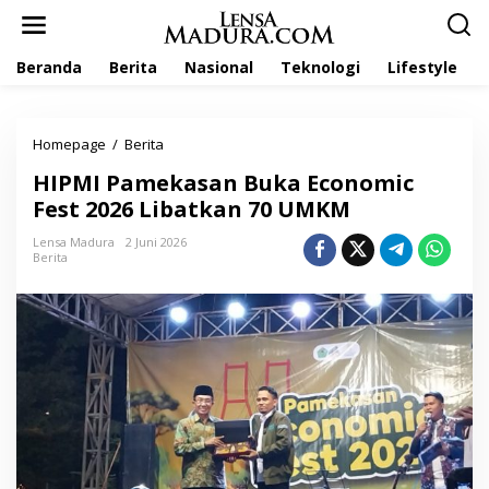
L
e
w
Beranda
Berita
Nasional
Teknologi
Lifestyle
a
t
i
k
Homepage
/
Berita
H
e
I
k
HIPMI Pamekasan Buka Economic
P
o
M
Fest 2026 Libatkan 70 UMKM
n
I
t
P
Lensa Madura
2 Juni 2026
e
Berita
a
n
m
e
k
a
s
a
n
B
u
k
a