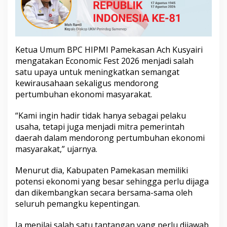
0
U
M
K
M
Ketua Umum BPC HIPMI Pamekasan Ach Kusyairi
mengatakan Economic Fest 2026 menjadi salah
satu upaya untuk meningkatkan semangat
kewirausahaan sekaligus mendorong
pertumbuhan ekonomi masyarakat.
“Kami ingin hadir tidak hanya sebagai pelaku
usaha, tetapi juga menjadi mitra pemerintah
daerah dalam mendorong pertumbuhan ekonomi
masyarakat,” ujarnya.
Menurut dia, Kabupaten Pamekasan memiliki
potensi ekonomi yang besar sehingga perlu dijaga
dan dikembangkan secara bersama-sama oleh
seluruh pemangku kepentingan.
Ia menilai salah satu tantangan yang perlu dijawab