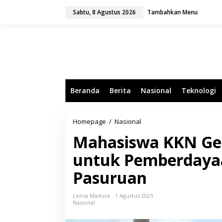
L
Sabtu, 8 Agustus 2026
Tambahkan Menu
e
w
a
t
i
k
e
k
o
Beranda
Berita
Nasional
Teknologi
n
t
e
n
Homepage
/
Nasional
M
a
Mahasiswa KKN Ge
h
a
untuk Pemberdaya
s
i
Pasuruan
s
w
a
Lensa Madura
1 Agustus 2025
K
Nasional
K
N