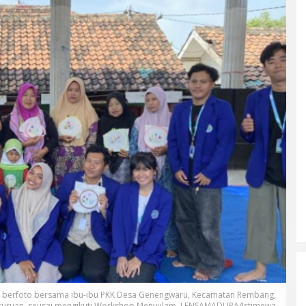
as berfoto bersama ibu-ibu PKK Desa Genengwaru, Kecamatan Rembang,
uruan, seusai mengikuti Workshop Menyulam. LENSAMADURA/Istimewa