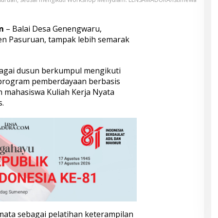
m
– Balai Desa Genengwaru,
n Pasuruan, tampak lebih semarak
bagai dusun berkumpul mengikuti
program pemberdayaan berbasis
h mahasiswa Kuliah Kerja Nyata
s.
emata sebagai pelatihan keterampilan