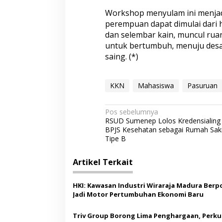
Workshop menyulam ini menja
perempuan dapat dimulai dari h
dan selembar kain, muncul ru
untuk bertumbuh, menuju desa 
saing. (*)
KKN
Mahasiswa
Pasuruan
N
Pos sebelumnya
RSUD Sumenep Lolos Kredensialing
a
BPJS Kesehatan sebagai Rumah Saki
v
Tipe B
i
Artikel Terkait
g
a
HKI: Kawasan Industri Wiraraja Madura Berp
s
Jadi Motor Pertumbuhan Ekonomi Baru
i
Triv Group Borong Lima Penghargaan, Perku