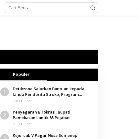
Populer
Detikzone Salurkan Bantuan kepada
1
Janda Penderita Stroke, Program
Berbagi Masuki Hari ke-61
1083 Dilihat
Penyegaran Birokrasi, Bupati
2
Pamekasan Lantik 85 Pejabat
1067 Dilihat
Kejurcab V Pagar Nusa Sumenep
3