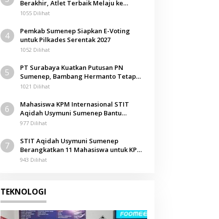
Berakhir, Atlet Terbaik Melaju ke
Kejurwil Jatim
1055 Dilihat
Pemkab Sumenep Siapkan E-Voting
4
untuk Pilkades Serentak 2027
1052 Dilihat
PT Surabaya Kuatkan Putusan PN
5
Sumenep, Bambang Hermanto Tetap
Dinyatakan Pemilik Sah Tanah di
1021 Dilihat
Pamolokan
Mahasiswa KPM Internasional STIT
6
Aqidah Usymuni Sumenep Bantu
Pengurusan Jenazah WNI di Malaysia
977 Dilihat
STIT Aqidah Usymuni Sumenep
7
Berangkatkan 11 Mahasiswa untuk KPM
Internasional di Malaysia
943 Dilihat
TEKNOLOGI