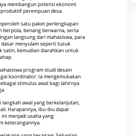
upaya membangun potensi ekonomi
s produktif perempuan desa.
peroleh satu paket perlengkapan
in berpola, benang berwarna, serta
ngan langsung dari mahasiswa, para
k dasar menyulam seperti tusuk
uk satin, kemudian diarahkan untuk
ahap.
mahasiswa program studi desain
agai koordinator. Ia mengemukakan
sebagai stimulus awal bagi lahirnya
a.
di langkah awal yang berkelanjutan,
ali. Harapannya, ibu-ibu dapat
ni menjadi usaha yang
am keterangannya.
r belakang yang beragam. Sebagian