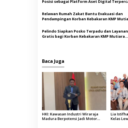
p
Posisi sebagai Platform Aset Digital Terperc
o
Relawan Rumah Zakat Bantu Evakuasi dan
s
Pendampingan Korban Kebakaran KMP Muti
Sentosa II
Pelindo Siapkan Posko Terpadu dan Layanan
Gratis bagi Korban Kebakaran KMP Mutiara
Sentosa II
Baca Juga
HKI: Kawasan Industri Wiraraja
Lia Isti
Madura Berpotensi Jadi Motor
Kelas Lew
Pertumbuhan Ekonomi Baru
AI, Sorot