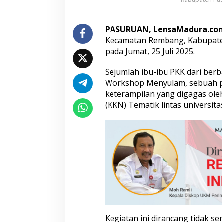
u
k
P
PASURUAN, LensaMadura.co
e
Kecamatan Rembang, Kabupate
m
pada Jumat, 25 Juli 2025.
b
e
r
Sejumlah ibu-ibu PKK dari ber
d
Workshop Menyulam, sebuah 
a
keterampilan yang digagas ole
y
(KKN) Tematik lintas universita
a
a
n
P
e
r
e
m
p
u
a
n
D
Kegiatan ini dirancang tidak s
e