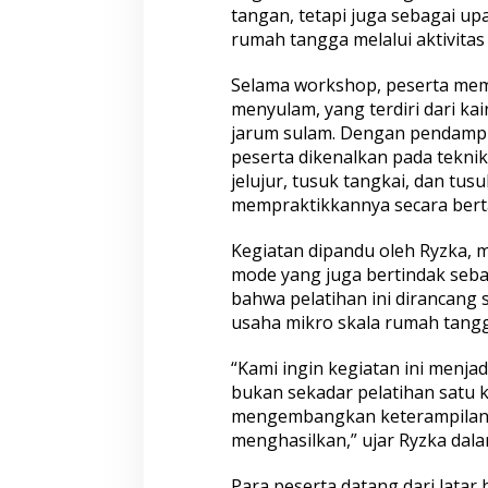
tangan, tetapi juga sebagai 
s
rumah tangga melalui aktivita
a
d
i
Selama workshop, peserta mem
P
menyulam, yang terdiri dari ka
a
jarum sulam. Dengan pendampi
s
peserta dikenalkan pada tekni
u
r
jelujur, tusuk tangkai, dan tus
u
mempraktikkannya secara bert
a
n
Kegiatan dipandu oleh Ryzka, 
mode yang juga bertindak seb
bahwa pelatihan ini dirancang 
usaha mikro skala rumah tangg
“Kami ingin kegiatan ini menja
bukan sekadar pelatihan satu k
mengembangkan keterampilan i
menghasilkan,” ujar Ryzka dal
Para peserta datang dari lata