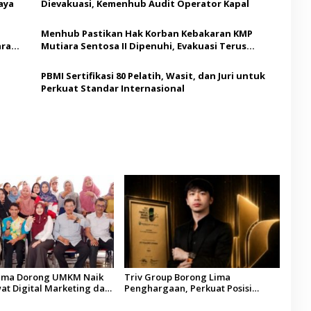
aya
Dievakuasi, Kemenhub Audit Operator Kapal
Menhub Pastikan Hak Korban Kebakaran KMP
ara
Mutiara Sentosa II Dipenuhi, Evakuasi Terus
Berlanjut
PBMI Sertifikasi 80 Pelatih, Wasit, dan Juri untuk
Perkuat Standar Internasional
fhama Dorong UMKM Naik
Triv Group Borong Lima
at Digital Marketing dan
Penghargaan, Perkuat Posisi
i Pemberdayaan Difabel
sebagai Platform Aset Digital
Terpercaya