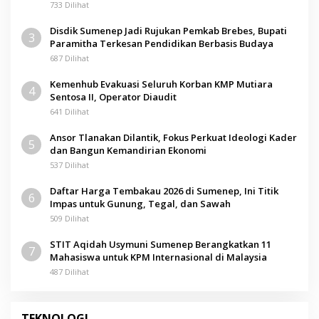
733 Dilihat
Disdik Sumenep Jadi Rujukan Pemkab Brebes, Bupati
3
Paramitha Terkesan Pendidikan Berbasis Budaya
687 Dilihat
Kemenhub Evakuasi Seluruh Korban KMP Mutiara
4
Sentosa II, Operator Diaudit
641 Dilihat
Ansor Tlanakan Dilantik, Fokus Perkuat Ideologi Kader
5
dan Bangun Kemandirian Ekonomi
537 Dilihat
Daftar Harga Tembakau 2026 di Sumenep, Ini Titik
6
Impas untuk Gunung, Tegal, dan Sawah
509 Dilihat
STIT Aqidah Usymuni Sumenep Berangkatkan 11
7
Mahasiswa untuk KPM Internasional di Malaysia
487 Dilihat
TEKNOLOGI