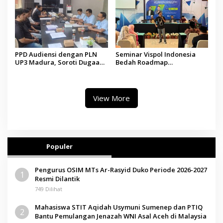
PPD Audiensi dengan PLN
Seminar Vispol Indonesia
UP3 Madura, Soroti Dugaan
Bedah Roadmap
Pelanggaran Program Listrik
Kesejahteraan Madura,
Desa di Sumenep
Pendidikan dan Hilirisasi
Jadi Kunci
View More
Populer
Pengurus OSIM MTs Ar-Rasyid Duko Periode 2026-2027
1
Resmi Dilantik
749 Dilihat
Mahasiswa STIT Aqidah Usymuni Sumenep dan PTIQ
2
Bantu Pemulangan Jenazah WNI Asal Aceh di Malaysia