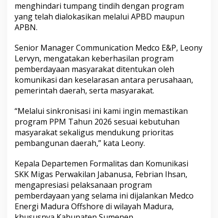
m
menghindari tumpang tindih dengan program
P
yang telah dialokasikan melalui APBD maupun
P
APBN.
M
2
Senior Manager Communication Medco E&P, Leony
0
2
Lervyn, mengatakan keberhasilan program
6
pemberdayaan masyarakat ditentukan oleh
komunikasi dan keselarasan antara perusahaan,
pemerintah daerah, serta masyarakat.
“Melalui sinkronisasi ini kami ingin memastikan
program PPM Tahun 2026 sesuai kebutuhan
masyarakat sekaligus mendukung prioritas
pembangunan daerah,” kata Leony.
Kepala Departemen Formalitas dan Komunikasi
SKK Migas Perwakilan Jabanusa, Febrian Ihsan,
mengapresiasi pelaksanaan program
pemberdayaan yang selama ini dijalankan Medco
Energi Madura Offshore di wilayah Madura,
khususnya Kabupaten Sumenep.