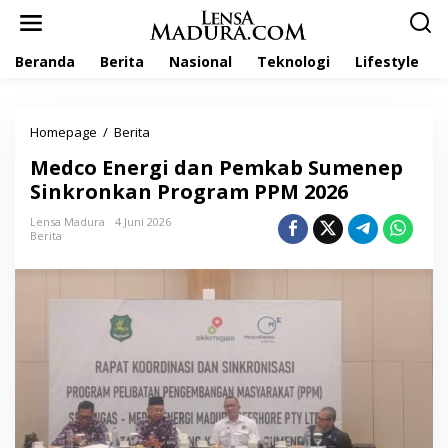
L
e
w
Beranda
Berita
Nasional
Teknologi
Lifestyle
a
t
i
k
Homepage
/
Berita
M
e
e
k
Medco Energi dan Pemkab Sumenep
d
o
c
Sinkronkan Program PPM 2026
n
o
t
E
Lensa Madura
4 Juni 2026
e
Berita
n
n
e
r
g
i
d
a
n
P
e
m
k