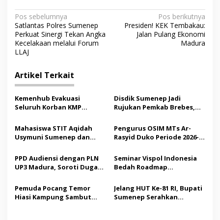
N
Pos sebelumnya
Pos berikutnya
Satlantas Polres Sumenep
Presiden! KEK Tembakau:
a
Perkuat Sinergi Tekan Angka
Jalan Pulang Ekonomi
v
Kecelakaan melalui Forum
Madura
LLAJ
i
g
Artikel Terkait
a
s
Kemenhub Evakuasi
Disdik Sumenep Jadi
Seluruh Korban KMP
Rujukan Pemkab Brebes,
i
Mutiara Sentosa II,
Bupati Paramitha Terkesan
p
Operator Diaudit
Pendidikan Berbasis
Mahasiswa STIT Aqidah
Pengurus OSIM MTs Ar-
Budaya
Usymuni Sumenep dan
Rasyid Duko Periode 2026-
o
PTIQ Bantu Pemulangan
2027 Resmi Dilantik
s
Jenazah WNI Asal Aceh di
PPD Audiensi dengan PLN
Seminar Vispol Indonesia
Malaysia
UP3 Madura, Soroti Dugaan
Bedah Roadmap
Pelanggaran Program
Kesejahteraan Madura,
Listrik Desa di Sumenep
Pendidikan dan Hilirisasi
Pemuda Pocang Temor
Jelang HUT Ke-81 RI, Bupati
Jadi Kunci
Hiasi Kampung Sambut
Sumenep Serahkan
Hari Kemerdekaan RI
Bendera Merah Putih
kepada ASN