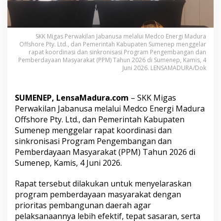
a
b
S
u
SKK Migas Perwakilan Jabanusa melalui Medco Energi Madura
m
Offshore Pty. Ltd., dan Pemerintah Kabupaten Sumenep menggelar
e
rapat koordinasi dan sinkronisasi Program Pengembangan dan
n
Pemberdayaan Masyarakat (PPM) Tahun 2026 di Sumenep, Kamis, 4
e
Juni 2026. LENSAMADURA/Dok
p
S
i
SUMENEP, LensaMadura.com
– SKK Migas
n
Perwakilan Jabanusa melalui Medco Energi Madura
k
Offshore Pty. Ltd., dan Pemerintah Kabupaten
r
o
Sumenep menggelar rapat koordinasi dan
n
sinkronisasi Program Pengembangan dan
k
Pemberdayaan Masyarakat (PPM) Tahun 2026 di
a
Sumenep, Kamis, 4 Juni 2026.
n
P
r
Rapat tersebut dilakukan untuk menyelaraskan
o
program pemberdayaan masyarakat dengan
g
prioritas pembangunan daerah agar
r
pelaksanaannya lebih efektif, tepat sasaran, serta
a