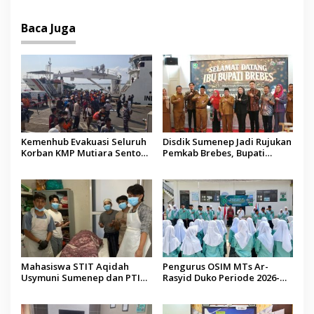
Baca Juga
Kemenhub Evakuasi Seluruh
Disdik Sumenep Jadi Rujukan
Korban KMP Mutiara Sentosa
Pemkab Brebes, Bupati
II, Operator Diaudit
Paramitha Terkesan
Pendidikan Berbasis Budaya
Mahasiswa STIT Aqidah
Pengurus OSIM MTs Ar-
Usymuni Sumenep dan PTIQ
Rasyid Duko Periode 2026-
Bantu Pemulangan Jenazah
2027 Resmi Dilantik
WNI Asal Aceh di Malaysia