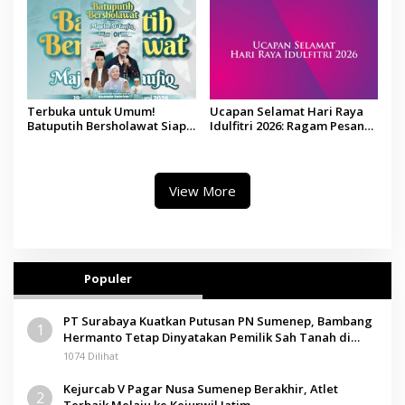
Terbuka untuk Umum!
Ucapan Selamat Hari Raya
Batuputih Bersholawat Siap
Idulfitri 2026: Ragam Pesan
Digelar, Hadirkan Majelis A-
Lebaran yang Bisa Dibagikan
Taufiq
View More
Populer
PT Surabaya Kuatkan Putusan PN Sumenep, Bambang
1
Hermanto Tetap Dinyatakan Pemilik Sah Tanah di
Pamolokan
1074 Dilihat
Kejurcab V Pagar Nusa Sumenep Berakhir, Atlet
2