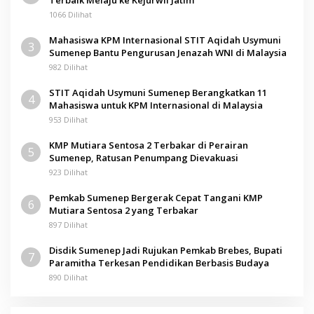
Terbaik Melaju ke Kejurwil Jatim
1066 Dilihat
Mahasiswa KPM Internasional STIT Aqidah Usymuni
3
Sumenep Bantu Pengurusan Jenazah WNI di Malaysia
982 Dilihat
STIT Aqidah Usymuni Sumenep Berangkatkan 11
4
Mahasiswa untuk KPM Internasional di Malaysia
953 Dilihat
KMP Mutiara Sentosa 2 Terbakar di Perairan
5
Sumenep, Ratusan Penumpang Dievakuasi
923 Dilihat
Pemkab Sumenep Bergerak Cepat Tangani KMP
6
Mutiara Sentosa 2 yang Terbakar
897 Dilihat
Disdik Sumenep Jadi Rujukan Pemkab Brebes, Bupati
7
Paramitha Terkesan Pendidikan Berbasis Budaya
890 Dilihat