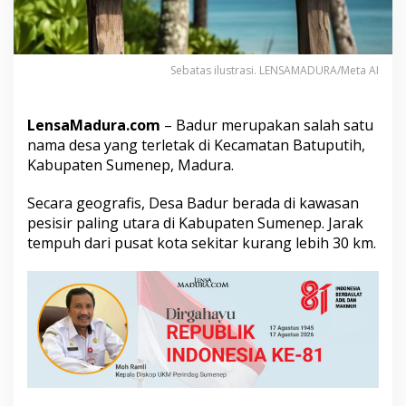
N
a
m
a
Sebatas ilustrasi. LENSAMADURA/Meta AI
-
N
a
m
LensaMadura.com
– Badur merupakan salah satu
a
nama desa yang terletak di Kecamatan Batuputih,
D
Kabupaten Sumenep, Madura.
u
s
Secara geografis, Desa Badur berada di kawasan
u
n
pesisir paling utara di Kabupaten Sumenep. Jarak
d
tempuh dari pusat kota sekitar kurang lebih 30 km.
i
D
e
s
a
B
a
d
u
r