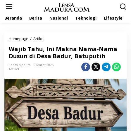
L
e
w
Beranda
Berita
Nasional
Teknologi
Lifestyle
a
t
i
k
Homepage
/
Artikel
W
e
a
k
Wajib Tahu, Ini Makna Nama-Nama
j
o
i
Dusun di Desa Badur, Batuputih
n
b
t
T
Lensa Madura
9 Maret 2025
e
Artikel
a
n
h
u
,
I
n
i
M
a
k
n
a