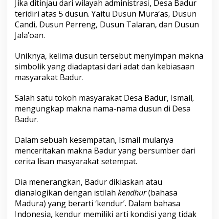
Jika ditinjau dari wilayah administrasi, Desa Badur
,
teridiri atas 5 dusun. Yaitu Dusun Mura’as, Dusun
B
a
Candi, Dusun Perreng, Dusun Talaran, dan Dusun
t
Jala’oan.
u
p
Uniknya, kelima dusun tersebut menyimpan makna
u
simbolik yang diadaptasi dari adat dan kebiasaan
t
i
masyarakat Badur.
h
Salah satu tokoh masyarakat Desa Badur, Ismail,
mengungkap makna nama-nama dusun di Desa
Badur.
Dalam sebuah kesempatan, Ismail mulanya
menceritakan makna Badur yang bersumber dari
cerita lisan masyarakat setempat.
Dia menerangkan, Badur dikiaskan atau
dianalogikan dengan istilah
kendhur
(bahasa
Madura) yang berarti ‘kendur’. Dalam bahasa
Indonesia, kendur memiliki arti kondisi yang tidak