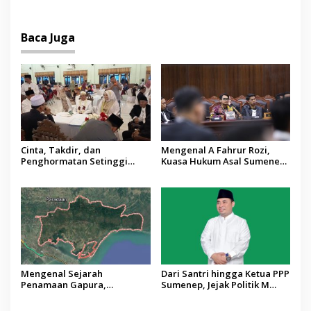
Melawan Dogma Agama
Mesin Rusak
Baca Juga
Cinta, Takdir, dan
Mengenal A Fahrur Rozi,
Penghormatan Setinggi
Kuasa Hukum Asal Sumenep
Bintang: Pernikahan Khidmat
di Balik Putusan MK tentang
dan Haru Moh Saleh dan
Anggaran MBG
Fauziah
Mengenal Sejarah
Dari Santri hingga Ketua PPP
Penamaan Gapura,
Sumenep, Jejak Politik M
Mandala, dan Grujugan di
Syukri
Sumenep