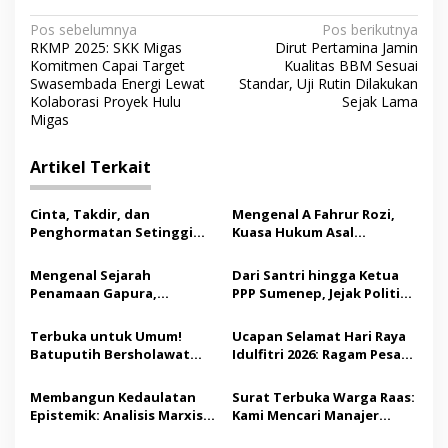
N
Pos sebelumnya
Pos berikutnya
RKMP 2025: SKK Migas
Dirut Pertamina Jamin
a
Komitmen Capai Target
Kualitas BBM Sesuai
v
Swasembada Energi Lewat
Standar, Uji Rutin Dilakukan
Kolaborasi Proyek Hulu
Sejak Lama
i
Migas
g
Artikel Terkait
a
s
Cinta, Takdir, dan
Mengenal A Fahrur Rozi,
i
Penghormatan Setinggi
Kuasa Hukum Asal
p
Bintang: Pernikahan
Sumenep di Balik Putusan
Khidmat dan Haru Moh
MK tentang Anggaran MBG
Mengenal Sejarah
Dari Santri hingga Ketua
o
Saleh dan Fauziah
Penamaan Gapura,
PPP Sumenep, Jejak Politik
s
Mandala, dan Grujugan di
M Syukri
Sumenep
Terbuka untuk Umum!
Ucapan Selamat Hari Raya
Batuputih Bersholawat
Idulfitri 2026: Ragam Pesan
Siap Digelar, Hadirkan
Lebaran yang Bisa
Majelis A-Taufiq
Dibagikan
Membangun Kedaulatan
Surat Terbuka Warga Raas:
Epistemik: Analisis Marxis
Kami Mencari Manajer
bagi Aktivisme Perempuan
Listrik, Bukan Kolektor