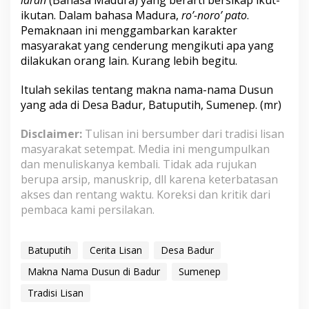
laran
(Bahasa Madura) yang berarti bersikap ikut-
ikutan. Dalam bahasa Madura,
ro’-noro’ pato
.
Pemaknaan ini menggambarkan karakter
masyarakat yang cenderung mengikuti apa yang
dilakukan orang lain. Kurang lebih begitu.
Itulah sekilas tentang makna nama-nama Dusun
yang ada di Desa Badur, Batuputih, Sumenep. (mr)
Disclaimer:
Tulisan ini bersumber dari tradisi lisan
masyarakat setempat. Media ini mengumpulkan
dan menuliskanya kembali. Tidak ada rujukan
berupa arsip, manuskrip, dll karena keterbatasan
akses dan rentang waktu. Koreksi dan kritik dari
pembaca kami persilakan.
Batuputih
Cerita Lisan
Desa Badur
Makna Nama Dusun di Badur
Sumenep
Tradisi Lisan