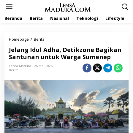
L
e
w
Beranda
Berita
Nasional
Teknologi
Lifestyle
a
t
i
k
Homepage
/
Berita
J
e
e
k
Jelang Idul Adha, Detikzone Bagikan
l
o
a
Santunan untuk Warga Sumenep
n
n
t
g
Lensa Madura
26 Mei 2026
e
Berita
I
n
d
u
l
A
d
h
a
,
D
e
t