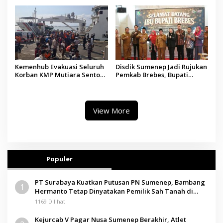
Madura
Tindakan Medis
Kemenhub Evakuasi Seluruh
Disdik Sumenep Jadi Rujukan
Korban KMP Mutiara Sentosa
Pemkab Brebes, Bupati
II, Operator Diaudit
Paramitha Terkesan
Pendidikan Berbasis Budaya
View More
Populer
PT Surabaya Kuatkan Putusan PN Sumenep, Bambang
1
Hermanto Tetap Dinyatakan Pemilik Sah Tanah di
Pamolokan
1169 Dilihat
Kejurcab V Pagar Nusa Sumenep Berakhir, Atlet