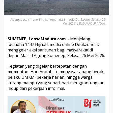
i
k
z
o
Abang becak menerima santunan dari media Detikzone, Selasa, 26
n
Mei 2026. LENSAMADURA/Dok
e
B
a
SUMENEP, LensaMadura.com
– Menjelang
g
i
Iduladha 1447 Hijriah, media online Detikzone ID
k
menggelar aksi santunan bagi masyarakat di
a
depan Masjid Agung Sumenep, Selasa, 26 Mei 2026.
n
S
Kegiatan yang digelar bertepatan dengan
a
n
momentum Hari Arafah itu menyasar abang becak,
t
pelaku UMKM, pekerja harian, hingga warga
u
kurang mampu yang sehari-hari menggantungkan
n
hidup dari pekerjaan informal.
a
n
u
n
t
u