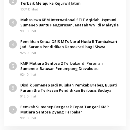
2
Terbaik Melaju ke Kejurwil Jatim
1074 Dilihat
Mahasiswa KPM Internasional STIT Aqidah Usymuni
3
Sumenep Bantu Pengurusan Jenazah WNI di Malaysia
983 Dilihat
Pemilihan Ketua OSIS MTs Nurul Huda II Tambaksari
4
Jadi Sarana Pendidikan Demokrasi bagi Siswa
925 Dilihat
KMP Mutiara Sentosa 2 Terbakar di Perairan
5
Sumenep, Ratusan Penumpang Dievakuasi
924 Dilihat
Disdik Sumenep Jadi Rujukan Pemkab Brebes, Bupati
6
Paramitha Terkesan Pendidikan Berbasis Budaya
912 Dilihat
Pemkab Sumenep Bergerak Cepat Tangani KMP
7
Mutiara Sentosa 2 yang Terbakar
901 Dilihat