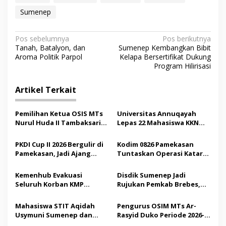
Sumenep
N
Pos sebelumnya
Pos berikutnya
Tanah, Batalyon, dan
Sumenep Kembangkan Bibit
a
Aroma Politik Parpol
Kelapa Bersertifikat Dukung
v
Program Hilirisasi
i
Artikel Terkait
g
a
Pemilihan Ketua OSIS MTs
Universitas Annuqayah
s
Nurul Huda II Tambaksari
Lepas 22 Mahasiswa KKN
Jadi Sarana Pendidikan
Internasional ke Arab
i
Demokrasi bagi Siswa
Saudi
PKDI Cup II 2026 Bergulir di
Kodim 0826 Pamekasan
p
Pamekasan, Jadi Ajang
Tuntaskan Operasi Katarak
Silaturahmi Kepala Desa se-
Gratis, 160 Pasien Jalani
o
Madura
Tindakan Medis
Kemenhub Evakuasi
Disdik Sumenep Jadi
s
Seluruh Korban KMP
Rujukan Pemkab Brebes,
Mutiara Sentosa II,
Bupati Paramitha Terkesan
Operator Diaudit
Pendidikan Berbasis
Mahasiswa STIT Aqidah
Pengurus OSIM MTs Ar-
Budaya
Usymuni Sumenep dan
Rasyid Duko Periode 2026-
PTIQ Bantu Pemulangan
2027 Resmi Dilantik