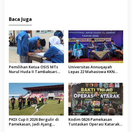
Jenazah WNI Asal Aceh di
Malaysia
Baca Juga
Pemilihan Ketua OSIS MTs
Universitas Annuqayah
Nurul Huda II Tambaksari
Lepas 22 Mahasiswa KKN
Jadi Sarana Pendidikan
Internasional ke Arab Saudi
Demokrasi bagi Siswa
PKDI Cup II 2026 Bergulir di
Kodim 0826 Pamekasan
Pamekasan, Jadi Ajang
Tuntaskan Operasi Katarak
Silaturahmi Kepala Desa se-
Gratis, 160 Pasien Jalani