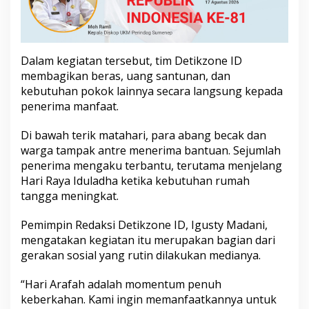
k
W
a
r
g
Dalam kegiatan tersebut, tim Detikzone ID
a
membagikan beras, uang santunan, dan
S
kebutuhan pokok lainnya secara langsung kepada
u
penerima manfaat.
m
e
n
Di bawah terik matahari, para abang becak dan
e
warga tampak antre menerima bantuan. Sejumlah
p
penerima mengaku terbantu, terutama menjelang
Hari Raya Iduladha ketika kebutuhan rumah
tangga meningkat.
Pemimpin Redaksi Detikzone ID, Igusty Madani,
mengatakan kegiatan itu merupakan bagian dari
gerakan sosial yang rutin dilakukan medianya.
“Hari Arafah adalah momentum penuh
keberkahan. Kami ingin memanfaatkannya untuk