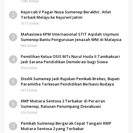
Pamolokan
1180 Dilihat
Kejurcab V Pagar Nusa Sumenep Berakhir, Atlet
2
Terbaik Melaju ke Kejurwil Jatim
1077 Dilihat
Mahasiswa KPM Internasional STIT Aqidah Usymuni
3
Sumenep Bantu Pengurusan Jenazah WNI di Malaysia
984 Dilihat
Pemilihan Ketua OSIS MTs Nurul Huda II Tambaksari
4
Jadi Sarana Pendidikan Demokrasi bagi Siswa
956 Dilihat
Disdik Sumenep Jadi Rujukan Pemkab Brebes, Bupati
5
Paramitha Terkesan Pendidikan Berbasis Budaya
941 Dilihat
KMP Mutiara Sentosa 2 Terbakar di Perairan
6
Sumenep, Ratusan Penumpang Dievakuasi
926 Dilihat
Pemkab Sumenep Bergerak Cepat Tangani KMP
7
Mutiara Sentosa 2 yang Terbakar