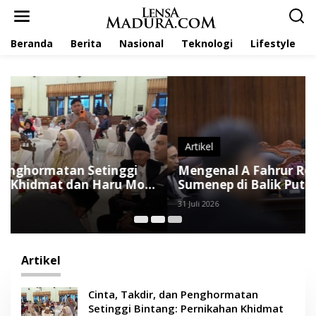
L
e
w
Beranda
Berita
Nasional
Teknologi
Lifestyle
a
t
i
k
e
k
o
n
t
Artikel
e
Mengenal A Fahrur Rozi, Kuasa Hukum Asal
n
Sumenep di Balik Putusan MK tentang
Anggaran MBG
31 Juli 2026
Artikel
Cinta, Takdir, dan Penghormatan
Setinggi Bintang: Pernikahan Khidmat