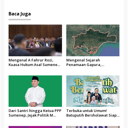
Baca Juga
Mengenal A Fahrur Rozi,
Mengenal Sejarah
Kuasa Hukum Asal Sumenep
Penamaan Gapura,
di Balik Putusan MK tentang
Mandala, dan Grujugan di
Anggaran MBG
Sumenep
Dari Santri hingga Ketua PPP
Terbuka untuk Umum!
Sumenep, Jejak Politik M
Batuputih Bersholawat Siap
Syukri
Digelar, Hadirkan Majelis A-
Taufiq