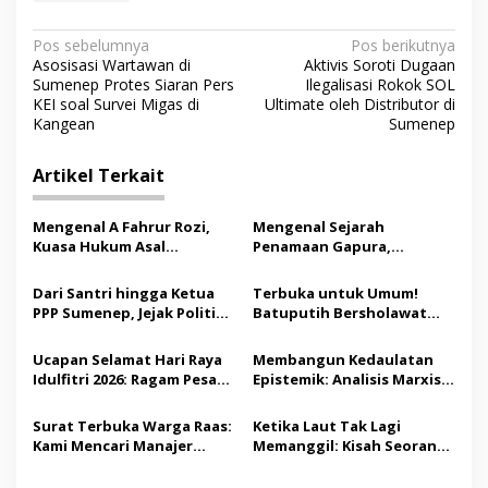
N
Pos sebelumnya
Pos berikutnya
Asosisasi Wartawan di
Aktivis Soroti Dugaan
a
Sumenep Protes Siaran Pers
Ilegalisasi Rokok SOL
v
KEI soal Survei Migas di
Ultimate oleh Distributor di
Kangean
Sumenep
i
g
Artikel Terkait
a
s
Mengenal A Fahrur Rozi,
Mengenal Sejarah
Kuasa Hukum Asal
Penamaan Gapura,
i
Sumenep di Balik Putusan
Mandala, dan Grujugan di
p
MK tentang Anggaran MBG
Sumenep
Dari Santri hingga Ketua
Terbuka untuk Umum!
PPP Sumenep, Jejak Politik
Batuputih Bersholawat
o
M Syukri
Siap Digelar, Hadirkan
s
Majelis A-Taufiq
Ucapan Selamat Hari Raya
Membangun Kedaulatan
Idulfitri 2026: Ragam Pesan
Epistemik: Analisis Marxis
Lebaran yang Bisa
bagi Aktivisme Perempuan
Dibagikan
Melawan Dogma Agama
Surat Terbuka Warga Raas:
Ketika Laut Tak Lagi
Kami Mencari Manajer
Memanggil: Kisah Seorang
Listrik, Bukan Kolektor
Pahlawan dari Samudera
Mesin Rusak