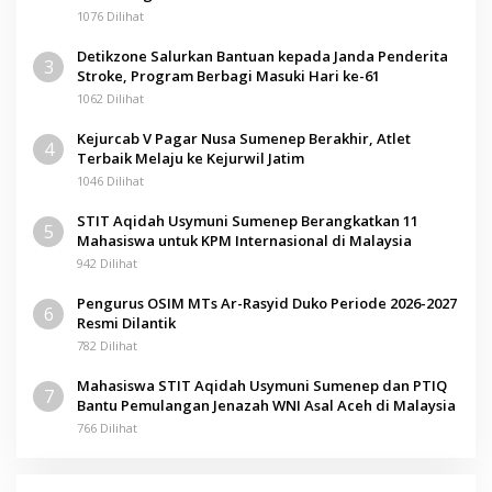
1076 Dilihat
Detikzone Salurkan Bantuan kepada Janda Penderita
3
Stroke, Program Berbagi Masuki Hari ke-61
1062 Dilihat
Kejurcab V Pagar Nusa Sumenep Berakhir, Atlet
4
Terbaik Melaju ke Kejurwil Jatim
1046 Dilihat
STIT Aqidah Usymuni Sumenep Berangkatkan 11
5
Mahasiswa untuk KPM Internasional di Malaysia
942 Dilihat
Pengurus OSIM MTs Ar-Rasyid Duko Periode 2026-2027
6
Resmi Dilantik
782 Dilihat
Mahasiswa STIT Aqidah Usymuni Sumenep dan PTIQ
7
Bantu Pemulangan Jenazah WNI Asal Aceh di Malaysia
766 Dilihat