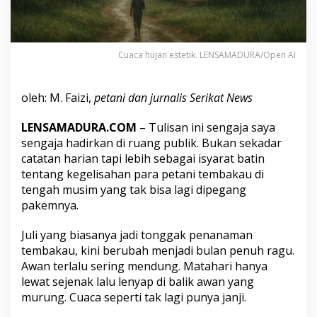
g
i
t
T
Cuaca hujan estetik. LENSAMADURA/Open AI
a
k
M
e
oleh: M. Faizi,
petani dan jurnalis Serikat News
n
e
LENSAMADURA.COM
– Tulisan ini sengaja saya
n
sengaja hadirkan di ruang publik. Bukan sekadar
t
catatan harian tapi lebih sebagai isyarat batin
u
tentang kegelisahan para petani tembakau di
tengah musim yang tak bisa lagi dipegang
pakemnya.
Juli yang biasanya jadi tonggak penanaman
tembakau, kini berubah menjadi bulan penuh ragu.
Awan terlalu sering mendung. Matahari hanya
lewat sejenak lalu lenyap di balik awan yang
murung. Cuaca seperti tak lagi punya janji.