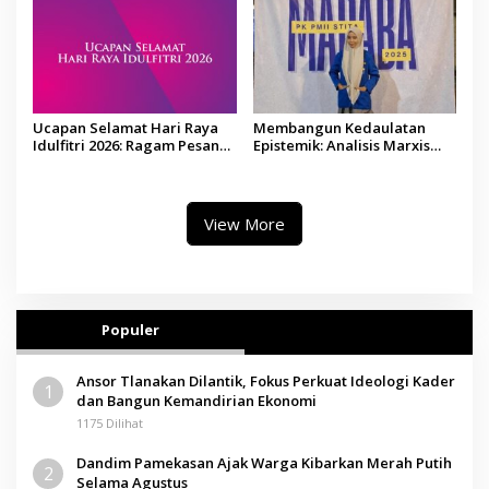
Ucapan Selamat Hari Raya
Membangun Kedaulatan
Idulfitri 2026: Ragam Pesan
Epistemik: Analisis Marxis
Lebaran yang Bisa Dibagikan
bagi Aktivisme Perempuan
Melawan Dogma Agama
View More
Populer
Ansor Tlanakan Dilantik, Fokus Perkuat Ideologi Kader
1
dan Bangun Kemandirian Ekonomi
1175 Dilihat
Dandim Pamekasan Ajak Warga Kibarkan Merah Putih
2
Selama Agustus