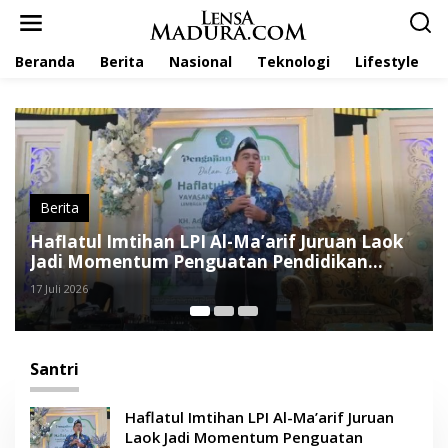
L
e
w
Beranda
Berita
Nasional
Teknologi
Lifestyle
a
t
i
k
e
k
o
n
t
Artikel
,
Editorial
e
Dari Santri hingga Ketua PPP Sumenep, Jejak
n
Politik M Syukri
11 Juli 2026
Santri
Haflatul Imtihan LPI Al-Ma’arif Juruan
Laok Jadi Momentum Penguatan