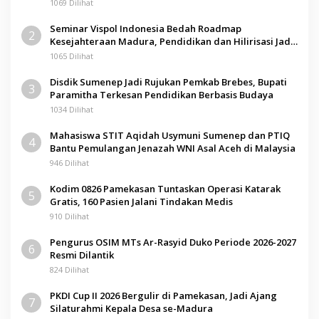
1069 Dilihat
Seminar Vispol Indonesia Bedah Roadmap
2
Kesejahteraan Madura, Pendidikan dan Hilirisasi Jadi
Kunci
1065 Dilihat
Disdik Sumenep Jadi Rujukan Pemkab Brebes, Bupati
3
Paramitha Terkesan Pendidikan Berbasis Budaya
1034 Dilihat
Mahasiswa STIT Aqidah Usymuni Sumenep dan PTIQ
4
Bantu Pemulangan Jenazah WNI Asal Aceh di Malaysia
946 Dilihat
Kodim 0826 Pamekasan Tuntaskan Operasi Katarak
5
Gratis, 160 Pasien Jalani Tindakan Medis
910 Dilihat
Pengurus OSIM MTs Ar-Rasyid Duko Periode 2026-2027
6
Resmi Dilantik
824 Dilihat
PKDI Cup II 2026 Bergulir di Pamekasan, Jadi Ajang
7
Silaturahmi Kepala Desa se-Madura