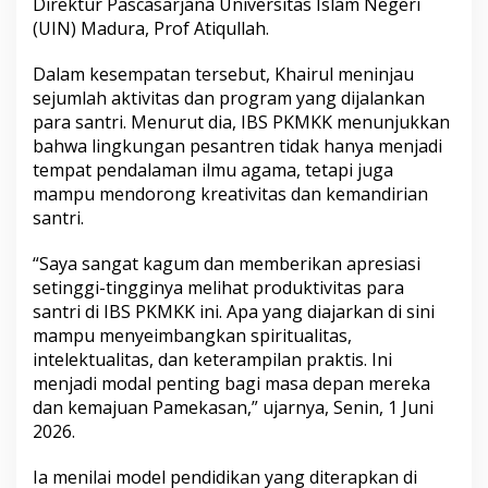
Direktur Pascasarjana Universitas Islam Negeri
a
(UIN) Madura, Prof Atiqullah.
s
S
a
Dalam kesempatan tersebut, Khairul meninjau
n
sejumlah aktivitas dan program yang dijalankan
t
para santri. Menurut dia, IBS PKMKK menunjukkan
r
bahwa lingkungan pesantren tidak hanya menjadi
i
tempat pendalaman ilmu agama, tetapi juga
I
B
mampu mendorong kreativitas dan kemandirian
S
santri.
P
K
“Saya sangat kagum dan memberikan apresiasi
M
setinggi-tingginya melihat produktivitas para
K
K
santri di IBS PKMKK ini. Apa yang diajarkan di sini
mampu menyeimbangkan spiritualitas,
intelektualitas, dan keterampilan praktis. Ini
menjadi modal penting bagi masa depan mereka
dan kemajuan Pamekasan,” ujarnya, Senin, 1 Juni
2026.
Ia menilai model pendidikan yang diterapkan di