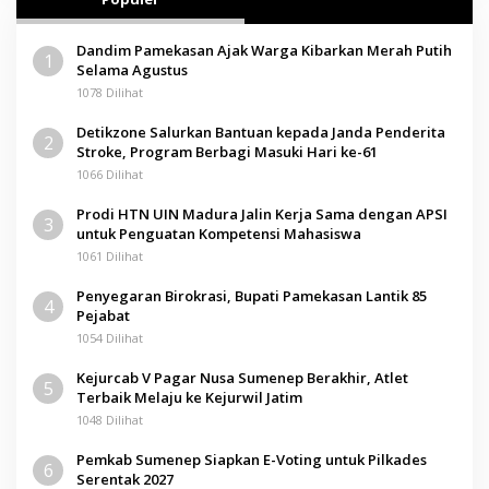
Dandim Pamekasan Ajak Warga Kibarkan Merah Putih
1
Selama Agustus
1078 Dilihat
Detikzone Salurkan Bantuan kepada Janda Penderita
2
Stroke, Program Berbagi Masuki Hari ke-61
1066 Dilihat
Prodi HTN UIN Madura Jalin Kerja Sama dengan APSI
3
untuk Penguatan Kompetensi Mahasiswa
1061 Dilihat
Penyegaran Birokrasi, Bupati Pamekasan Lantik 85
4
Pejabat
1054 Dilihat
Kejurcab V Pagar Nusa Sumenep Berakhir, Atlet
5
Terbaik Melaju ke Kejurwil Jatim
1048 Dilihat
Pemkab Sumenep Siapkan E-Voting untuk Pilkades
6
Serentak 2027