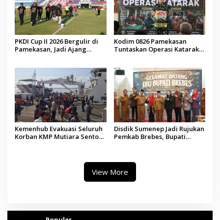
PKDI Cup II 2026 Bergulir di
Kodim 0826 Pamekasan
Pamekasan, Jadi Ajang
Tuntaskan Operasi Katarak
Silaturahmi Kepala Desa se-
Gratis, 160 Pasien Jalani
Madura
Tindakan Medis
Kemenhub Evakuasi Seluruh
Disdik Sumenep Jadi Rujukan
Korban KMP Mutiara Sentosa
Pemkab Brebes, Bupati
II, Operator Diaudit
Paramitha Terkesan
Pendidikan Berbasis Budaya
View More
Populer