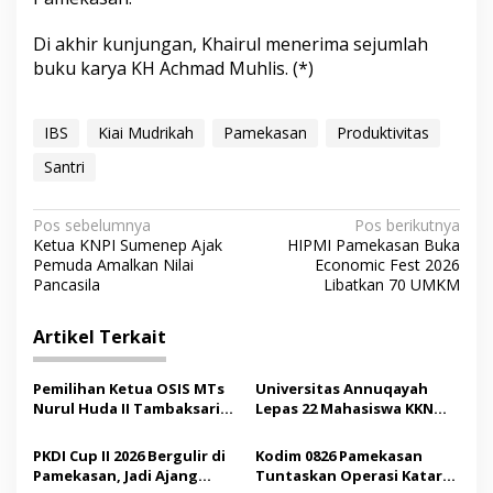
Di akhir kunjungan, Khairul menerima sejumlah
buku karya KH Achmad Muhlis. (*)
IBS
Kiai Mudrikah
Pamekasan
Produktivitas
Santri
N
Pos sebelumnya
Pos berikutnya
Ketua KNPI Sumenep Ajak
HIPMI Pamekasan Buka
a
Pemuda Amalkan Nilai
Economic Fest 2026
v
Pancasila
Libatkan 70 UMKM
i
Artikel Terkait
g
a
Pemilihan Ketua OSIS MTs
Universitas Annuqayah
s
Nurul Huda II Tambaksari
Lepas 22 Mahasiswa KKN
Jadi Sarana Pendidikan
Internasional ke Arab
i
Demokrasi bagi Siswa
Saudi
PKDI Cup II 2026 Bergulir di
Kodim 0826 Pamekasan
p
Pamekasan, Jadi Ajang
Tuntaskan Operasi Katarak