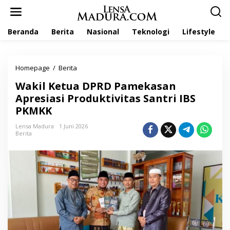
L
e
w
Beranda
Berita
Nasional
Teknologi
Lifestyle
a
t
i
k
Homepage
/
Berita
W
e
a
k
Wakil Ketua DPRD Pamekasan
k
o
i
Apresiasi Produktivitas Santri IBS
n
l
t
PKMKK
K
e
e
n
Lensa Madura
1 Juni 2026
t
Berita
u
a
D
P
R
D
P
a
m
e