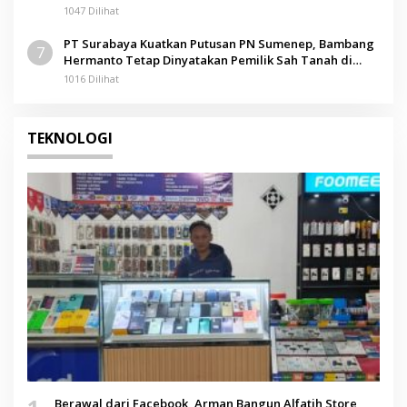
1047 Dilihat
PT Surabaya Kuatkan Putusan PN Sumenep, Bambang
7
Hermanto Tetap Dinyatakan Pemilik Sah Tanah di
Pamolokan
1016 Dilihat
TEKNOLOGI
Berawal dari Facebook, Arman Bangun Alfatih Store