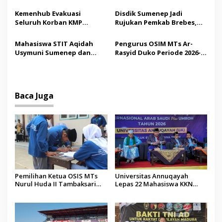
Silaturahmi Kepala Desa se-
Gratis, 160 Pasien Jalani
o
Madura
Tindakan Medis
Kemenhub Evakuasi
Disdik Sumenep Jadi
s
Seluruh Korban KMP
Rujukan Pemkab Brebes,
Mutiara Sentosa II,
Bupati Paramitha Terkesan
Operator Diaudit
Pendidikan Berbasis
Mahasiswa STIT Aqidah
Pengurus OSIM MTs Ar-
Budaya
Usymuni Sumenep dan
Rasyid Duko Periode 2026-
PTIQ Bantu Pemulangan
2027 Resmi Dilantik
Jenazah WNI Asal Aceh di
Malaysia
Baca Juga
Pemilihan Ketua OSIS MTs
Universitas Annuqayah
Nurul Huda II Tambaksari
Lepas 22 Mahasiswa KKN
Jadi Sarana Pendidikan
Internasional ke Arab Saudi
Demokrasi bagi Siswa