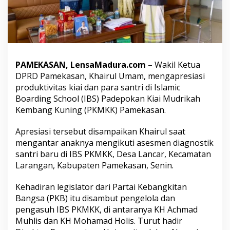
k
a
s
a
n
A
p
PAMEKASAN, LensaMadura.com
– Wakil Ketua
r
DPRD Pamekasan, Khairul Umam, mengapresiasi
e
produktivitas kiai dan para santri di Islamic
s
i
Boarding School (IBS) Padepokan Kiai Mudrikah
a
Kembang Kuning (PKMKK) Pamekasan.
s
i
Apresiasi tersebut disampaikan Khairul saat
P
mengantar anaknya mengikuti asesmen diagnostik
r
o
santri baru di IBS PKMKK, Desa Lancar, Kecamatan
d
Larangan, Kabupaten Pamekasan, Senin.
u
k
Kehadiran legislator dari Partai Kebangkitan
t
Bangsa (PKB) itu disambut pengelola dan
i
v
pengasuh IBS PKMKK, di antaranya KH Achmad
i
Muhlis dan KH Mohamad Holis. Turut hadir
t