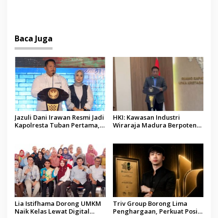
Mutiara Sentosa II
Gratis bagi Korban
Dipenuhi, Evakuasi Terus
Kebakaran KMP Mutiara
Berlanjut
Sentosa II
Baca Juga
Jazuli Dani Irawan Resmi Jadi
HKI: Kawasan Industri
Kapolresta Tuban Pertama,
Wiraraja Madura Berpotensi
Fokus Jaga Harkamtibmas
Jadi Motor Pertumbuhan
Ekonomi Baru
Lia Istifhama Dorong UMKM
Triv Group Borong Lima
Naik Kelas Lewat Digital
Penghargaan, Perkuat Posisi