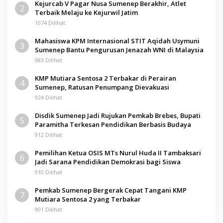
Kejurcab V Pagar Nusa Sumenep Berakhir, Atlet
2
Terbaik Melaju ke Kejurwil Jatim
1074 Dilihat
Mahasiswa KPM Internasional STIT Aqidah Usymuni
3
Sumenep Bantu Pengurusan Jenazah WNI di Malaysia
983 Dilihat
KMP Mutiara Sentosa 2 Terbakar di Perairan
4
Sumenep, Ratusan Penumpang Dievakuasi
924 Dilihat
Disdik Sumenep Jadi Rujukan Pemkab Brebes, Bupati
5
Paramitha Terkesan Pendidikan Berbasis Budaya
912 Dilihat
Pemilihan Ketua OSIS MTs Nurul Huda II Tambaksari
6
Jadi Sarana Pendidikan Demokrasi bagi Siswa
910 Dilihat
Pemkab Sumenep Bergerak Cepat Tangani KMP
7
Mutiara Sentosa 2 yang Terbakar
901 Dilihat