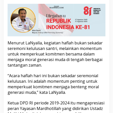
i
T
a
n
t
a
n
g
a
Menurut LaNyalla, kegiatan haflah bukan sekadar
n
seremoni kelulusan santri, melainkan momentum
Z
a
untuk memperkuat komitmen bersama dalam
m
menjaga moral generasi muda di tengah berbagai
a
tantangan zaman.
n
“Acara haflah hari ini bukan sekadar seremonial
kelulusan. Ini adalah momentum penting untuk
memperkuat komitmen menjaga benteng moral
generasi muda,” kata LaNyalla.
Ketua DPD RI periode 2019-2024 itu mengapresiasi
peran Yayasan Mardhotillah yang didirikan Ustadz