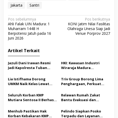
Jakarta
Santri
N
Pos sebelumnya
Pos berikutnya
Ahli Falak UIN Madura: 1
KONI Jatim Nilai Fasilitas
a
Muharram 1448 H
Olahraga Unesa Siap Jadi
v
Berpotensi Jatuh pada 16
Venue Porprov 2027
Juni 2026
i
g
Artikel Terkait
a
s
Jazuli Dani Irawan Resmi
HKI: Kawasan Industri
Jadi Kapolresta Tuban
Wiraraja Madura
i
Pertama, Fokus Jaga
Berpotensi Jadi Motor
p
Harkamtibmas
Pertumbuhan Ekonomi
Lia Istifhama Dorong
Triv Group Borong Lima
Baru
UMKM Naik Kelas Lewat
Penghargaan, Perkuat
o
Digital Marketing dan AI,
Posisi sebagai Platform
s
Soroti Pemberdayaan
Aset Digital Terpercaya
Seluruh Korban KMP
Relawan Rumah Zakat
Difabel
Mutiara Sentosa II Berhasil
Bantu Evakuasi dan
Dievakuasi, Kemenhub
Pendampingan Korban
Audit Operator Kapal
Kebakaran KMP Mutiara
Menhub Pastikan Hak
Pelindo Siapkan Posko
Sentosa II
Korban Kebakaran KMP
Terpadu dan Layanan