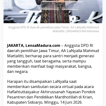
i
J
a
d
i
G
Anggota DPD RI daerah pemilihan Jawa Timur, AA LaNyalla Mahmud
e
Mattalitti. LENSAMADURA/Istimewa
n
e
r
a
JAKARTA, LensaMadura.com
– Anggota DPD RI
s
daerah pemilihan Jawa Timur, AA LaNyalla Mahmud
i
Mattalitti, berharap para santri menjadi generasi
T
yang tangguh, taat beragama, serta mampu
a
memberikan manfaat bagi masyarakat, bangsa,
n
g
dan negara.
g
u
Harapan itu disampaikan LaNyalla saat
h
memberikan sambutan secara virtual pada acara
H
Haflahtuttasyakur Akhirussanah Yayasan Pondok
a
d
Pesantren dan Pendidikan Mardhotillah di Krian,
a
Kabupaten Sidoarjo, Minggu, 14 Juni 2026.
p