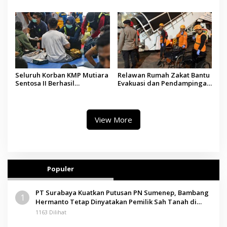
Marketing dan AI, Soroti
sebagai Platform Aset
Pemberdayaan Difabel
Digital Terpercaya
Seluruh Korban KMP Mutiara
Relawan Rumah Zakat Bantu
Sentosa II Berhasil
Evakuasi dan Pendampingan
Dievakuasi, Kemenhub Audit
Korban Kebakaran KMP
Operator Kapal
Mutiara Sentosa II
View More
Populer
PT Surabaya Kuatkan Putusan PN Sumenep, Bambang
1
Hermanto Tetap Dinyatakan Pemilik Sah Tanah di
Pamolokan
1163 Dilihat