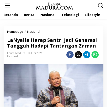
L
e
w
Beranda
Berita
Nasional
Teknologi
Lifestyle
a
t
i
k
Homepage
/
Nasional
L
e
a
k
LaNyalla Harap Santri Jadi Generasi
N
o
y
Tangguh Hadapi Tantangan Zaman
n
a
t
l
Lensa Madura
14 Juni 2026
e
Nasional
l
n
a
H
a
r
a
p
S
a
n
t
r