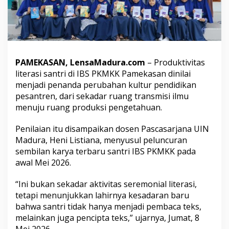
I
B
S
P
K
M
K
PAMEKASAN, LensaMadura.com
– Produktivitas
K
literasi santri di IBS PKMKK Pamekasan dinilai
j
menjadi penanda perubahan kultur pendidikan
a
pesantren, dari sekadar ruang transmisi ilmu
d
i
menuju ruang produksi pengetahuan.
P
e
Penilaian itu disampaikan dosen Pascasarjana UIN
n
Madura, Heni Listiana, menyusul peluncuran
a
sembilan karya terbaru santri IBS PKMKK pada
n
d
awal Mei 2026.
a
T
“Ini bukan sekadar aktivitas seremonial literasi,
r
tetapi menunjukkan lahirnya kesadaran baru
a
bahwa santri tidak hanya menjadi pembaca teks,
n
s
melainkan juga pencipta teks,” ujarnya, Jumat, 8
f