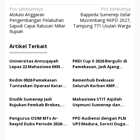
N
Pos sebelumnya
Pos berikutnya
Alokasi Anggaran
Bappeda Sumenep Gelar
a
Pengembangan Pelabuhan
Musrenbang RKPD 2027,
v
Sapudi Capai Ratusan Miliar
Tampung 771 Usulan Warga
Rupiah
i
g
Artikel Terkait
a
s
Universitas Annuqayah
PKDI Cup II 2026 Bergulir di
Lepas 22 Mahasiswa KKN
Pamekasan, Jadi Ajang
i
Internasional ke Arab
Silaturahmi Kepala Desa se-
p
Saudi
Madura
Kodim 0826 Pamekasan
Kemenhub Evakuasi
Tuntaskan Operasi Katarak
Seluruh Korban KMP
o
Gratis, 160 Pasien Jalani
Mutiara Sentosa II,
s
Tindakan Medis
Operator Diaudit
Disdik Sumenep Jadi
Mahasiswa STIT Aqidah
Rujukan Pemkab Brebes,
Usymuni Sumenep dan
Bupati Paramitha Terkesan
PTIQ Bantu Pemulangan
Pendidikan Berbasis
Jenazah WNI Asal Aceh di
Pengurus OSIM MTs Ar-
PPD Audiensi dengan PLN
Budaya
Malaysia
Rasyid Duko Periode 2026-
UP3 Madura, Soroti Dugaan
2027 Resmi Dilantik
Pelanggaran Program
Listrik Desa di Sumenep