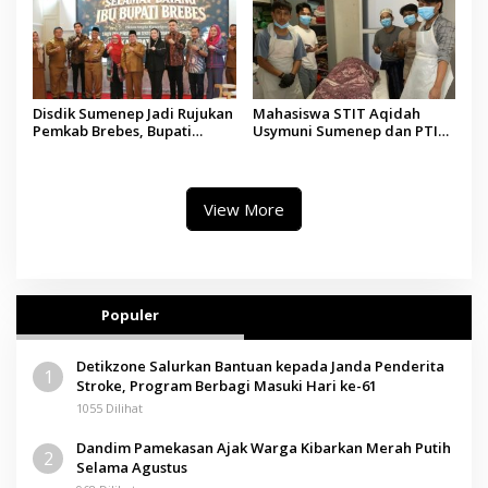
Disdik Sumenep Jadi Rujukan
Mahasiswa STIT Aqidah
Pemkab Brebes, Bupati
Usymuni Sumenep dan PTIQ
Paramitha Terkesan
Bantu Pemulangan Jenazah
Pendidikan Berbasis Budaya
WNI Asal Aceh di Malaysia
View More
Populer
Detikzone Salurkan Bantuan kepada Janda Penderita
1
Stroke, Program Berbagi Masuki Hari ke-61
1055 Dilihat
Dandim Pamekasan Ajak Warga Kibarkan Merah Putih
2
Selama Agustus