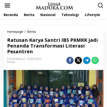
L
e
w
Beranda
Berita
Nasional
Teknologi
Lifestyle
a
t
i
k
Homepage
/
Berita
R
e
a
k
Ratusan Karya Santri IBS PKMKK jadi
t
o
u
Penanda Transformasi Literasi
n
s
t
Pesantren
a
e
n
n
Lensa Madura
8 Mei 2026
K
Berita
a
r
y
a
S
a
n
t
r
i