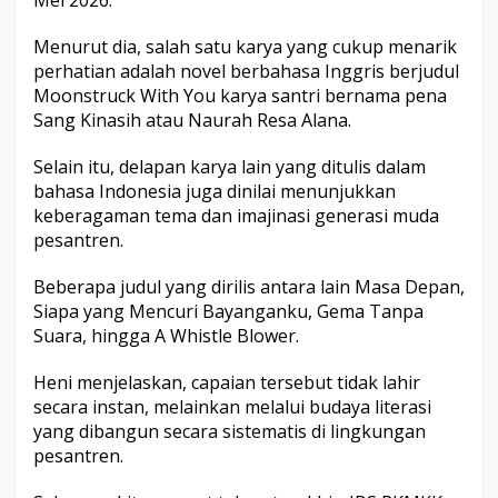
Mei 2026.
o
r
Menurut dia, salah satu karya yang cukup menarik
m
perhatian adalah novel berbahasa Inggris berjudul
a
s
Moonstruck With You karya santri bernama pena
i
Sang Kinasih atau Naurah Resa Alana.
L
i
Selain itu, delapan karya lain yang ditulis dalam
t
bahasa Indonesia juga dinilai menunjukkan
e
r
keberagaman tema dan imajinasi generasi muda
a
pesantren.
s
i
Beberapa judul yang dirilis antara lain Masa Depan,
P
Siapa yang Mencuri Bayanganku, Gema Tanpa
e
s
Suara, hingga A Whistle Blower.
a
n
Heni menjelaskan, capaian tersebut tidak lahir
t
secara instan, melainkan melalui budaya literasi
r
yang dibangun secara sistematis di lingkungan
e
n
pesantren.