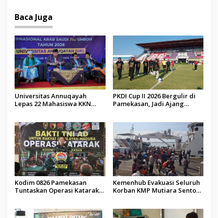
Baca Juga
Universitas Annuqayah
PKDI Cup II 2026 Bergulir di
Lepas 22 Mahasiswa KKN
Pamekasan, Jadi Ajang
Internasional ke Arab Saudi
Silaturahmi Kepala Desa se-
Madura
Kodim 0826 Pamekasan
Kemenhub Evakuasi Seluruh
Tuntaskan Operasi Katarak
Korban KMP Mutiara Sentosa
Gratis, 160 Pasien Jalani
II, Operator Diaudit
Tindakan Medis