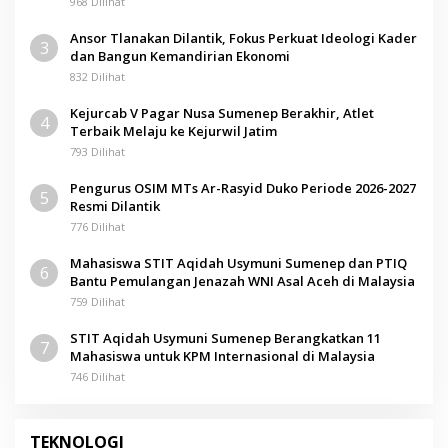
968 Dilihat
Ansor Tlanakan Dilantik, Fokus Perkuat Ideologi Kader
3
dan Bangun Kemandirian Ekonomi
832 Dilihat
Kejurcab V Pagar Nusa Sumenep Berakhir, Atlet
4
Terbaik Melaju ke Kejurwil Jatim
793 Dilihat
Pengurus OSIM MTs Ar-Rasyid Duko Periode 2026-2027
5
Resmi Dilantik
776 Dilihat
Mahasiswa STIT Aqidah Usymuni Sumenep dan PTIQ
6
Bantu Pemulangan Jenazah WNI Asal Aceh di Malaysia
759 Dilihat
STIT Aqidah Usymuni Sumenep Berangkatkan 11
7
Mahasiswa untuk KPM Internasional di Malaysia
746 Dilihat
TEKNOLOGI