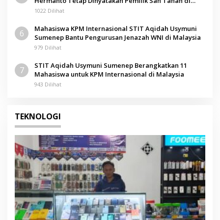
Hermanto Tetap Dinyatakan Pemilik Sah Tanah di
Pamolokan
1022 Dilihat
Mahasiswa KPM Internasional STIT Aqidah Usymuni
6
Sumenep Bantu Pengurusan Jenazah WNI di Malaysia
979 Dilihat
STIT Aqidah Usymuni Sumenep Berangkatkan 11
7
Mahasiswa untuk KPM Internasional di Malaysia
943 Dilihat
TEKNOLOGI