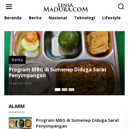
L
e
w
Beranda
Berita
Nasional
Teknologi
Lifestyle
a
t
i
k
e
k
o
n
t
Berita
e
duga Sarat
Aktivis ALARM Dukung APH Seri
n
Dugaan Korupsi BSPS di Sumene
28 Maret 2025
ALARM
Program MBG di Sumenep Diduga Sarat
Penyimpangan