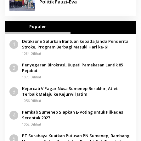
Politik Fauzi-Eva
Populer
Detikzone Salurkan Bantuan kepada Janda Penderita
1
Stroke, Program Berbagi Masuki Hari ke-61
1084 Dilihat
Penyegaran Birokrasi, Bupati Pamekasan Lantik 85
2
Pejabat
1070 Dilihat
Kejurcab V Pagar Nusa Sumenep Berakhir, Atlet
3
Terbaik Melaju ke Kejurwil Jatim
1056 Dilihat
Pemkab Sumenep Siapkan E-Voting untuk Pilkades
4
Serentak 2027
1052 Dilihat
PT Surabaya Kuatkan Putusan PN Sumenep, Bambang
5