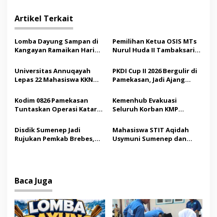
i
g
Artikel Terkait
a
s
Lomba Dayung Sampan di
Pemilihan Ketua OSIS MTs
Kangayan Ramaikan Hari
Nurul Huda II Tambaksari
i
Jadi ke-757 Kabupaten
Jadi Sarana Pendidikan
p
Sumenep
Demokrasi bagi Siswa
Universitas Annuqayah
PKDI Cup II 2026 Bergulir di
Lepas 22 Mahasiswa KKN
Pamekasan, Jadi Ajang
o
Internasional ke Arab
Silaturahmi Kepala Desa se-
s
Saudi
Madura
Kodim 0826 Pamekasan
Kemenhub Evakuasi
Tuntaskan Operasi Katarak
Seluruh Korban KMP
Gratis, 160 Pasien Jalani
Mutiara Sentosa II,
Tindakan Medis
Operator Diaudit
Disdik Sumenep Jadi
Mahasiswa STIT Aqidah
Rujukan Pemkab Brebes,
Usymuni Sumenep dan
Bupati Paramitha Terkesan
PTIQ Bantu Pemulangan
Pendidikan Berbasis
Jenazah WNI Asal Aceh di
Budaya
Malaysia
Baca Juga