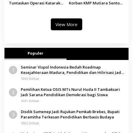
Tuntaskan Operasi Katarak
Korban KMP Mutiara Sentosa
Gratis, 160 Pasien Jalani
II, Operator Diaudit
Tindakan Medis
View More
Populer
Seminar Vispol Indonesia Bedah Roadmap
1
Kesejahteraan Madura, Pendidikan dan Hilirisasi Jadi
Kunci
1063 Dilihat
Pemilihan Ketua OSIS MTs Nurul Huda II Tambaksari
2
Jadi Sarana Pendidikan Demokrasi bagi Siswa
1031 Dilihat
Disdik Sumenep Jadi Rujukan Pemkab Brebes, Bupati
3
Paramitha Terkesan Pendidikan Berbasis Budaya
1002 Dilihat