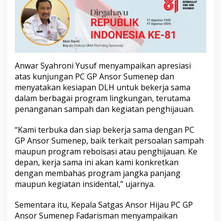
k
u
n
g
a
n
d
Anwar Syahroni Yusuf menyampaikan apresiasi
e
atas kunjungan PC GP Ansor Sumenep dan
n
g
menyatakan kesiapan DLH untuk bekerja sama
a
dalam berbagai program lingkungan, terutama
n
penanganan sampah dan kegiatan penghijauan.
D
L
“Kami terbuka dan siap bekerja sama dengan PC
H
GP Ansor Sumenep, baik terkait persoalan sampah
maupun program reboisasi atau penghijauan. Ke
depan, kerja sama ini akan kami konkretkan
dengan membahas program jangka panjang
maupun kegiatan insidental,” ujarnya.
Sementara itu, Kepala Satgas Ansor Hijau PC GP
Ansor Sumenep Fadarisman menyampaikan