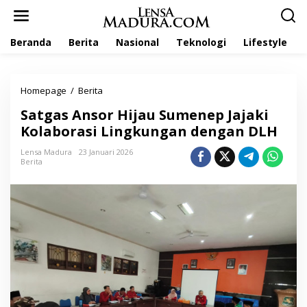
L
e
w
Beranda
Berita
Nasional
Teknologi
Lifestyle
a
t
i
k
Homepage
/
Berita
S
e
a
k
Satgas Ansor Hijau Sumenep Jajaki
t
o
g
Kolaborasi Lingkungan dengan DLH
n
a
t
s
Lensa Madura
23 Januari 2026
e
Berita
A
n
n
s
o
r
H
i
j
a
u
S
u