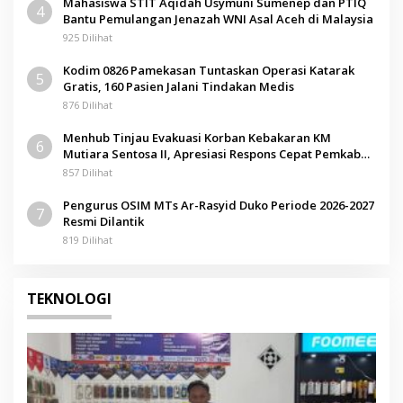
Mahasiswa STIT Aqidah Usymuni Sumenep dan PTIQ
4
Bantu Pemulangan Jenazah WNI Asal Aceh di Malaysia
925 Dilihat
Kodim 0826 Pamekasan Tuntaskan Operasi Katarak
5
Gratis, 160 Pasien Jalani Tindakan Medis
876 Dilihat
Menhub Tinjau Evakuasi Korban Kebakaran KM
6
Mutiara Sentosa II, Apresiasi Respons Cepat Pemkab
Sumenep
857 Dilihat
Pengurus OSIM MTs Ar-Rasyid Duko Periode 2026-2027
7
Resmi Dilantik
819 Dilihat
TEKNOLOGI