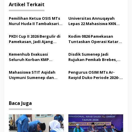
g
Artikel Terkait
a
s
Pemilihan Ketua OSIS MTs
Universitas Annuqayah
Nurul Huda II Tambaksari
Lepas 22 Mahasiswa KKN
i
Jadi Sarana Pendidikan
Internasional ke Arab
p
Demokrasi bagi Siswa
Saudi
PKDI Cup II 2026 Bergulir di
Kodim 0826 Pamekasan
Pamekasan, Jadi Ajang
Tuntaskan Operasi Katarak
o
Silaturahmi Kepala Desa se-
Gratis, 160 Pasien Jalani
s
Madura
Tindakan Medis
Kemenhub Evakuasi
Disdik Sumenep Jadi
Seluruh Korban KMP
Rujukan Pemkab Brebes,
Mutiara Sentosa II,
Bupati Paramitha Terkesan
Operator Diaudit
Pendidikan Berbasis
Mahasiswa STIT Aqidah
Pengurus OSIM MTs Ar-
Budaya
Usymuni Sumenep dan
Rasyid Duko Periode 2026-
PTIQ Bantu Pemulangan
2027 Resmi Dilantik
Jenazah WNI Asal Aceh di
Malaysia
Baca Juga