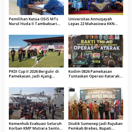
Pemilihan Ketua OSIS MTs
Universitas Annuqayah
Nurul Huda II Tambaksari
Lepas 22 Mahasiswa KKN
Jadi Sarana Pendidikan
Internasional ke Arab Saudi
Demokrasi bagi Siswa
PKDI Cup II 2026 Bergulir di
Kodim 0826 Pamekasan
Pamekasan, Jadi Ajang
Tuntaskan Operasi Katarak
Silaturahmi Kepala Desa se-
Gratis, 160 Pasien Jalani
Madura
Tindakan Medis
Kemenhub Evakuasi Seluruh
Disdik Sumenep Jadi Rujukan
Korban KMP Mutiara Sentosa
Pemkab Brebes, Bupati