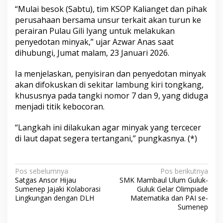
y
“Mulai besok (Sabtu), tim KSOP Kalianget dan pihak
a
perusahaan bersama unsur terkait akan turun ke
n
perairan Pulau Gili Iyang untuk melakukan
g
penyedotan minyak,” ujar Azwar Anas saat
dihubungi, Jumat malam, 23 Januari 2026.
Ia menjelaskan, penyisiran dan penyedotan minyak
akan difokuskan di sekitar lambung kiri tongkang,
khususnya pada tangki nomor 7 dan 9, yang diduga
menjadi titik kebocoran.
“Langkah ini dilakukan agar minyak yang tercecer
di laut dapat segera tertangani,” pungkasnya. (*)
N
Pos sebelumnya
Pos berikutnya
Satgas Ansor Hijau
SMK Mambaul Ulum Guluk-
a
Sumenep Jajaki Kolaborasi
Guluk Gelar Olimpiade
v
Lingkungan dengan DLH
Matematika dan PAI se-
Sumenep
i