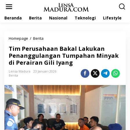
L
e
w
Beranda
Berita
Nasional
Teknologi
Lifestyle
a
t
i
k
Homepage
/
Berita
T
e
i
k
Tim Perusahaan Bakal Lakukan
m
o
P
Penanggulangan Tumpahan Minyak
n
e
t
di Perairan Gili Iyang
r
e
u
n
Lensa Madura
23 Januari 2026
s
Berita
a
h
a
a
n
B
a
k
a
l