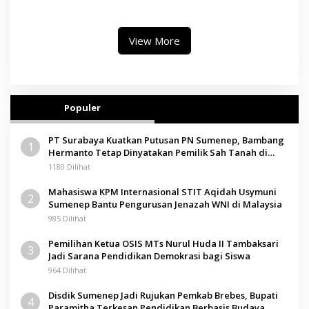
II, Operator Diaudit
Paramitha Terkesan
Pendidikan Berbasis Budaya
View More
Populer
PT Surabaya Kuatkan Putusan PN Sumenep, Bambang
1
Hermanto Tetap Dinyatakan Pemilik Sah Tanah di
Pamolokan
1180 Dilihat
Mahasiswa KPM Internasional STIT Aqidah Usymuni
2
Sumenep Bantu Pengurusan Jenazah WNI di Malaysia
985 Dilihat
Pemilihan Ketua OSIS MTs Nurul Huda II Tambaksari
3
Jadi Sarana Pendidikan Demokrasi bagi Siswa
964 Dilihat
Disdik Sumenep Jadi Rujukan Pemkab Brebes, Bupati
4
Paramitha Terkesan Pendidikan Berbasis Budaya