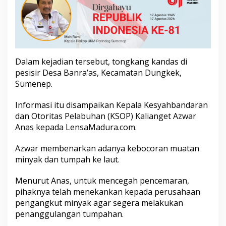
a
h
a
n
M
i
n
Dalam kejadian tersebut, tongkang kandas di
y
pesisir Desa Banra’as, Kecamatan Dungkek,
a
Sumenep.
k
d
Informasi itu disampaikan Kepala Kesyahbandaran
i
P
dan Otoritas Pelabuhan (KSOP) Kalianget Azwar
e
Anas kepada LensaMadura.com.
r
a
Azwar membenarkan adanya kebocoran muatan
i
minyak dan tumpah ke laut.
r
a
n
Menurut Anas, untuk mencegah pencemaran,
G
pihaknya telah menekankan kepada perusahaan
i
pengangkut minyak agar segera melakukan
l
penanggulangan tumpahan.
i
I