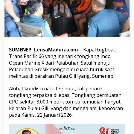
L
a
k
u
k
a
n
P
e
SUMENEP, LensaMadura.com
– Kapal tugboat
n
Trans Pacific 66 yang menarik tongkang Indo
a
n
Ocean Marine X dari Pelabuhan Satui menuju
g
Pelabuhan Gresik mengalami cuaca buruk saat
g
melintas di perairan Pulau Gili Iyang, Sumenep.
u
l
Akibat kondisi cuaca tersebut, tali penarik
a
n
tongkang terpaksa dilepas. Tongkang bermuatan
g
CPO sekitar 3.000 metrik ton itu kemudian hanyut
a
ke arah Pulau Gili Iyang dan mengalami kebocoran
n
pada Kamis, 22 Januari 2026.
T
u
m
p