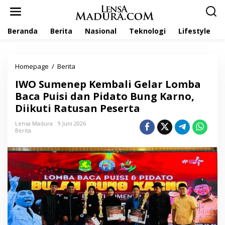
L
e
w
Beranda
Berita
Nasional
Teknologi
Lifestyle
a
t
i
k
Homepage
/
Berita
I
e
W
k
IWO Sumenep Kembali Gelar Lomba
O
o
S
Baca Puisi dan Pidato Bung Karno,
n
u
t
Diikuti Ratusan Peserta
m
e
e
n
Lensa Madura
9 Juni 2026
n
Berita
e
p
K
e
m
b
a
l
i
G