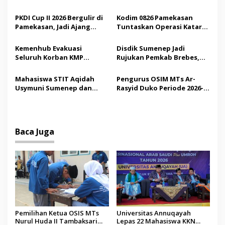
i
Jadi Sarana Pendidikan
Internasional ke Arab
p
Demokrasi bagi Siswa
Saudi
PKDI Cup II 2026 Bergulir di
Kodim 0826 Pamekasan
Pamekasan, Jadi Ajang
Tuntaskan Operasi Katarak
o
Silaturahmi Kepala Desa se-
Gratis, 160 Pasien Jalani
s
Madura
Tindakan Medis
Kemenhub Evakuasi
Disdik Sumenep Jadi
Seluruh Korban KMP
Rujukan Pemkab Brebes,
Mutiara Sentosa II,
Bupati Paramitha Terkesan
Operator Diaudit
Pendidikan Berbasis
Mahasiswa STIT Aqidah
Pengurus OSIM MTs Ar-
Budaya
Usymuni Sumenep dan
Rasyid Duko Periode 2026-
PTIQ Bantu Pemulangan
2027 Resmi Dilantik
Jenazah WNI Asal Aceh di
Malaysia
Baca Juga
Pemilihan Ketua OSIS MTs
Universitas Annuqayah
Nurul Huda II Tambaksari
Lepas 22 Mahasiswa KKN