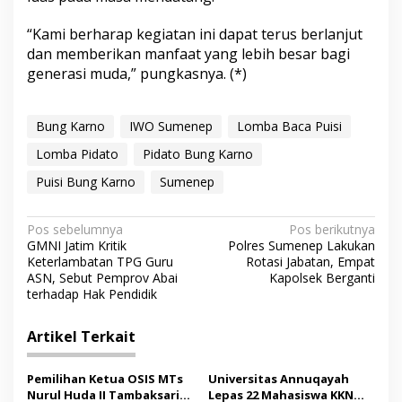
“Kami berharap kegiatan ini dapat terus berlanjut
dan memberikan manfaat yang lebih besar bagi
generasi muda,” pungkasnya. (*)
Bung Karno
IWO Sumenep
Lomba Baca Puisi
Lomba Pidato
Pidato Bung Karno
Puisi Bung Karno
Sumenep
N
Pos sebelumnya
Pos berikutnya
GMNI Jatim Kritik
Polres Sumenep Lakukan
a
Keterlambatan TPG Guru
Rotasi Jabatan, Empat
v
ASN, Sebut Pemprov Abai
Kapolsek Berganti
terhadap Hak Pendidik
i
g
Artikel Terkait
a
s
Pemilihan Ketua OSIS MTs
Universitas Annuqayah
Nurul Huda II Tambaksari
Lepas 22 Mahasiswa KKN