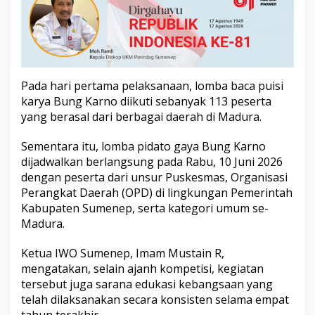
t
o
B
u
n
g
K
Pada hari pertama pelaksanaan, lomba baca puisi
a
karya Bung Karno diikuti sebanyak 113 peserta
r
yang berasal dari berbagai daerah di Madura.
n
o
Sementara itu, lomba pidato gaya Bung Karno
,
D
dijadwalkan berlangsung pada Rabu, 10 Juni 2026
i
dengan peserta dari unsur Puskesmas, Organisasi
i
Perangkat Daerah (OPD) di lingkungan Pemerintah
k
Kabupaten Sumenep, serta kategori umum se-
u
t
Madura.
i
R
Ketua IWO Sumenep, Imam Mustain R,
a
mengatakan, selain ajanh kompetisi, kegiatan
t
tersebut juga sarana edukasi kebangsaan yang
u
s
telah dilaksanakan secara konsisten selama empat
a