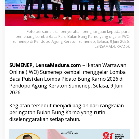
e
l
a
r
L
o
Foto bersama usai penyerahan penghargaan kepada para
m
pemenang Lomba Baca Puisi Bulan Bung Karno yang digelar IWO
Sumenep di Pendopo Agung Keraton Sumenep, Selasa, 9 Juni 2026.
b
LENSAMADURA/Dok
a
B
a
c
SUMENEP, LensaMadura.com
– Ikatan Wartawan
a
Online (IWO) Sumenep kembali menggelar Lomba
P
Baca Puisi dan Lomba Pidato Bung Karno 2026 di
u
Pendopo Agung Keraton Sumenep, Selasa, 9 Juni
i
2026.
s
i
d
Kegiatan tersebut menjadi bagian dari rangkaian
a
peringatan Bulan Bung Karno yang rutin
n
diselenggarakan setiap tahun.
P
i
d
a