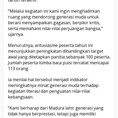
tahun terakhir.
n
P
“Melalui kegiatan ini kami ingin menghadirkan
e
ruang yang mendorong generasi muda untuk
s
e
berani menyampaikan gagasan, berpikir kritis,
r
serta memahami nilai-nilai perjuangan bangsa,”
t
ujarnya.
a
Menurutnya, antusiasme peserta tahun ini
menunjukkan peningkatan dibandingkan target
awal yang ditetapkan panitia sebanyak 100 peserta.
Jumlah peserta lomba baca puisi tercatat mencapai
113 orang.
Ia menilai hal tersebut menjadi indikator
meningkatnya minat generasi muda terhadap
kegiatan literasi dan penguatan nilai-nilai
kebangsaan.
“Kami berharap dari Madura lahir generasi yang
tidak hanya berprestasi, tetapi juga memiliki