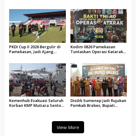
Jadi Sarana Pendidikan
Internasional ke Arab Saudi
Demokrasi bagi Siswa
PKDI Cup II 2026 Bergulir di
Kodim 0826 Pamekasan
Pamekasan, Jadi Ajang
Tuntaskan Operasi Katarak
Silaturahmi Kepala Desa se-
Gratis, 160 Pasien Jalani
Madura
Tindakan Medis
Kemenhub Evakuasi Seluruh
Disdik Sumenep Jadi Rujukan
Korban KMP Mutiara Sentosa
Pemkab Brebes, Bupati
II, Operator Diaudit
Paramitha Terkesan
Pendidikan Berbasis Budaya
View More