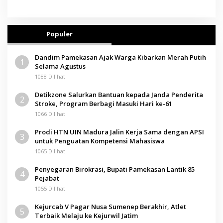
Populer
Dandim Pamekasan Ajak Warga Kibarkan Merah Putih
1
Selama Agustus
1088 Dilihat
Detikzone Salurkan Bantuan kepada Janda Penderita
2
Stroke, Program Berbagi Masuki Hari ke-61
1066 Dilihat
Prodi HTN UIN Madura Jalin Kerja Sama dengan APSI
3
untuk Penguatan Kompetensi Mahasiswa
1065 Dilihat
Penyegaran Birokrasi, Bupati Pamekasan Lantik 85
4
Pejabat
1055 Dilihat
Kejurcab V Pagar Nusa Sumenep Berakhir, Atlet
5
Terbaik Melaju ke Kejurwil Jatim