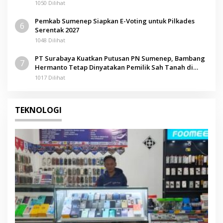
1050 Dilihat
Pemkab Sumenep Siapkan E-Voting untuk Pilkades
6
Serentak 2027
1048 Dilihat
PT Surabaya Kuatkan Putusan PN Sumenep, Bambang
7
Hermanto Tetap Dinyatakan Pemilik Sah Tanah di
Pamolokan
1017 Dilihat
TEKNOLOGI