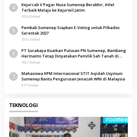
Kejurcab V Pagar Nusa Sumenep Berakhir, Atlet
4
Terbaik Melaju ke Kejurwil Jatim
1055 Dilihat
Pemkab Sumenep Siapkan E-Voting untuk Pilkades
5
Serentak 2027
1051 Dilihat
PT Surabaya Kuatkan Putusan PN Sumenep, Bambang
6
Hermanto Tetap Dinyatakan Pemilik Sah Tanah di
Pamolokan
1021 Dilihat
Mahasiswa KPM Internasional STIT Aqidah Usymuni
7
Sumenep Bantu Pengurusan Jenazah WNI di Malaysia
977 Dilihat
TEKNOLOGI