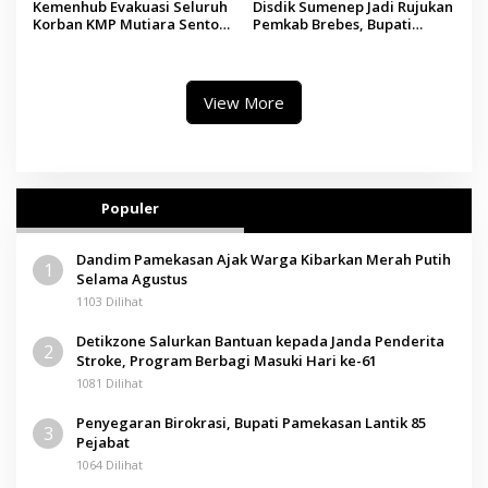
Kemenhub Evakuasi Seluruh
Disdik Sumenep Jadi Rujukan
Korban KMP Mutiara Sentosa
Pemkab Brebes, Bupati
II, Operator Diaudit
Paramitha Terkesan
Pendidikan Berbasis Budaya
View More
Populer
Dandim Pamekasan Ajak Warga Kibarkan Merah Putih
1
Selama Agustus
1103 Dilihat
Detikzone Salurkan Bantuan kepada Janda Penderita
2
Stroke, Program Berbagi Masuki Hari ke-61
1081 Dilihat
Penyegaran Birokrasi, Bupati Pamekasan Lantik 85
3
Pejabat
1064 Dilihat