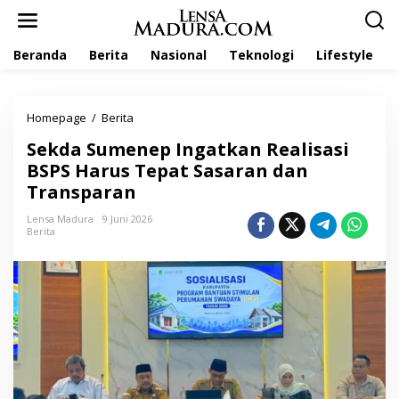
L
e
w
Beranda
Berita
Nasional
Teknologi
Lifestyle
a
t
i
k
Homepage
/
Berita
S
e
e
k
Sekda Sumenep Ingatkan Realisasi
k
o
d
BSPS Harus Tepat Sasaran dan
n
a
t
Transparan
S
e
u
n
Lensa Madura
9 Juni 2026
m
Berita
e
n
e
p
I
n
g
a
t
k