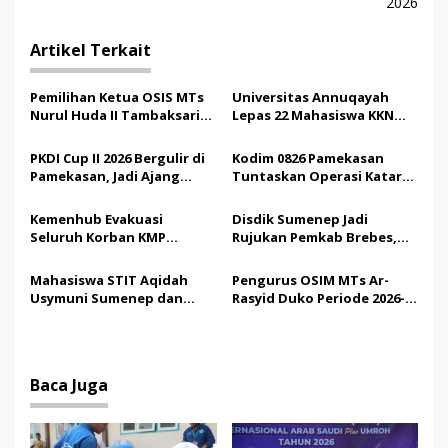
2026
i
g
Artikel Terkait
a
s
Pemilihan Ketua OSIS MTs
Universitas Annuqayah
Nurul Huda II Tambaksari
Lepas 22 Mahasiswa KKN
i
Jadi Sarana Pendidikan
Internasional ke Arab
p
Demokrasi bagi Siswa
Saudi
PKDI Cup II 2026 Bergulir di
Kodim 0826 Pamekasan
Pamekasan, Jadi Ajang
Tuntaskan Operasi Katarak
o
Silaturahmi Kepala Desa se-
Gratis, 160 Pasien Jalani
s
Madura
Tindakan Medis
Kemenhub Evakuasi
Disdik Sumenep Jadi
Seluruh Korban KMP
Rujukan Pemkab Brebes,
Mutiara Sentosa II,
Bupati Paramitha Terkesan
Operator Diaudit
Pendidikan Berbasis
Mahasiswa STIT Aqidah
Pengurus OSIM MTs Ar-
Budaya
Usymuni Sumenep dan
Rasyid Duko Periode 2026-
PTIQ Bantu Pemulangan
2027 Resmi Dilantik
Jenazah WNI Asal Aceh di
Malaysia
Baca Juga