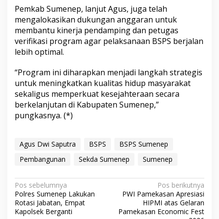
Pemkab Sumenep, lanjut Agus, juga telah
mengalokasikan dukungan anggaran untuk
membantu kinerja pendamping dan petugas
verifikasi program agar pelaksanaan BSPS berjalan
lebih optimal.
“Program ini diharapkan menjadi langkah strategis
untuk meningkatkan kualitas hidup masyarakat
sekaligus memperkuat kesejahteraan secara
berkelanjutan di Kabupaten Sumenep,”
pungkasnya. (*)
Agus Dwi Saputra
BSPS
BSPS Sumenep
Pembangunan
Sekda Sumenep
Sumenep
N
Pos sebelumnya
Pos berikutnya
Polres Sumenep Lakukan
PWI Pamekasan Apresiasi
a
Rotasi Jabatan, Empat
HIPMI atas Gelaran
v
Kapolsek Berganti
Pamekasan Economic Fest