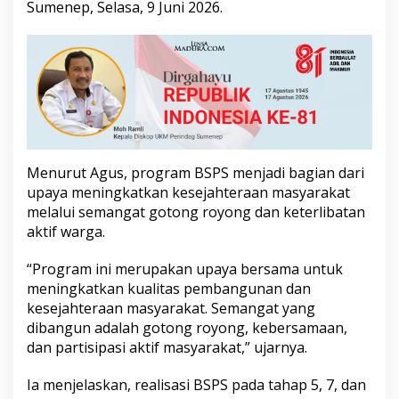
Sumenep, Selasa, 9 Juni 2026.
S
a
s
a
r
a
n
d
a
n
T
Menurut Agus, program BSPS menjadi bagian dari
r
upaya meningkatkan kesejahteraan masyarakat
a
melalui semangat gotong royong dan keterlibatan
n
aktif warga.
s
p
a
“Program ini merupakan upaya bersama untuk
r
meningkatkan kualitas pembangunan dan
a
kesejahteraan masyarakat. Semangat yang
n
dibangun adalah gotong royong, kebersamaan,
dan partisipasi aktif masyarakat,” ujarnya.
Ia menjelaskan, realisasi BSPS pada tahap 5, 7, dan