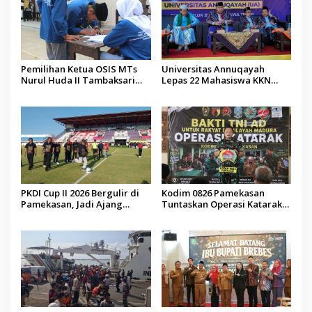
Pemilihan Ketua OSIS MTs
Universitas Annuqayah
Nurul Huda II Tambaksari
Lepas 22 Mahasiswa KKN
Jadi Sarana Pendidikan
Internasional ke Arab Saudi
Demokrasi bagi Siswa
PKDI Cup II 2026 Bergulir di
Kodim 0826 Pamekasan
Pamekasan, Jadi Ajang
Tuntaskan Operasi Katarak
Silaturahmi Kepala Desa se-
Gratis, 160 Pasien Jalani
Madura
Tindakan Medis