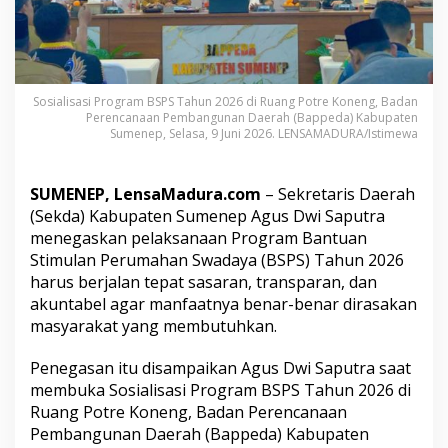
a
n
R
e
a
l
Sosialisasi Program BSPS Tahun 2026 di Ruang Potre Koneng, Badan
i
Perencanaan Pembangunan Daerah (Bappeda) Kabupaten
Sumenep, Selasa, 9 Juni 2026. LENSAMADURA/Istimewa
s
a
s
i
SUMENEP, LensaMadura.com
– Sekretaris Daerah
B
(Sekda) Kabupaten Sumenep Agus Dwi Saputra
S
menegaskan pelaksanaan Program Bantuan
P
Stimulan Perumahan Swadaya (BSPS) Tahun 2026
S
H
harus berjalan tepat sasaran, transparan, dan
a
akuntabel agar manfaatnya benar-benar dirasakan
r
masyarakat yang membutuhkan.
u
s
Penegasan itu disampaikan Agus Dwi Saputra saat
T
e
membuka Sosialisasi Program BSPS Tahun 2026 di
p
Ruang Potre Koneng, Badan Perencanaan
a
Pembangunan Daerah (Bappeda) Kabupaten
t