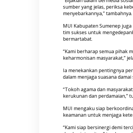
“Bijaklah dalam bermedia sosial
sumber yang jelas, periksa ke
menyebarkannya,” tambahnya.
MUI Kabupaten Sumenep juga 
tim sukses untuk mengedepank
bermartabat.
“Kami berharap semua pihak me
keharmonisan masyarakat,” jel
Ia menekankan pentingnya pe
dalam menjaga suasana damai s
“Tokoh agama dan masyarakat 
kerukunan dan perdamaian,” tu
MUI mengaku siap berkoordina
keamanan untuk menjaga ketert
“Kami siap bersinergi demi ter