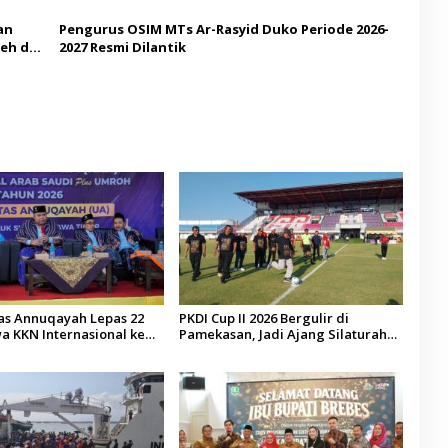
Budaya
an
Pengurus OSIM MTs Ar-Rasyid Duko Periode 2026-
eh di
2027 Resmi Dilantik
tas Annuqayah Lepas 22
PKDI Cup II 2026 Bergulir di
a KKN Internasional ke
Pamekasan, Jadi Ajang Silaturahmi
di
Kepala Desa se-Madura