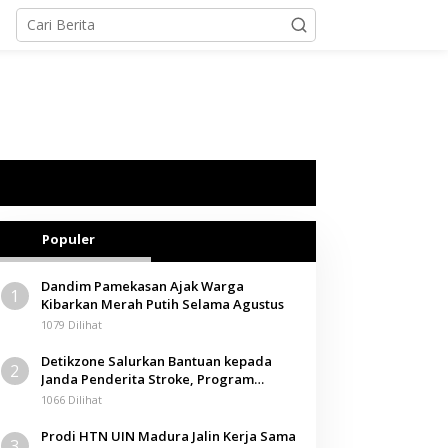
Populer
Dandim Pamekasan Ajak Warga
1
Kibarkan Merah Putih Selama Agustus
1079 Dilihat
Detikzone Salurkan Bantuan kepada
2
Janda Penderita Stroke, Program
Berbagi Masuki Hari ke-61
1066 Dilihat
Prodi HTN UIN Madura Jalin Kerja Sama
3