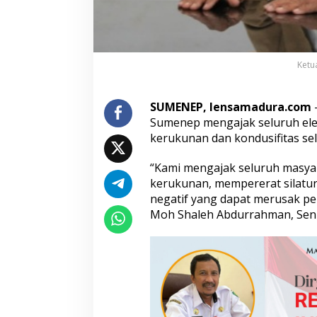
n
K
o
n
d
Ketu
u
s
i
SUMENEP, lensamadura.com
–
f
Sumenep mengajak seluruh ele
s
kerukunan dan kondusifitas se
e
l
a
“Kami mengajak seluruh masy
m
kerukunan, mempererat silatu
a
negatif yang dapat merusak p
M
Moh Shaleh Abdurrahman, Seni
a
s
a
K
a
m
p
a
n