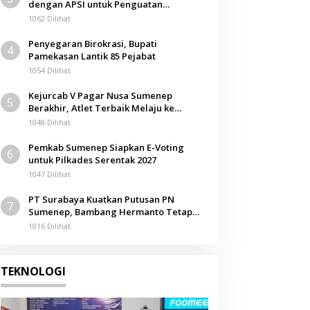
dengan APSI untuk Penguatan
Kompetensi Mahasiswa
1062 Dilihat
Penyegaran Birokrasi, Bupati
4
Pamekasan Lantik 85 Pejabat
1054 Dilihat
Kejurcab V Pagar Nusa Sumenep
5
Berakhir, Atlet Terbaik Melaju ke
Kejurwil Jatim
1048 Dilihat
Pemkab Sumenep Siapkan E-Voting
6
untuk Pilkades Serentak 2027
1047 Dilihat
PT Surabaya Kuatkan Putusan PN
7
Sumenep, Bambang Hermanto Tetap
Dinyatakan Pemilik Sah Tanah di
1016 Dilihat
Pamolokan
TEKNOLOGI