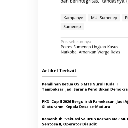
dan berintegritas,” tandasnya.
Kampanye
MUI Sumenep
P
Sumenep
N
Pos sebelumnya
Polres Sumenep Ungkap Kasus
a
Narkoba, Amankan Warga Ra’as
v
i
Artikel Terkait
g
a
Pemilihan Ketua OSIS MTs Nurul Huda II
s
Tambaksari Jadi Sarana Pendidikan Demokras
Siswa
i
PKDI Cup II 2026 Bergulir di Pamekasan, Jadi 
p
Silaturahmi Kepala Desa se-Madura
o
Kemenhub Evakuasi Seluruh Korban KMP Mut
s
Sentosa II, Operator Diaudit