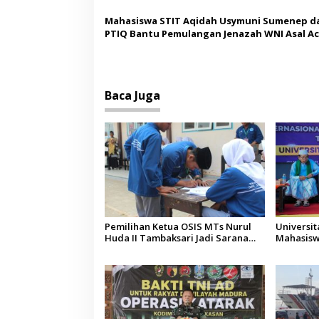
Mahasiswa STIT Aqidah Usymuni Sumenep d
PTIQ Bantu Pemulangan Jenazah WNI Asal Ac
Malaysia
Baca Juga
Pemilihan Ketua OSIS MTs Nurul
Universi
Huda II Tambaksari Jadi Sarana
Mahasisw
Pendidikan Demokrasi bagi Siswa
Arab Sau