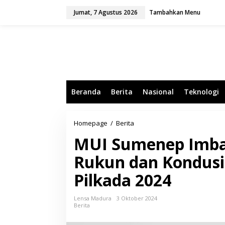
L
Jumat, 7 Agustus 2026
Tambahkan Menu
e
w
a
t
i
k
e
k
o
Beranda
Berita
Nasional
Teknologi
n
t
e
n
Homepage
/
Berita
M
U
MUI Sumenep Imba
I
S
Rukun dan Kondus
u
m
Pilkada 2024
e
n
e
Lensa Madura
3 Oktober 2024
p
Berita
I
m