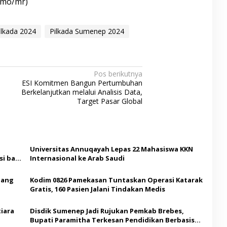
 (mo/mr)
ilkada 2024
Pilkada Sumenep 2024
Pos berikutnya
ESI Komitmen Bangun Pertumbuhan
Berkelanjutkan melalui Analisis Data,
Target Pasar Global
Universitas Annuqayah Lepas 22 Mahasiswa KKN
i bagi
Internasional ke Arab Saudi
Ajang
Kodim 0826 Pamekasan Tuntaskan Operasi Katarak
Gratis, 160 Pasien Jalani Tindakan Medis
iara
Disdik Sumenep Jadi Rujukan Pemkab Brebes,
Bupati Paramitha Terkesan Pendidikan Berbasis