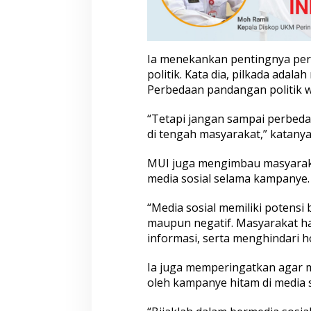
y
e
P
i
Ia menekankan pentingnya pers
l
politik. Kata dia, pilkada adal
k
a
Perbedaan pandangan politik w
d
a
“Tetapi jangan sampai perbed
2
di tengah masyarakat,” katanya
0
2
MUI juga mengimbau masyarak
4
media sosial selama kampanye.
“Media sosial memiliki potensi
maupun negatif. Masyarakat h
informasi, serta menghindari h
Ia juga memperingatkan agar 
oleh kampanye hitam di media s