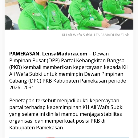
a
l
i
P
i
m
KH Ali Wafa Subki. LENSAMADURA/Dok
p
i
n
P
PAMEKASAN, LensaMadura.com
– Dewan
K
Pimpinan Pusat (DPP) Partai Kebangkitan Bangsa
B
(PKB) kembali memberikan kepercayaan kepada KH
P
Ali Wafa Subki untuk memimpin Dewan Pimpinan
a
Cabang (DPC) PKB Kabupaten Pamekasan periode
m
e
2026–2031.
k
a
Penetapan tersebut menjadi bukti kepercayaan
s
partai terhadap kepemimpinan KH Ali Wafa Subki
a
yang selama ini dinilai mampu menjaga stabilitas
n
,
organisasi dan memperkuat posisi PKB di
F
Kabupaten Pamekasan.
o
k