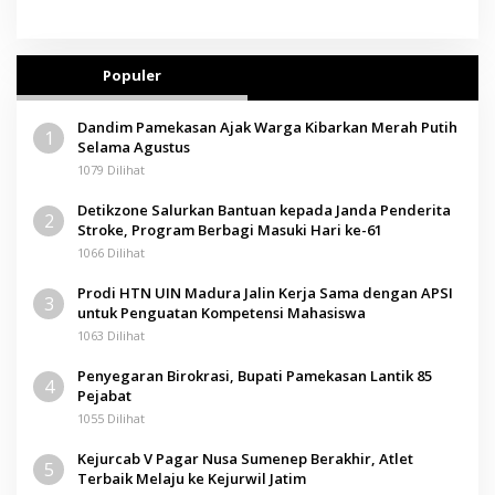
Populer
Dandim Pamekasan Ajak Warga Kibarkan Merah Putih
1
Selama Agustus
1079 Dilihat
Detikzone Salurkan Bantuan kepada Janda Penderita
2
Stroke, Program Berbagi Masuki Hari ke-61
1066 Dilihat
Prodi HTN UIN Madura Jalin Kerja Sama dengan APSI
3
untuk Penguatan Kompetensi Mahasiswa
1063 Dilihat
Penyegaran Birokrasi, Bupati Pamekasan Lantik 85
4
Pejabat
1055 Dilihat
Kejurcab V Pagar Nusa Sumenep Berakhir, Atlet
5
Terbaik Melaju ke Kejurwil Jatim