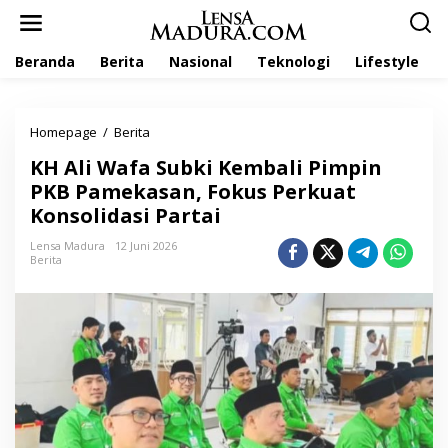
L
e
w
Beranda
Berita
Nasional
Teknologi
Lifestyle
a
t
i
k
Homepage
/
Berita
K
e
H
k
KH Ali Wafa Subki Kembali Pimpin
A
o
l
PKB Pamekasan, Fokus Perkuat
n
i
t
Konsolidasi Partai
W
e
a
n
Lensa Madura
12 Juni 2026
f
Berita
a
S
u
b
k
i
K
e
m
b