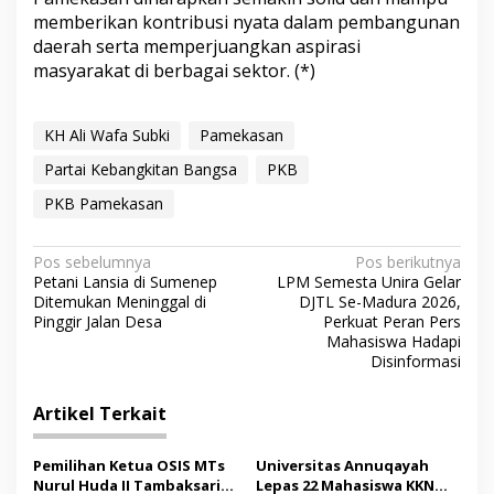
memberikan kontribusi nyata dalam pembangunan
daerah serta memperjuangkan aspirasi
masyarakat di berbagai sektor. (*)
KH Ali Wafa Subki
Pamekasan
Partai Kebangkitan Bangsa
PKB
PKB Pamekasan
N
Pos sebelumnya
Pos berikutnya
Petani Lansia di Sumenep
LPM Semesta Unira Gelar
a
Ditemukan Meninggal di
DJTL Se-Madura 2026,
v
Pinggir Jalan Desa
Perkuat Peran Pers
Mahasiswa Hadapi
i
Disinformasi
g
Artikel Terkait
a
s
Pemilihan Ketua OSIS MTs
Universitas Annuqayah
i
Nurul Huda II Tambaksari
Lepas 22 Mahasiswa KKN