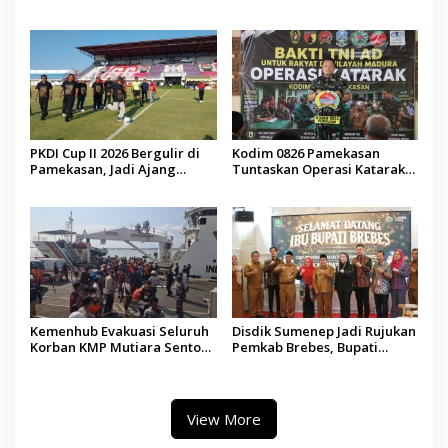
Jadi Sarana Pendidikan
Internasional ke Arab Saudi
Demokrasi bagi Siswa
PKDI Cup II 2026 Bergulir di
Kodim 0826 Pamekasan
Pamekasan, Jadi Ajang
Tuntaskan Operasi Katarak
Silaturahmi Kepala Desa se-
Gratis, 160 Pasien Jalani
Madura
Tindakan Medis
Kemenhub Evakuasi Seluruh
Disdik Sumenep Jadi Rujukan
Korban KMP Mutiara Sentosa
Pemkab Brebes, Bupati
II, Operator Diaudit
Paramitha Terkesan
Pendidikan Berbasis Budaya
View More