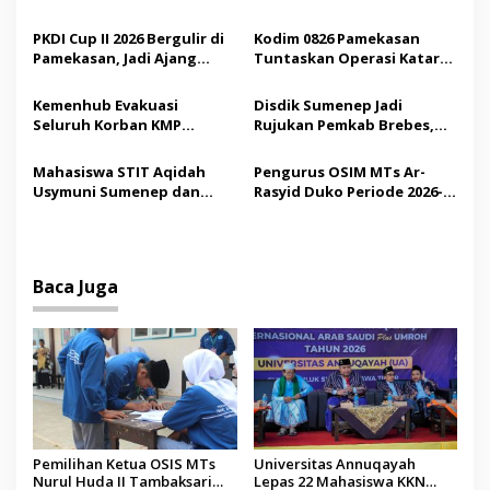
p
Jadi Sarana Pendidikan
Internasional ke Arab
Demokrasi bagi Siswa
Saudi
PKDI Cup II 2026 Bergulir di
Kodim 0826 Pamekasan
o
Pamekasan, Jadi Ajang
Tuntaskan Operasi Katarak
s
Silaturahmi Kepala Desa se-
Gratis, 160 Pasien Jalani
Madura
Tindakan Medis
Kemenhub Evakuasi
Disdik Sumenep Jadi
Seluruh Korban KMP
Rujukan Pemkab Brebes,
Mutiara Sentosa II,
Bupati Paramitha Terkesan
Operator Diaudit
Pendidikan Berbasis
Mahasiswa STIT Aqidah
Pengurus OSIM MTs Ar-
Budaya
Usymuni Sumenep dan
Rasyid Duko Periode 2026-
PTIQ Bantu Pemulangan
2027 Resmi Dilantik
Jenazah WNI Asal Aceh di
Malaysia
Baca Juga
Pemilihan Ketua OSIS MTs
Universitas Annuqayah
Nurul Huda II Tambaksari
Lepas 22 Mahasiswa KKN