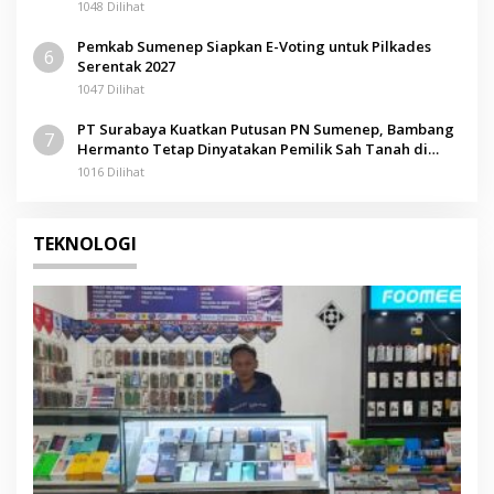
1048 Dilihat
Pemkab Sumenep Siapkan E-Voting untuk Pilkades
6
Serentak 2027
1047 Dilihat
PT Surabaya Kuatkan Putusan PN Sumenep, Bambang
7
Hermanto Tetap Dinyatakan Pemilik Sah Tanah di
Pamolokan
1016 Dilihat
TEKNOLOGI