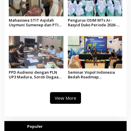
Mahasiswa STIT Aqidah
Pengurus OSIM MTs Ar-
Usymuni Sumenep dan PTIQ
Rasyid Duko Periode 2026-
Bantu Pemulangan Jenazah
2027 Resmi Dilantik
WNI Asal Aceh di Malaysia
PPD Audiensi dengan PLN
Seminar Vispol Indonesia
UP3 Madura, Soroti Dugaan
Bedah Roadmap
Pelanggaran Program Listrik
Kesejahteraan Madura,
Desa di Sumenep
Pendidikan dan Hilirisasi
Jadi Kunci
View More
Populer