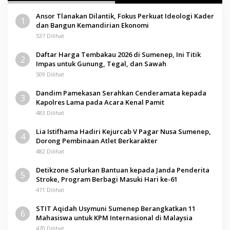
Ansor Tlanakan Dilantik, Fokus Perkuat Ideologi Kader
1
dan Bangun Kemandirian Ekonomi
537 Dilihat
Daftar Harga Tembakau 2026 di Sumenep, Ini Titik
2
Impas untuk Gunung, Tegal, dan Sawah
509 Dilihat
Dandim Pamekasan Serahkan Cenderamata kepada
3
Kapolres Lama pada Acara Kenal Pamit
483 Dilihat
Lia Istifhama Hadiri Kejurcab V Pagar Nusa Sumenep,
4
Dorong Pembinaan Atlet Berkarakter
482 Dilihat
Detikzone Salurkan Bantuan kepada Janda Penderita
5
Stroke, Program Berbagi Masuki Hari ke-61
471 Dilihat
STIT Aqidah Usymuni Sumenep Berangkatkan 11
6
Mahasiswa untuk KPM Internasional di Malaysia
470 Dilihat