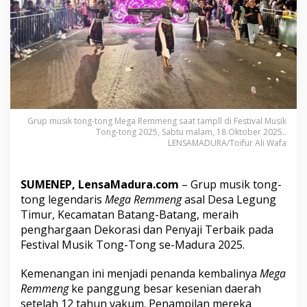
o
r
a
s
i
d
a
n
P
e
Grup musik tong-tong Mega Remmeng saat tampll di Festival Musik
n
Tong-tong 2025, Sabtu malam, 18 Oktober 2025..
y
LENSAMADURA/Toifur Ali Wafa
a
j
i
SUMENEP, LensaMadura.com
– Grup musik tong-
T
tong legendaris
Mega Remmeng
asal Desa Legung
e
Timur, Kecamatan Batang-Batang, meraih
r
b
penghargaan Dekorasi dan Penyaji Terbaik pada
a
Festival Musik Tong-Tong se-Madura 2025.
i
k
Kemenangan ini menjadi penanda kembalinya
Mega
d
Remmeng
ke panggung besar kesenian daerah
i
F
setelah 12 tahun vakum. Penampilan mereka