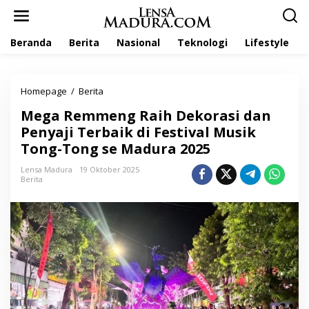
L
e
w
Beranda
Berita
Nasional
Teknologi
Lifestyle
a
t
i
k
Homepage
/
Berita
M
e
e
k
Mega Remmeng Raih Dekorasi dan
g
o
a
Penyaji Terbaik di Festival Musik
n
R
t
Tong-Tong se Madura 2025
e
e
m
n
Lensa Madura
19 Oktober 2025
m
Berita
e
n
g
R
a
i
h
D
e
k