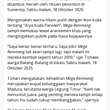
e
disambut meriah oleh ribuan penonton di
s
Sumenep, Sabtu malam, 18 Oktober 2025.
t
i
Mengenakan warna hitam-putih dengan ikon kuda
v
a
terbang “Arya Kuda Panoleh”,
Mega Remmeng
l
tampil memukau lewat aransemen khas yang
M
mengingatkan publik pada masa kejayaannya.
u
s
“Saya benar-benar terharu. Saya pikir
Mega
i
k
Remmeng
tak akan tampil lagi, tapi malam ini
T
mereka kembali seperti tahun 2009,” ujar Tohawi,
o
warga Batang-Batang di lokasi, Sabtu malam, 18
n
Oktober 2025.
g
-
T
Tohari mengatakan, kehadiran
Mega Remmeng
o
merupakan wujud kebanggaan masyarakat
n
Madura, terutama warga Legung Timur. “Kami tak
g
menuntut juara, yang penting mereka tampil setiap
s
tahun. Itu sudah cukup membanggakan,” ujarnya.
e
M
a