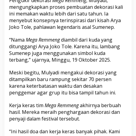
Pengukir dekorasi
Mega Remmeng
, Mulyadi,
d
mengungkapkan proses pembuatan dekorasi kali
u
ini memakan waktu lebih dari satu tahun. Ia
r
menyebut konsepnya terinspirasi dari kisah Arya
a
2
Joko Tole, pahlawan legendaris asal Sumenep.
0
2
“Nama
Mega Remmeng
diambil dari kuda yang
5
ditunggangi Arya Joko Tole. Karena itu, lambang
Sumenep juga menggunakan simbol kuda
terbang,” ujarnya, Minggu, 19 Oktober 2025.
Meski begitu, Mulyadi mengakui dekorasi yang
ditampilkan baru rampung sekitar 70 persen
karena keterbatasan waktu dan desakan
penggemar agar grup itu bisa tampil tahun ini.
Kerja keras tim
Mega Remmeng
akhirnya berbuah
hasil. Mereka meraih penghargaan dekorasi dan
penyaji dalam festival tersebut.
“Ini hasil doa dan kerja keras banyak pihak. Kami