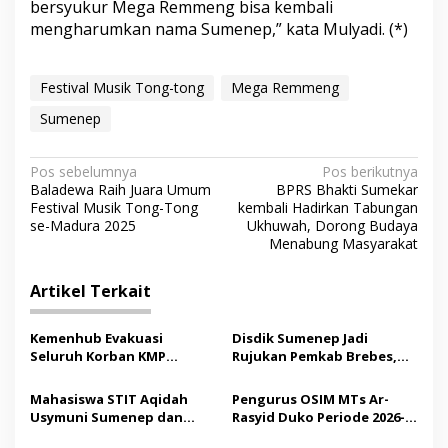
bersyukur Mega Remmeng bisa kembali
mengharumkan nama Sumenep,” kata Mulyadi. (*)
Festival Musik Tong-tong
Mega Remmeng
Sumenep
N
Pos sebelumnya
Pos berikutnya
Baladewa Raih Juara Umum
BPRS Bhakti Sumekar
a
Festival Musik Tong-Tong
kembali Hadirkan Tabungan
v
se-Madura 2025
Ukhuwah, Dorong Budaya
Menabung Masyarakat
i
g
Artikel Terkait
a
s
Kemenhub Evakuasi
Disdik Sumenep Jadi
Seluruh Korban KMP
Rujukan Pemkab Brebes,
i
Mutiara Sentosa II,
Bupati Paramitha Terkesan
p
Operator Diaudit
Pendidikan Berbasis
Mahasiswa STIT Aqidah
Pengurus OSIM MTs Ar-
Budaya
Usymuni Sumenep dan
Rasyid Duko Periode 2026-
o
PTIQ Bantu Pemulangan
2027 Resmi Dilantik