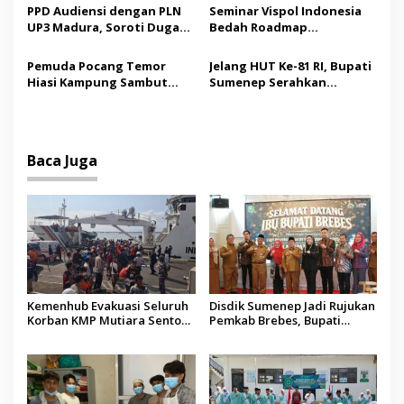
s
Jenazah WNI Asal Aceh di
PPD Audiensi dengan PLN
Seminar Vispol Indonesia
Malaysia
UP3 Madura, Soroti Dugaan
Bedah Roadmap
Pelanggaran Program
Kesejahteraan Madura,
Listrik Desa di Sumenep
Pendidikan dan Hilirisasi
Pemuda Pocang Temor
Jelang HUT Ke-81 RI, Bupati
Jadi Kunci
Hiasi Kampung Sambut
Sumenep Serahkan
Hari Kemerdekaan RI
Bendera Merah Putih
kepada ASN
Baca Juga
Kemenhub Evakuasi Seluruh
Disdik Sumenep Jadi Rujukan
Korban KMP Mutiara Sentosa
Pemkab Brebes, Bupati
II, Operator Diaudit
Paramitha Terkesan
Pendidikan Berbasis Budaya