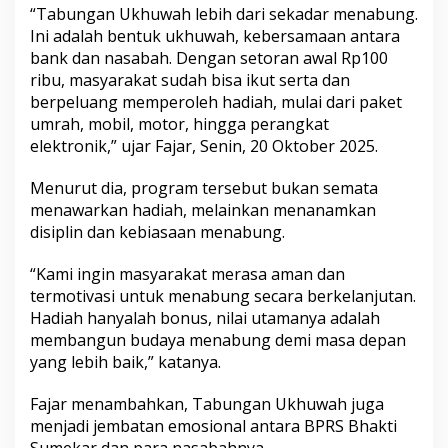
u
“Tabungan Ukhuwah lebih dari sekadar menabung.
w
Ini adalah bentuk ukhuwah, kebersamaan antara
a
bank dan nasabah. Dengan setoran awal Rp100
h
ribu, masyarakat sudah bisa ikut serta dan
,
berpeluang memperoleh hadiah, mulai dari paket
D
o
umrah, mobil, motor, hingga perangkat
r
elektronik,” ujar Fajar, Senin, 20 Oktober 2025.
o
n
Menurut dia, program tersebut bukan semata
g
menawarkan hadiah, melainkan menanamkan
B
u
disiplin dan kebiasaan menabung.
d
a
“Kami ingin masyarakat merasa aman dan
y
termotivasi untuk menabung secara berkelanjutan.
a
Hadiah hanyalah bonus, nilai utamanya adalah
M
e
membangun budaya menabung demi masa depan
n
yang lebih baik,” katanya.
a
b
Fajar menambahkan, Tabungan Ukhuwah juga
u
menjadi jembatan emosional antara BPRS Bhakti
n
g
Sumekar dan para nasabahnya.