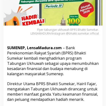
e
m
b
a
l
i
H
Flyer tabungan ukhuwah BPRS Bhakti Sumekar.
a
LENSAMADURA/Instagram @bhakti.sumekar.official
d
i
r
SUMENEP, LensaMadura.com
– Bank
k
Perekonomian Rakyat Syariah (BPRS) Bhakti
a
n
Sumekar kembali menghadirkan program
T
Tabungan Ukhuwah sebagai upaya menumbuhkan
a
kesadaran finansial dan budaya menabung di
b
kalangan masyarakat Sumenep.
u
n
g
Direktur Utama BPRS Bhakti Sumekar, Hairil Fajar,
a
mengatakan Tabungan Ukhuwah dirancang untuk
n
memberi manfaat ganda. Yaitu keamanan finansial,
U
dan peluang mendapatkan hadiah menarik.
k
h