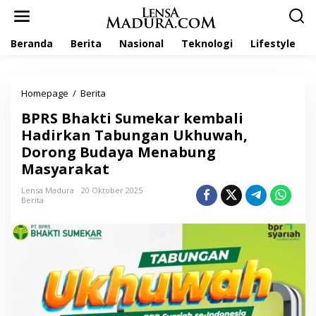
L
e
w
Beranda
Berita
Nasional
Teknologi
Lifestyle
a
t
i
k
Homepage
/
Berita
B
e
P
k
BPRS Bhakti Sumekar kembali
R
o
S
Hadirkan Tabungan Ukhuwah,
n
B
t
Dorong Budaya Menabung
h
e
Masyarakat
a
n
k
Lensa Madura
20 Oktober 2025
t
Berita
i
S
u
m
e
k
a
r
k