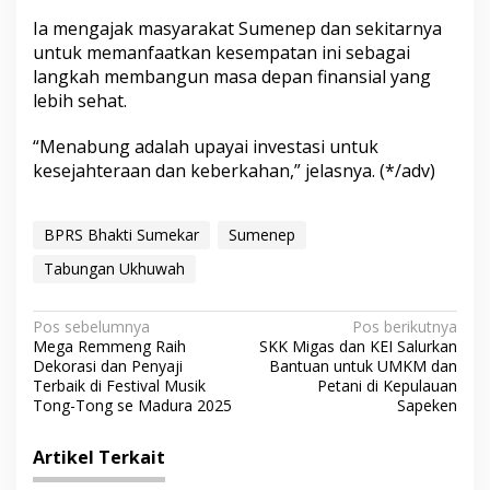
Ia mengajak masyarakat Sumenep dan sekitarnya
untuk memanfaatkan kesempatan ini sebagai
langkah membangun masa depan finansial yang
lebih sehat.
“Menabung adalah upayai investasi untuk
kesejahteraan dan keberkahan,” jelasnya. (*/adv)
BPRS Bhakti Sumekar
Sumenep
Tabungan Ukhuwah
N
Pos sebelumnya
Pos berikutnya
Mega Remmeng Raih
SKK Migas dan KEI Salurkan
a
Dekorasi dan Penyaji
Bantuan untuk UMKM dan
v
Terbaik di Festival Musik
Petani di Kepulauan
Tong-Tong se Madura 2025
Sapeken
i
g
Artikel Terkait
a