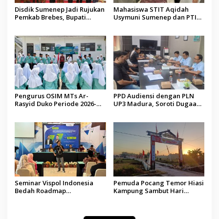
Disdik Sumenep Jadi Rujukan
Mahasiswa STIT Aqidah
Pemkab Brebes, Bupati
Usymuni Sumenep dan PTIQ
Paramitha Terkesan
Bantu Pemulangan Jenazah
Pendidikan Berbasis Budaya
WNI Asal Aceh di Malaysia
Pengurus OSIM MTs Ar-
PPD Audiensi dengan PLN
Rasyid Duko Periode 2026-
UP3 Madura, Soroti Dugaan
2027 Resmi Dilantik
Pelanggaran Program Listrik
Desa di Sumenep
Seminar Vispol Indonesia
Pemuda Pocang Temor Hiasi
Bedah Roadmap
Kampung Sambut Hari
Kesejahteraan Madura,
Kemerdekaan RI
Pendidikan dan Hilirisasi
Jadi Kunci