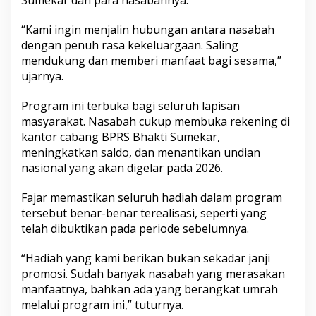
M
a
“Kami ingin menjalin hubungan antara nasabah
s
dengan penuh rasa kekeluargaan. Saling
y
mendukung dan memberi manfaat bagi sesama,”
a
r
ujarnya.
a
k
Program ini terbuka bagi seluruh lapisan
a
masyarakat. Nasabah cukup membuka rekening di
t
kantor cabang BPRS Bhakti Sumekar,
meningkatkan saldo, dan menantikan undian
nasional yang akan digelar pada 2026.
Fajar memastikan seluruh hadiah dalam program
tersebut benar-benar terealisasi, seperti yang
telah dibuktikan pada periode sebelumnya.
“Hadiah yang kami berikan bukan sekadar janji
promosi. Sudah banyak nasabah yang merasakan
manfaatnya, bahkan ada yang berangkat umrah
melalui program ini,” tuturnya.