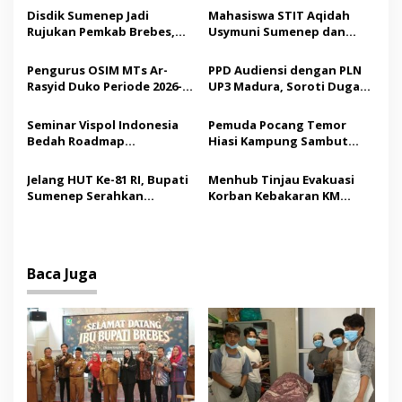
s
Disdik Sumenep Jadi
Mahasiswa STIT Aqidah
Rujukan Pemkab Brebes,
Usymuni Sumenep dan
i
Bupati Paramitha Terkesan
PTIQ Bantu Pemulangan
p
Pendidikan Berbasis
Jenazah WNI Asal Aceh di
Pengurus OSIM MTs Ar-
PPD Audiensi dengan PLN
Budaya
Malaysia
Rasyid Duko Periode 2026-
UP3 Madura, Soroti Dugaan
o
2027 Resmi Dilantik
Pelanggaran Program
s
Listrik Desa di Sumenep
Seminar Vispol Indonesia
Pemuda Pocang Temor
Bedah Roadmap
Hiasi Kampung Sambut
Kesejahteraan Madura,
Hari Kemerdekaan RI
Pendidikan dan Hilirisasi
Jelang HUT Ke-81 RI, Bupati
Menhub Tinjau Evakuasi
Jadi Kunci
Sumenep Serahkan
Korban Kebakaran KM
Bendera Merah Putih
Mutiara Sentosa II,
kepada ASN
Apresiasi Respons Cepat
Pemkab Sumenep
Baca Juga