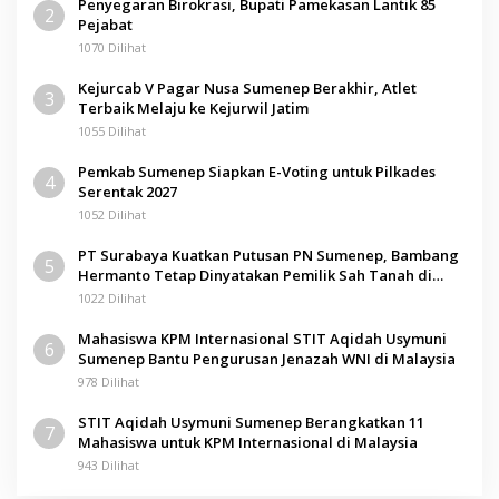
Penyegaran Birokrasi, Bupati Pamekasan Lantik 85
2
Pejabat
1070 Dilihat
Kejurcab V Pagar Nusa Sumenep Berakhir, Atlet
3
Terbaik Melaju ke Kejurwil Jatim
1055 Dilihat
Pemkab Sumenep Siapkan E-Voting untuk Pilkades
4
Serentak 2027
1052 Dilihat
PT Surabaya Kuatkan Putusan PN Sumenep, Bambang
5
Hermanto Tetap Dinyatakan Pemilik Sah Tanah di
Pamolokan
1022 Dilihat
Mahasiswa KPM Internasional STIT Aqidah Usymuni
6
Sumenep Bantu Pengurusan Jenazah WNI di Malaysia
978 Dilihat
STIT Aqidah Usymuni Sumenep Berangkatkan 11
7
Mahasiswa untuk KPM Internasional di Malaysia
943 Dilihat