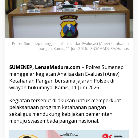
a
h
a
n
a
n
P
a
Polres Sumenep menggelar Analisa dan Evalusasi (Anev) ketahanan
n
pangan, Kamis, 11 Juni 2026. LENSAMADURA/Humas
g
a
n
SUMENEP, LensaMadura.com
– Polres Sumenep
,
menggelar kegiatan Analisa dan Evaluasi (Anev)
K
Ketahanan Pangan bersama jajaran Polsek di
a
p
wilayah hukumnya, Kamis, 11 Juni 2026.
o
l
Kegiatan tersebut dilakukan untuk memperkuat
r
pelaksanaan program ketahanan pangan
e
sekaligus mendukung kebijakan pemerintah
s
S
menuju swasembada pangan nasional.
u
m
e