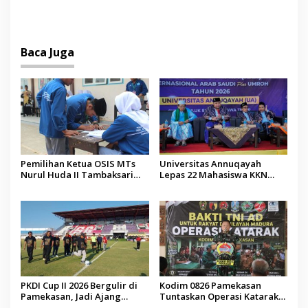
PTIQ Bantu Pemulangan
2027 Resmi Dilantik
Jenazah WNI Asal Aceh di
Malaysia
Baca Juga
Pemilihan Ketua OSIS MTs
Universitas Annuqayah
Nurul Huda II Tambaksari
Lepas 22 Mahasiswa KKN
Jadi Sarana Pendidikan
Internasional ke Arab Saudi
Demokrasi bagi Siswa
PKDI Cup II 2026 Bergulir di
Kodim 0826 Pamekasan
Pamekasan, Jadi Ajang
Tuntaskan Operasi Katarak
Silaturahmi Kepala Desa se-
Gratis, 160 Pasien Jalani