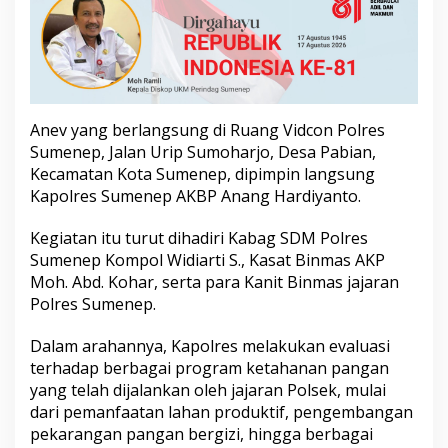
n
e
p
T
e
k
a
Anev yang berlangsung di Ruang Vidcon Polres
n
Sumenep, Jalan Urip Sumoharjo, Desa Pabian,
k
Kecamatan Kota Sumenep, dipimpin langsung
a
n
Kapolres Sumenep AKBP Anang Hardiyanto.
P
e
Kegiatan itu turut dihadiri Kabag SDM Polres
r
Sumenep Kompol Widiarti S., Kasat Binmas AKP
a
Moh. Abd. Kohar, serta para Kanit Binmas jajaran
n
A
Polres Sumenep.
k
t
Dalam arahannya, Kapolres melakukan evaluasi
i
terhadap berbagai program ketahanan pangan
f
yang telah dijalankan oleh jajaran Polsek, mulai
P
e
dari pemanfaatan lahan produktif, pengembangan
r
pekarangan pangan bergizi, hingga berbagai
s