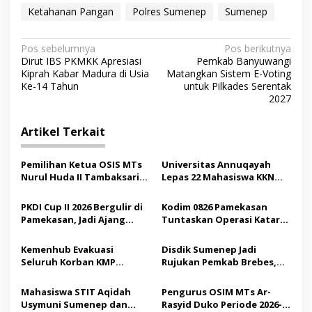
Ketahanan Pangan
Polres Sumenep
Sumenep
N
Pos sebelumnya
Pos berikutnya
Dirut IBS PKMKK Apresiasi
Pemkab Banyuwangi
a
Kiprah Kabar Madura di Usia
Matangkan Sistem E-Voting
v
Ke-14 Tahun
untuk Pilkades Serentak
2027
i
g
Artikel Terkait
a
s
Pemilihan Ketua OSIS MTs
Universitas Annuqayah
Nurul Huda II Tambaksari
Lepas 22 Mahasiswa KKN
i
Jadi Sarana Pendidikan
Internasional ke Arab
p
Demokrasi bagi Siswa
Saudi
PKDI Cup II 2026 Bergulir di
Kodim 0826 Pamekasan
Pamekasan, Jadi Ajang
Tuntaskan Operasi Katarak
o
Silaturahmi Kepala Desa se-
Gratis, 160 Pasien Jalani
s
Madura
Tindakan Medis
Kemenhub Evakuasi
Disdik Sumenep Jadi
Seluruh Korban KMP
Rujukan Pemkab Brebes,
Mutiara Sentosa II,
Bupati Paramitha Terkesan
Operator Diaudit
Pendidikan Berbasis
Mahasiswa STIT Aqidah
Pengurus OSIM MTs Ar-
Budaya
Usymuni Sumenep dan
Rasyid Duko Periode 2026-