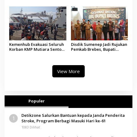
Madura
Tindakan Medis
Kemenhub Evakuasi Seluruh
Disdik Sumenep Jadi Rujukan
Korban KMP Mutiara Sentosa
Pemkab Brebes, Bupati
II, Operator Diaudit
Paramitha Terkesan
Pendidikan Berbasis Budaya
View More
Populer
Detikzone Salurkan Bantuan kepada Janda Penderita
1
Stroke, Program Berbagi Masuki Hari ke-61
1083 Dilihat