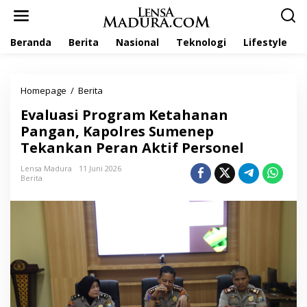
L
e
w
Beranda
Berita
Nasional
Teknologi
Lifestyle
a
t
i
k
Homepage
/
Berita
E
e
v
k
Evaluasi Program Ketahanan
a
o
l
Pangan, Kapolres Sumenep
n
u
t
Tekankan Peran Aktif Personel
a
e
s
n
Lensa Madura
11 Juni 2026
i
Berita
P
r
o
g
r
a
m
K
e
t