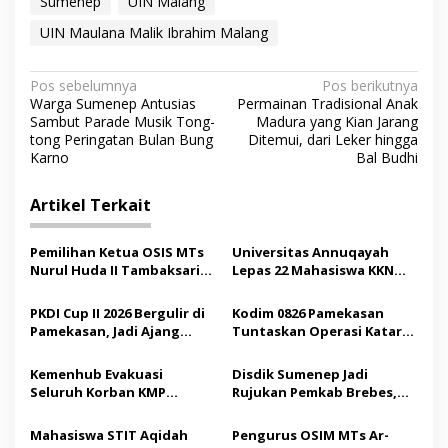
Sumenep
UIN Malang
UIN Maulana Malik Ibrahim Malang
N
Pos sebelumnya
Pos berikutnya
Warga Sumenep Antusias
Permainan Tradisional Anak
a
Sambut Parade Musik Tong-
Madura yang Kian Jarang
v
tong Peringatan Bulan Bung
Ditemui, dari Leker hingga
Karno
Bal Budhi
i
g
Artikel Terkait
a
s
Pemilihan Ketua OSIS MTs
Universitas Annuqayah
Nurul Huda II Tambaksari
Lepas 22 Mahasiswa KKN
i
Jadi Sarana Pendidikan
Internasional ke Arab
p
Demokrasi bagi Siswa
Saudi
PKDI Cup II 2026 Bergulir di
Kodim 0826 Pamekasan
Pamekasan, Jadi Ajang
Tuntaskan Operasi Katarak
o
Silaturahmi Kepala Desa se-
Gratis, 160 Pasien Jalani
s
Madura
Tindakan Medis
Kemenhub Evakuasi
Disdik Sumenep Jadi
Seluruh Korban KMP
Rujukan Pemkab Brebes,
Mutiara Sentosa II,
Bupati Paramitha Terkesan
Operator Diaudit
Pendidikan Berbasis
Mahasiswa STIT Aqidah
Pengurus OSIM MTs Ar-
Budaya