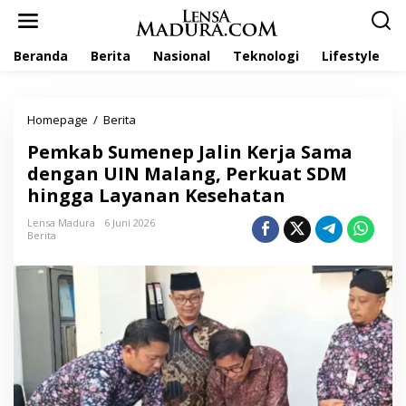
L
e
w
Beranda
Berita
Nasional
Teknologi
Lifestyle
a
t
i
k
Homepage
/
Berita
P
e
e
k
Pemkab Sumenep Jalin Kerja Sama
m
o
k
dengan UIN Malang, Perkuat SDM
n
a
t
hingga Layanan Kesehatan
b
e
S
n
Lensa Madura
6 Juni 2026
u
Berita
m
e
n
e
p
J
a
l
i
n