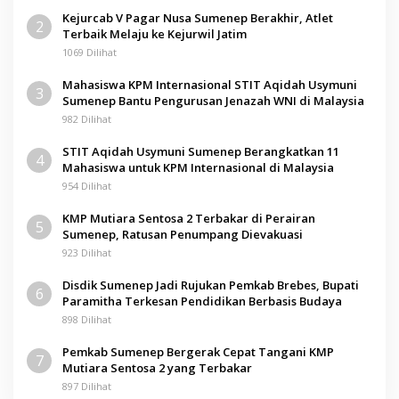
Kejurcab V Pagar Nusa Sumenep Berakhir, Atlet
2
Terbaik Melaju ke Kejurwil Jatim
1069 Dilihat
Mahasiswa KPM Internasional STIT Aqidah Usymuni
3
Sumenep Bantu Pengurusan Jenazah WNI di Malaysia
982 Dilihat
STIT Aqidah Usymuni Sumenep Berangkatkan 11
4
Mahasiswa untuk KPM Internasional di Malaysia
954 Dilihat
KMP Mutiara Sentosa 2 Terbakar di Perairan
5
Sumenep, Ratusan Penumpang Dievakuasi
923 Dilihat
Disdik Sumenep Jadi Rujukan Pemkab Brebes, Bupati
6
Paramitha Terkesan Pendidikan Berbasis Budaya
898 Dilihat
Pemkab Sumenep Bergerak Cepat Tangani KMP
7
Mutiara Sentosa 2 yang Terbakar
897 Dilihat