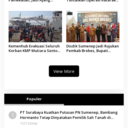
Silaturahmi Kepala Desa se-
Gratis, 160 Pasien Jalani
Madura
Tindakan Medis
Kemenhub Evakuasi Seluruh
Disdik Sumenep Jadi Rujukan
Korban KMP Mutiara Sentosa
Pemkab Brebes, Bupati
II, Operator Diaudit
Paramitha Terkesan
Pendidikan Berbasis Budaya
View More
Populer
PT Surabaya Kuatkan Putusan PN Sumenep, Bambang
1
Hermanto Tetap Dinyatakan Pemilik Sah Tanah di
Pamolokan
1127 Dilihat