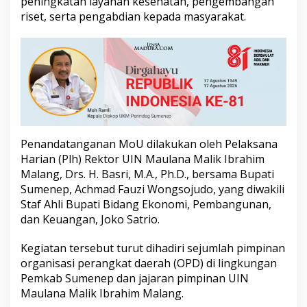
peningkatan layanan kesehatan, pengembangan
P
riset, serta pengabdian kepada masyarakat.
e
r
k
u
a
t
S
D
M
h
i
Penandatanganan MoU dilakukan oleh Pelaksana
n
Harian (Plh) Rektor UIN Maulana Malik Ibrahim
g
Malang, Drs. H. Basri, M.A., Ph.D., bersama Bupati
g
Sumenep, Achmad Fauzi Wongsojudo, yang diwakili
a
Staf Ahli Bupati Bidang Ekonomi, Pembangunan,
L
a
dan Keuangan, Joko Satrio.
y
a
Kegiatan tersebut turut dihadiri sejumlah pimpinan
n
organisasi perangkat daerah (OPD) di lingkungan
a
Pemkab Sumenep dan jajaran pimpinan UIN
n
K
Maulana Malik Ibrahim Malang.
e