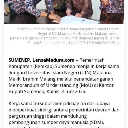
K
e
r
j
a
S
Pemkab.Sumenep menjalin kerja sama dengan Universitas Islam
a
Negeri (UIN) Maulana Malik Ibrahim Malang melalui
penandatanganan Memorandum of Understanding (MoU) di Kantor
m
Bupati Sumenep, Kamis, 4 Juni 2026. LENSAMADURA/Dok
a
d
e
n
SUMENEP, LensaMadura.com
– Pemerintah
g
Kabupaten (Pemkab) Sumenep menjalin kerja sama
a
dengan Universitas Islam Negeri (UIN) Maulana
n
Malik Ibrahim Malang melalui penandatanganan
U
Memorandum of Understanding (MoU) di Kantor
I
N
Bupati Sumenep, Kamis, 4 Juni 2026.
M
a
Kerja sama tersebut menjadi bagian dari upaya
l
memperkuat sinergi antara pemerintah daerah dan
a
perguruan tinggi dalam mendukung
n
g
pembangunan sumber daya manusia (SDM),
,