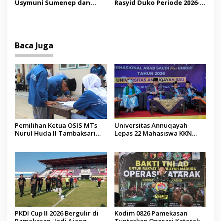
Usymuni Sumenep dan
Rasyid Duko Periode 2026-
PTIQ Bantu Pemulangan
2027 Resmi Dilantik
Jenazah WNI Asal Aceh di
Malaysia
Baca Juga
Pemilihan Ketua OSIS MTs
Universitas Annuqayah
Nurul Huda II Tambaksari
Lepas 22 Mahasiswa KKN
Jadi Sarana Pendidikan
Internasional ke Arab Saudi
Demokrasi bagi Siswa
PKDI Cup II 2026 Bergulir di
Kodim 0826 Pamekasan
Pamekasan, Jadi Ajang
Tuntaskan Operasi Katarak