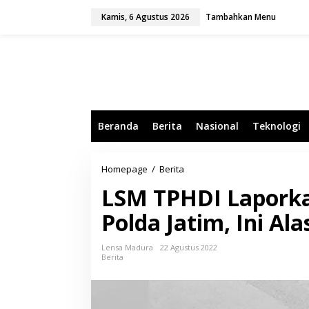
L
Kamis, 6 Agustus 2026
Tambahkan Menu
e
w
a
t
i
k
e
k
o
Beranda
Berita
Nasional
Teknologi
n
t
e
n
Homepage
/
Berita
L
S
LSM TPHDI Laporka
M
T
Polda Jatim, Ini Al
P
H
D
Lensa Madura
22 Agustus 2022
I
Berita
L
a
p
o