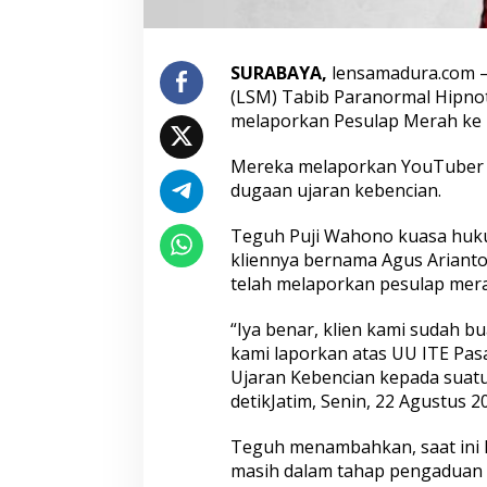
t
i
m
SURABAYA,
lensamadura.com 
,
I
(LSM) Tabib Paranormal Hipno
n
melaporkan Pesulap Merah ke P
i
A
Mereka melaporkan YouTuber b
l
dugaan ujaran kebencian.
a
s
a
Teguh Puji Wahono kuasa hu
n
kliennya bernama Agus Arianto 
n
telah melaporkan pesulap mera
y
a
“Iya benar, klien kami sudah bua
kami laporkan atas UU ITE Pasa
Ujaran Kebencian kepada suat
detikJatim, Senin, 22 Agustus 20
Teguh menambahkan, saat ini 
masih dalam tahap pengaduan 