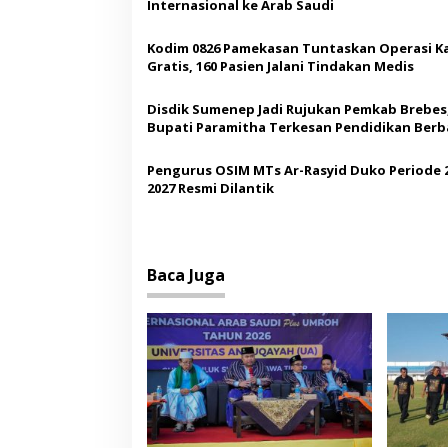
s
Internasional ke Arab Saudi
i
Kodim 0826 Pamekasan Tuntaskan Operasi K
p
Gratis, 160 Pasien Jalani Tindakan Medis
o
Disdik Sumenep Jadi Rujukan Pemkab Brebes
s
Bupati Paramitha Terkesan Pendidikan Berb
Budaya
Pengurus OSIM MTs Ar-Rasyid Duko Periode 
2027 Resmi Dilantik
Baca Juga