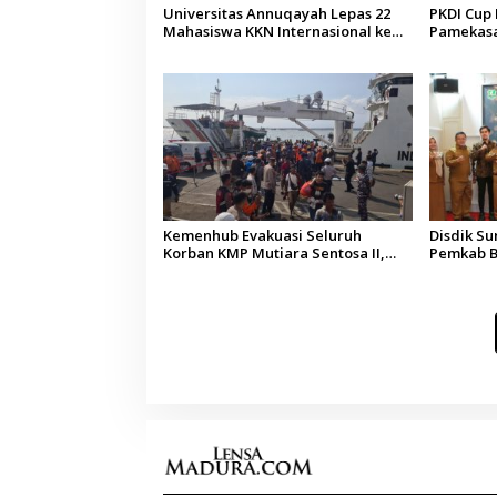
Universitas Annuqayah Lepas 22
PKDI Cup I
Mahasiswa KKN Internasional ke
Pamekasan
Arab Saudi
Kepala D
Kemenhub Evakuasi Seluruh
Disdik S
Korban KMP Mutiara Sentosa II,
Pemkab B
Operator Diaudit
Terkesan
Budaya