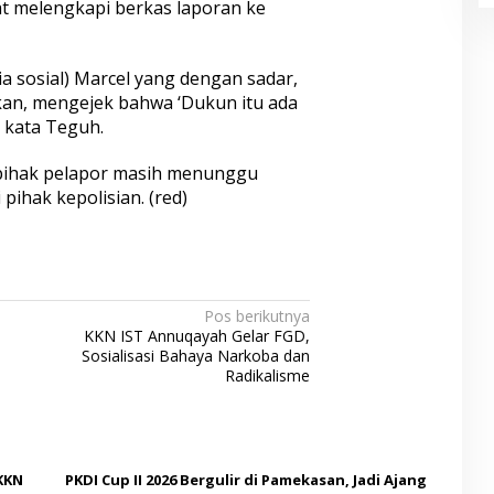
at melengkapi berkas laporan ke
ia sosial) Marcel yang dengan sadar,
an, mengejek bahwa ‘Dukun itu ada
” kata Teguh.
i pihak pelapor masih menunggu
pihak kepolisian. (red)
Pos berikutnya
KKN IST Annuqayah Gelar FGD,
Sosialisasi Bahaya Narkoba dan
Radikalisme
KKN
PKDI Cup II 2026 Bergulir di Pamekasan, Jadi Ajang