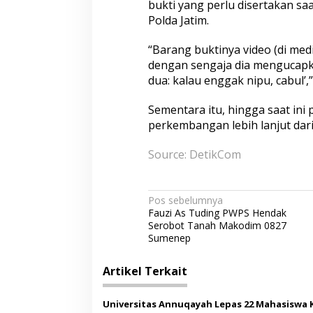
bukti yang perlu disertakan sa
Polda Jatim.
“Barang buktinya video (di med
dengan sengaja dia mengucapk
dua: kalau enggak nipu, cabul’,
Sementara itu, hingga saat in
perkembangan lebih lanjut dari 
Source: DetikCom
N
Pos sebelumnya
Fauzi As Tuding PWPS Hendak
a
Serobot Tanah Makodim 0827
v
Sumenep
i
Artikel Terkait
g
a
Universitas Annuqayah Lepas 22 Mahasiswa 