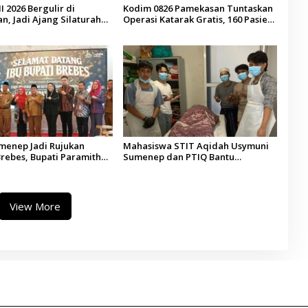
I 2026 Bergulir di
Kodim 0826 Pamekasan Tuntaskan
, Jadi Ajang Silaturahmi
Operasi Katarak Gratis, 160 Pasien
esa se-Madura
Jalani Tindakan Medis
umenep Jadi Rujukan
Mahasiswa STIT Aqidah Usymuni
rebes, Bupati Paramitha
Sumenep dan PTIQ Bantu
 Pendidikan Berbasis
Pemulangan Jenazah WNI Asal
Aceh di Malaysia
View More