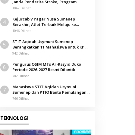
Janda Penderita Stroke, Program
Berbagi Masuki Hari ke-61
1062 Dilihat
Kejurcab V Pagar Nusa Sumenep
4
Berakhir, Atlet Terbaik Melaju ke
Kejurwil Jatim
1046 Dilihat
STIT Aqidah Usymuni Sumenep
5
Berangkatkan 11 Mahasiswa untuk KPM
Internasional di Malaysia
942 Dilihat
Pengurus OSIM MTs Ar-Rasyid Duko
6
Periode 2026-2027 Resmi Dilantik
782 Dilihat
Mahasiswa STIT Aqidah Usymuni
7
Sumenep dan PTIQ Bantu Pemulangan
Jenazah WNI Asal Aceh di Malaysia
766 Dilihat
TEKNOLOGI