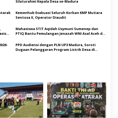
Silaturahmi Kepala Desa se-Madura
atarak
Kemenhub Evakuasi Seluruh Korban KMP Mutiara
Sentosa II, Operator Diaudit
,
Mahasiswa STIT Aqidah Usymuni Sumenep dan
asis
PTIQ Bantu Pemulangan Jenazah WNI Asal Aceh di
Malaysia
2026-
PPD Audiensi dengan PLN UP3 Madura, Soroti
Dugaan Pelanggaran Program Listrik Desa di
Sumenep