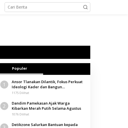
Populer
Ansor Tlanakan Dilantik, Fokus Perkuat
1
Ideologi Kader dan Bangun
Kemandirian Ekonomi
1175 Dilihat
Dandim Pamekasan Ajak Warga
2
Kibarkan Merah Putih Selama Agustus
1076 Dilihat
Detikzone Salurkan Bantuan kepada
3