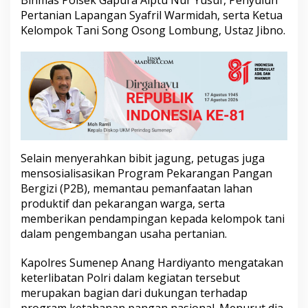
g
Pertanian Lapangan Syafril Warmidah, serta Ketua
H
Kelompok Tani Song Osong Lombung, Ustaz Jibno.
i
b
r
i
d
a
u
n
t
u
k
Selain menyerahkan bibit jagung, petugas juga
D
mensosialisasikan Program Pekarangan Pangan
u
Bergizi (P2B), memantau pemanfaatan lahan
k
produktif dan pekarangan warga, serta
u
memberikan pendampingan kepada kelompok tani
n
g
dalam pengembangan usaha pertanian.
K
e
Kapolres Sumenep Anang Hardiyanto mengatakan
t
keterlibatan Polri dalam kegiatan tersebut
a
merupakan bagian dari dukungan terhadap
h
a