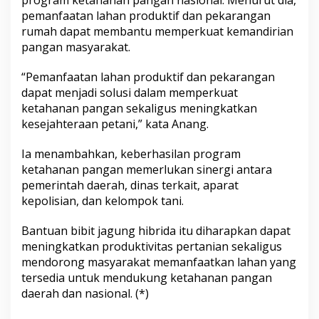
program ketahanan pangan nasional. Menurut dia,
n
pemanfaatan lahan produktif dan pekarangan
a
rumah dapat membantu memperkuat kemandirian
n
pangan masyarakat.
P
a
n
“Pemanfaatan lahan produktif dan pekarangan
g
dapat menjadi solusi dalam memperkuat
a
ketahanan pangan sekaligus meningkatkan
n
kesejahteraan petani,” kata Anang.
Ia menambahkan, keberhasilan program
ketahanan pangan memerlukan sinergi antara
pemerintah daerah, dinas terkait, aparat
kepolisian, dan kelompok tani.
Bantuan bibit jagung hibrida itu diharapkan dapat
meningkatkan produktivitas pertanian sekaligus
mendorong masyarakat memanfaatkan lahan yang
tersedia untuk mendukung ketahanan pangan
daerah dan nasional. (*)