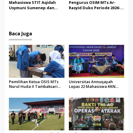
Operator Diaudit
Pendidikan Berbasis
Mahasiswa STIT Aqidah
Pengurus OSIM MTs Ar-
Budaya
Usymuni Sumenep dan
Rasyid Duko Periode 2026-
PTIQ Bantu Pemulangan
2027 Resmi Dilantik
Jenazah WNI Asal Aceh di
Malaysia
Baca Juga
Pemilihan Ketua OSIS MTs
Universitas Annuqayah
Nurul Huda II Tambaksari
Lepas 22 Mahasiswa KKN
Jadi Sarana Pendidikan
Internasional ke Arab Saudi
Demokrasi bagi Siswa