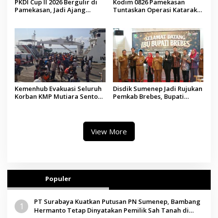
PKDI Cup II 2026 Bergulir di
Kodim 0826 Pamekasan
Pamekasan, Jadi Ajang
Tuntaskan Operasi Katarak
Silaturahmi Kepala Desa se-
Gratis, 160 Pasien Jalani
Madura
Tindakan Medis
Kemenhub Evakuasi Seluruh
Disdik Sumenep Jadi Rujukan
Korban KMP Mutiara Sentosa
Pemkab Brebes, Bupati
II, Operator Diaudit
Paramitha Terkesan
Pendidikan Berbasis Budaya
View More
Populer
PT Surabaya Kuatkan Putusan PN Sumenep, Bambang
1
Hermanto Tetap Dinyatakan Pemilik Sah Tanah di