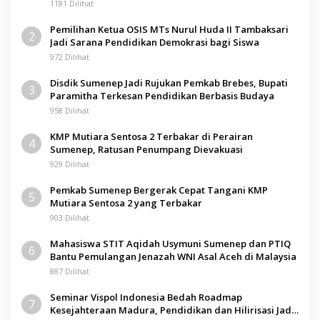
Pamolokan
1181 Dilihat
Pemilihan Ketua OSIS MTs Nurul Huda II Tambaksari
2
Jadi Sarana Pendidikan Demokrasi bagi Siswa
972 Dilihat
Disdik Sumenep Jadi Rujukan Pemkab Brebes, Bupati
3
Paramitha Terkesan Pendidikan Berbasis Budaya
958 Dilihat
KMP Mutiara Sentosa 2 Terbakar di Perairan
4
Sumenep, Ratusan Penumpang Dievakuasi
929 Dilihat
Pemkab Sumenep Bergerak Cepat Tangani KMP
5
Mutiara Sentosa 2 yang Terbakar
903 Dilihat
Mahasiswa STIT Aqidah Usymuni Sumenep dan PTIQ
6
Bantu Pemulangan Jenazah WNI Asal Aceh di Malaysia
887 Dilihat
Seminar Vispol Indonesia Bedah Roadmap
7
Kesejahteraan Madura, Pendidikan dan Hilirisasi Jadi