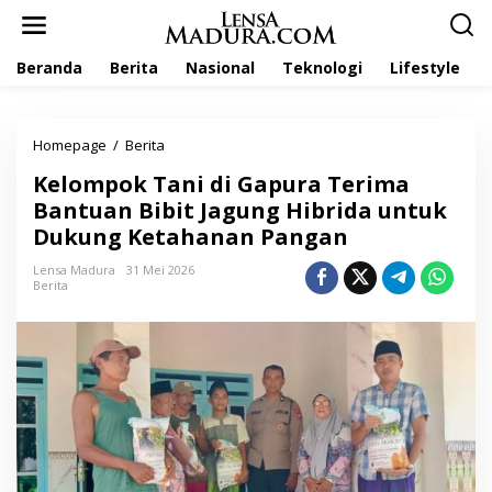
L
e
w
Beranda
Berita
Nasional
Teknologi
Lifestyle
a
t
i
k
Homepage
/
Berita
K
e
e
k
Kelompok Tani di Gapura Terima
l
o
o
Bantuan Bibit Jagung Hibrida untuk
n
m
t
Dukung Ketahanan Pangan
p
e
o
n
Lensa Madura
31 Mei 2026
k
Berita
T
a
n
i
d
i
G
a
p
u