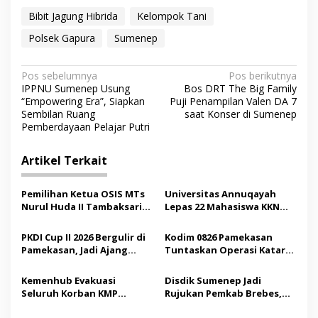
Bibit Jagung Hibrida
Kelompok Tani
Polsek Gapura
Sumenep
N
Pos sebelumnya
Pos berikutnya
IPPNU Sumenep Usung
Bos DRT The Big Family
a
“Empowering Era”, Siapkan
Puji Penampilan Valen DA 7
v
Sembilan Ruang
saat Konser di Sumenep
Pemberdayaan Pelajar Putri
i
g
Artikel Terkait
a
s
Pemilihan Ketua OSIS MTs
Universitas Annuqayah
Nurul Huda II Tambaksari
Lepas 22 Mahasiswa KKN
i
Jadi Sarana Pendidikan
Internasional ke Arab
p
Demokrasi bagi Siswa
Saudi
PKDI Cup II 2026 Bergulir di
Kodim 0826 Pamekasan
Pamekasan, Jadi Ajang
Tuntaskan Operasi Katarak
o
Silaturahmi Kepala Desa se-
Gratis, 160 Pasien Jalani
s
Madura
Tindakan Medis
Kemenhub Evakuasi
Disdik Sumenep Jadi
Seluruh Korban KMP
Rujukan Pemkab Brebes,
Mutiara Sentosa II,
Bupati Paramitha Terkesan