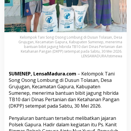
r
a
T
e
r
i
m
Kelompok Tani Song Osong Lombung di Dusun Tolasan, Desa
a
Grujugan, Kecamatan Gapura, Kabupaten Sumenep, menerima
B
bantuan bibit jagung hibrida TB10 dari Dinas Pertanian dan
a
Ketahanan Pangan (DKPP) setempat pada Sabtu, 30 Mei 2026.
n
LENSAMADURA/Istimewa
t
u
a
SUMENEP, LensaMadura.com
– Kelompok Tani
n
Song Osong Lombung di Dusun Tolasan, Desa
B
Grujugan, Kecamatan Gapura, Kabupaten
i
b
Sumenep, menerima bantuan bibit jagung hibrida
i
TB10 dari Dinas Pertanian dan Ketahanan Pangan
t
(DKPP) setempat pada Sabtu, 30 Mei 2026.
J
a
Penyaluran bantuan tersebut melibatkan jajaran
g
u
Polsek Gapura. Hadir dalam kegiatan itu Ps. Kanit
n
Binmas Polsek Gapura Aiptu Nur Yusuf, Penyuluh