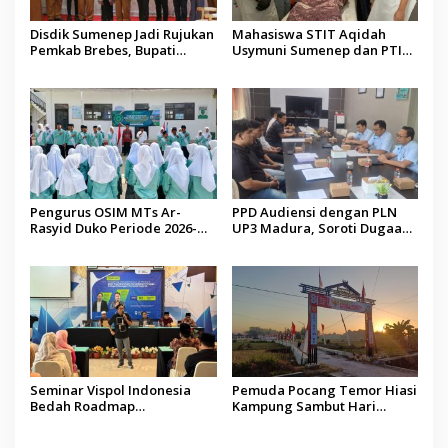
Disdik Sumenep Jadi Rujukan
Mahasiswa STIT Aqidah
Pemkab Brebes, Bupati
Usymuni Sumenep dan PTIQ
Paramitha Terkesan
Bantu Pemulangan Jenazah
Pendidikan Berbasis Budaya
WNI Asal Aceh di Malaysia
Pengurus OSIM MTs Ar-
PPD Audiensi dengan PLN
Rasyid Duko Periode 2026-
UP3 Madura, Soroti Dugaan
2027 Resmi Dilantik
Pelanggaran Program Listrik
Desa di Sumenep
Seminar Vispol Indonesia
Pemuda Pocang Temor Hiasi
Bedah Roadmap
Kampung Sambut Hari
Kesejahteraan Madura,
Kemerdekaan RI
Pendidikan dan Hilirisasi