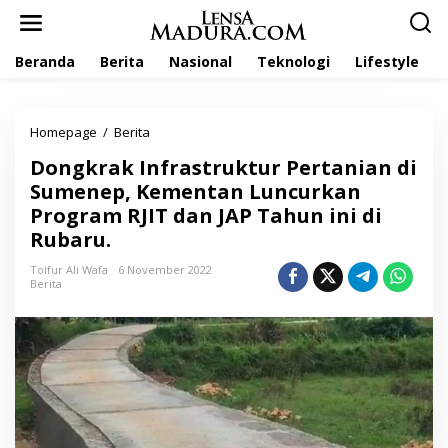
L
e
w
Beranda
Berita
Nasional
Teknologi
Lifestyle
a
t
i
k
Homepage
/
Berita
D
e
o
k
Dongkrak Infrastruktur Pertanian di
n
o
g
Sumenep, Kementan Luncurkan
n
k
t
Program RJIT dan JAP Tahun ini di
r
e
Rubaru.
a
n
k
Toifur Ali Wafa
6 November 2022
I
Berita
n
f
r
a
s
t
r
u
k