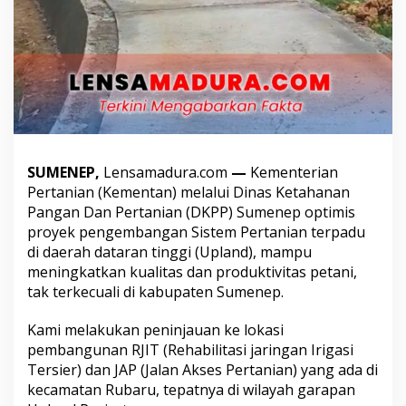
t
u
r
P
e
r
t
a
n
i
SUMENEP,
Lensamadura.com
—
Kementerian
a
n
Pertanian (Kementan) melalui Dinas Ketahanan
d
Pangan Dan Pertanian (DKPP) Sumenep optimis
i
proyek pengembangan Sistem Pertanian terpadu
S
di daerah dataran tinggi (Upland), mampu
u
m
meningkatkan kualitas dan produktivitas petani,
e
tak terkecuali di kabupaten Sumenep.
n
e
Kami melakukan peninjauan ke lokasi
p
pembangunan RJIT (Rehabilitasi jaringan Irigasi
,
K
Tersier) dan JAP (Jalan Akses Pertanian) yang ada di
e
kecamatan Rubaru, tepatnya di wilayah garapan
m