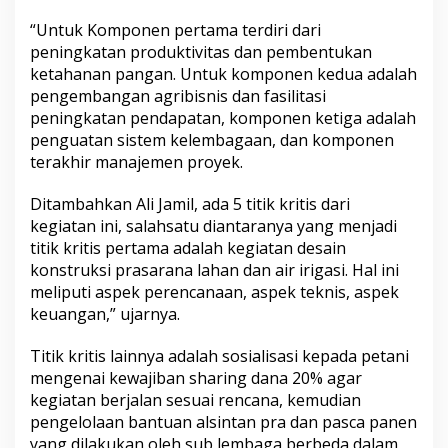
d
“Untuk Komponen pertama terdiri dari
a
n
peningkatan produktivitas dan pembentukan
J
ketahanan pangan. Untuk komponen kedua adalah
A
pengembangan agribisnis dan fasilitasi
P
peningkatan pendapatan, komponen ketiga adalah
T
penguatan sistem kelembagaan, dan komponen
a
h
terakhir manajemen proyek.
u
n
Ditambahkan Ali Jamil, ada 5 titik kritis dari
i
kegiatan ini, salahsatu diantaranya yang menjadi
n
titik kritis pertama adalah kegiatan desain
i
d
konstruksi prasarana lahan dan air irigasi. Hal ini
i
meliputi aspek perencanaan, aspek teknis, aspek
R
keuangan,” ujarnya.
u
b
Titik kritis lainnya adalah sosialisasi kepada petani
a
r
mengenai kewajiban sharing dana 20% agar
u
kegiatan berjalan sesuai rencana, kemudian
.
pengelolaan bantuan alsintan pra dan pasca panen
yang dilakukan oleh sub lembaga berbeda dalam