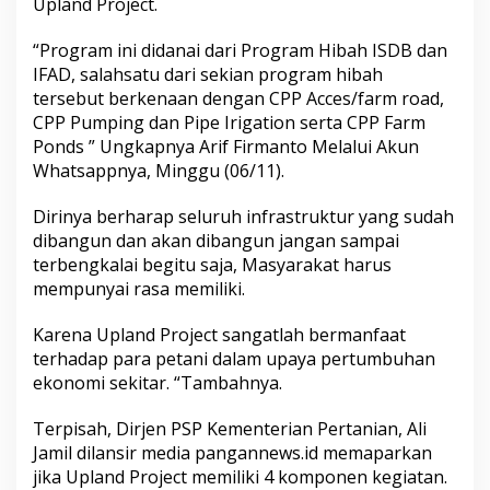
Upland Project.
e
n
“Program ini didanai dari Program Hibah ISDB dan
t
a
IFAD, salahsatu dari sekian program hibah
n
tersebut berkenaan dengan CPP Acces/farm road,
L
CPP Pumping dan Pipe Irigation serta CPP Farm
u
Ponds ” Ungkapnya Arif Firmanto Melalui Akun
n
Whatsappnya, Minggu (06/11).
c
u
r
Dirinya berharap seluruh infrastruktur yang sudah
k
dibangun dan akan dibangun jangan sampai
a
terbengkalai begitu saja, Masyarakat harus
n
mempunyai rasa memiliki.
P
r
o
Karena Upland Project sangatlah bermanfaat
g
terhadap para petani dalam upaya pertumbuhan
r
ekonomi sekitar. “Tambahnya.
a
m
R
Terpisah, Dirjen PSP Kementerian Pertanian, Ali
J
Jamil dilansir media pangannews.id memaparkan
I
jika Upland Project memiliki 4 komponen kegiatan.
T