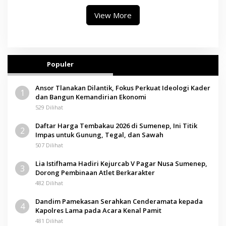
Jadi Kunci
View More
Populer
Ansor Tlanakan Dilantik, Fokus Perkuat Ideologi Kader
1
dan Bangun Kemandirian Ekonomi
529 Dilihat
Daftar Harga Tembakau 2026 di Sumenep, Ini Titik
2
Impas untuk Gunung, Tegal, dan Sawah
507 Dilihat
Lia Istifhama Hadiri Kejurcab V Pagar Nusa Sumenep,
3
Dorong Pembinaan Atlet Berkarakter
482 Dilihat
Dandim Pamekasan Serahkan Cenderamata kepada
4
Kapolres Lama pada Acara Kenal Pamit
481 Dilihat