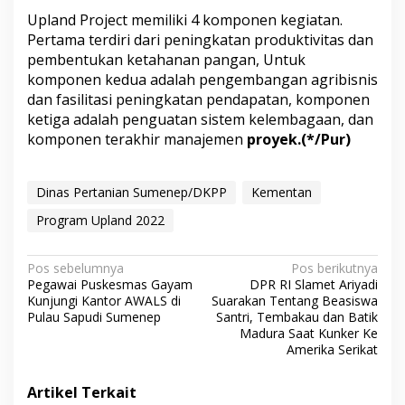
Upland Project memiliki 4 komponen kegiatan.
Pertama terdiri dari peningkatan produktivitas dan
pembentukan ketahanan pangan, Untuk
komponen kedua adalah pengembangan agribisnis
dan fasilitasi peningkatan pendapatan, komponen
ketiga adalah penguatan sistem kelembagaan, dan
komponen terakhir manajemen
proyek.(*/Pur)
Dinas Pertanian Sumenep/DKPP
Kementan
Program Upland 2022
N
Pos sebelumnya
Pos berikutnya
Pegawai Puskesmas Gayam
DPR RI Slamet Ariyadi
a
Kunjungi Kantor AWALS di
Suarakan Tentang Beasiswa
v
Pulau Sapudi Sumenep
Santri, Tembakau dan Batik
Madura Saat Kunker Ke
i
Amerika Serikat
g
Artikel Terkait
a