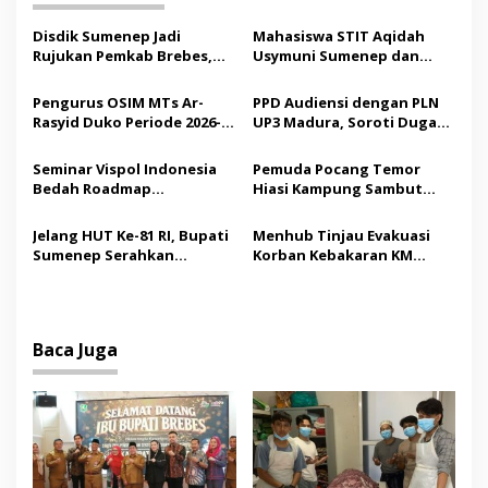
s
Disdik Sumenep Jadi
Mahasiswa STIT Aqidah
i
Rujukan Pemkab Brebes,
Usymuni Sumenep dan
p
Bupati Paramitha Terkesan
PTIQ Bantu Pemulangan
Pendidikan Berbasis
Jenazah WNI Asal Aceh di
Pengurus OSIM MTs Ar-
PPD Audiensi dengan PLN
o
Budaya
Malaysia
Rasyid Duko Periode 2026-
UP3 Madura, Soroti Dugaan
s
2027 Resmi Dilantik
Pelanggaran Program
Listrik Desa di Sumenep
Seminar Vispol Indonesia
Pemuda Pocang Temor
Bedah Roadmap
Hiasi Kampung Sambut
Kesejahteraan Madura,
Hari Kemerdekaan RI
Pendidikan dan Hilirisasi
Jelang HUT Ke-81 RI, Bupati
Menhub Tinjau Evakuasi
Jadi Kunci
Sumenep Serahkan
Korban Kebakaran KM
Bendera Merah Putih
Mutiara Sentosa II,
kepada ASN
Apresiasi Respons Cepat
Pemkab Sumenep
Baca Juga